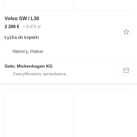
Volvo SW / L30
2 200 €
≈ 9 473 zł
Łyżka do koparki
Niemcy, Halver
Gebr. Mickenhagen KG