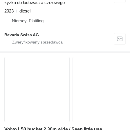
Łyżka do ładowacza czołowego
2023
diesel
Niemcy, Plattling
Bavaria Swiss AG
Volvo L50 bucket 2.30m wide / Seen little use