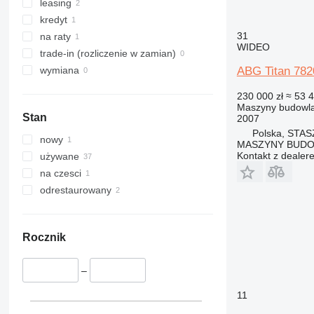
330
S-Series
leasing
336
TM
kredyt
340
VMT
31
na raty
WIDEO
345
Vibromax
trade-in (rozliczenie w zamian)
349
ABG Titan 782
wymiana
350
230 000 zł
≈ 53 
365
Maszyny budowlan
Stan
2007
374
Polska, STA
390
nowy
MASZYNY BUD
395
Kontakt z dealer
używane
416
na czesci
420
odrestaurowany
424
426
428
Rocznik
430
432
–
434
11
444