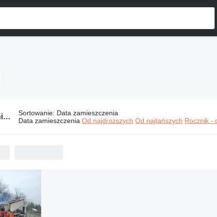
Sortowanie
:
Data zamieszczenia
41 ogłoszenie nowych i używanych maszyn:
Maszyny budowlane ABG
Data zamieszczenia
Od najdroższych
Od najtańszych
Rocznik -