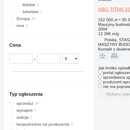
łódzkie
Myślenice
308
409
2646
R-series
LM
XP
ABG TITAN 32
lubelskie
Pabianice
311
426
3246
SD
XR
Europa
Janów Lubelski
312
427
3369
XS
152 000 zł
≈ 35 
Maszyny budowlan
inne
Niemcy
313
435S
3394
XZ
2004
Francja
Ukraina
314
436
4069
ZL
12 286 m/g
Litwa
Polska, STA
315
437
4394
MASZYNY BUD
Cena
Włochy
316
456
E-series
Kontakt z dealer
Holandia
317
457
Liftlux
–
Węgry
318
8008
Pecolift
Estonia
319
8018
Toucan
Jak krótko opisał
portal ogłosze
Szwajcaria
320
8025
sprzedawca sp
pokaż wszystkie
321
8026
producent sprz
nie ma popraw
322
8030
Wybierz odp
Typ ogłoszenia
323
8035
324
CT
sprzedaż
325
JS
wynajem
326
JZ
aukcja
329
NXT
bezpośrednio od producenta