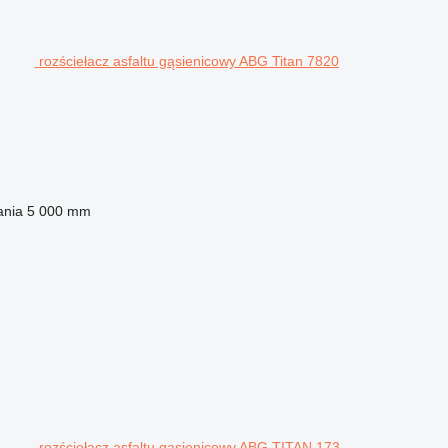
rozściełacz asfaltu gąsienicowy ABG Titan 7820
ania
5 000 mm
rozściełacz asfaltu gąsienicowy ABG TITAN 173