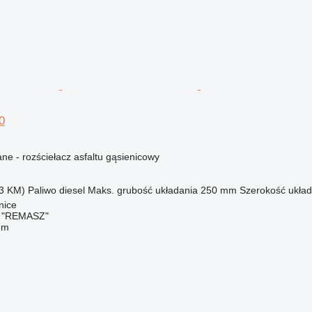
0
e - rozściełacz asfaltu gąsienicowy
3 KM)
Paliwo
diesel
Maks. grubość układania
250 mm
Szerokość układ
nice
o "REMASZ"
em