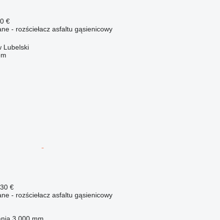
0 €
e - rozściełacz asfaltu gąsienicowy
 Lubelski
em
330 €
e - rozściełacz asfaltu gąsienicowy
ania
3 000 mm