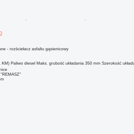
0
e - rozściełacz asfaltu gąsienicowy
1 KM)
Paliwo
diesel
Maks. grubość układania
350 mm
Szerokość układ
nice
o "REMASZ"
em