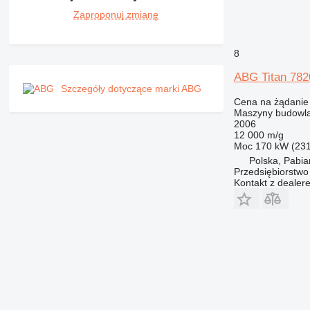
Zaproponuj zmianę
8
ABG Titan 782
Szczegóły dotyczące marki ABG
Cena na żądanie
Maszyny budowlan
2006
12 000 m/g
Moc
170 kW (23
Polska, Pabia
Przedsiębiorstw
Kontakt z dealer