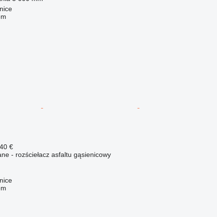
nice
em
40 €
e - rozściełacz asfaltu gąsienicowy
nice
em