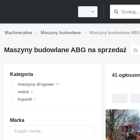
Machineryline
Maszyny budowlane
Maszyny budowlane ABG
Maszyny budowlane ABG na sprzedaż
Kategoria
maszyny drogowe
walce
rozściełacze asfaltu
koparki
frezarki drogowe
walce do robót ziemnych
rozściełacze asfaltu
gąsienicowe
walce drogowe
minikoparki
rozściełacze asfaltu kołowe
walce kombinowane
Marka