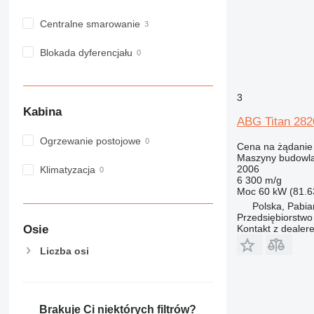
NR
PM
Centralne smarowanie
RM
Blokada dyferencjału
3
Kabina
ABG Titan 282
Ogrzewanie postojowe
Cena na żądanie
Maszyny budowlan
2006
Klimatyzacja
6 300 m/g
Moc
60 kW (81.6
Polska, Pabia
Przedsiębiorstw
Osie
Kontakt z dealer
Liczba osi
Brakuje Ci niektórych filtrów?