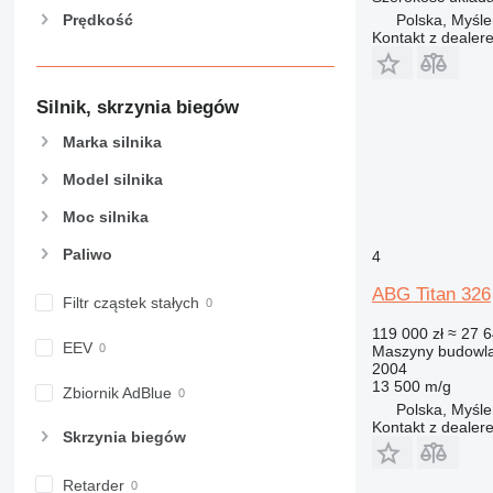
Prędkość
972
Polska, Myśle
Kontakt z dealer
973
980
982
Silnik, skrzynia biegów
988
Marka silnika
990
992
Model silnika
AP
Moc silnika
C-series
Paliwo
4
CB
CS
ABG Titan 326
Filtr cząstek stałych
D series
119 000 zł
≈ 27 6
E-series
EEV
Maszyny budowlan
F-series
2004
13 500 m/g
GC
Zbiornik AdBlue
Polska, Myśle
IT
Kontakt z dealer
Skrzynia biegów
M-series
MH
Retarder