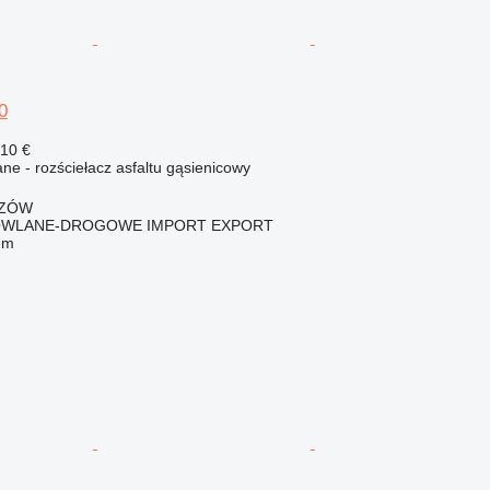
0
410 €
e - rozściełacz asfaltu gąsienicowy
SZÓW
OWLANE-DROGOWE IMPORT EXPORT
em