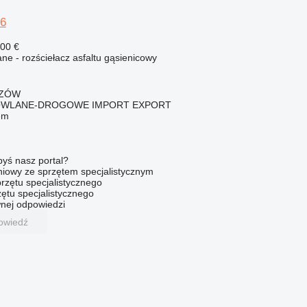
6
300 €
e - rozściełacz asfaltu gąsienicowy
SZÓW
OWLANE-DROGOWE IMPORT EXPORT
em
byś nasz portal?
niowy ze sprzętem specjalistycznym
rzętu specjalistycznego
ętu specjalistycznego
nej odpowiedzi
owiedź