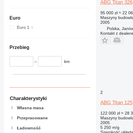
ABG Titan 326
589
826
95 000 zł
≈ 22 06
906
Maszyny budowlan
Euro
2005
907
Euro 1
Polska, Janów
908
Kontakt z dealer
910
914
Przebieg
918
924
–
km
926
928
930
938
2
950
Charakterystyki
ABG Titan 125
953
Własna masa
955
122 000 zł
≈ 28 
962
Maszyny budowlan
Przepracowane
2005
963
5 250 m/g
Ładowność
966
Szerokość układ