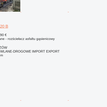
20 B
590 €
e - rozściełacz asfaltu gąsienicowy
SZÓW
OWLANE-DROGOWE IMPORT EXPORT
em