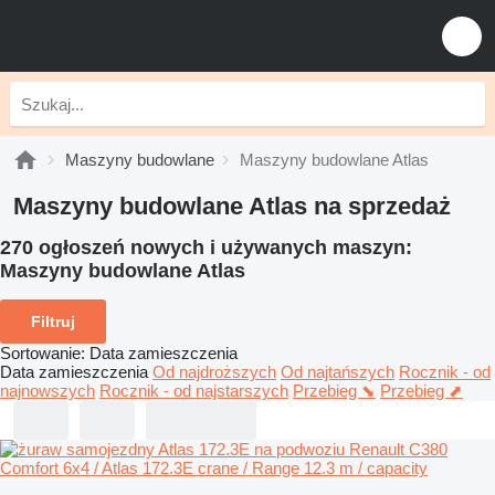
Maszyny budowlane
Maszyny budowlane Atlas
Maszyny budowlane Atlas na sprzedaż
270 ogłoszeń nowych i używanych maszyn:
Maszyny budowlane Atlas
Filtruj
Sortowanie
:
Data zamieszczenia
Data zamieszczenia
Od najdroższych
Od najtańszych
Rocznik - od
najnowszych
Rocznik - od najstarszych
Przebieg ⬊
Przebieg ⬈