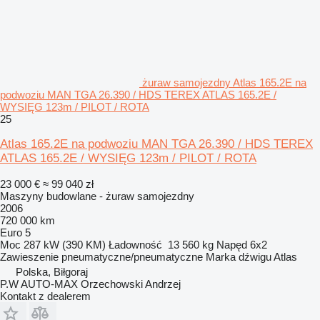
żuraw samojezdny Atlas 165.2E na
podwoziu MAN TGA 26.390 / HDS TEREX ATLAS 165.2E /
WYSIĘG 123m / PILOT / ROTA
25
Atlas 165.2E na podwoziu MAN TGA 26.390 / HDS TEREX
ATLAS 165.2E / WYSIĘG 123m / PILOT / ROTA
23 000 €
≈ 99 040 zł
Maszyny budowlane - żuraw samojezdny
2006
720 000 km
Euro 5
Moc
287 kW (390 KM)
Ładowność
13 560 kg
Napęd
6x2
Zawieszenie
pneumatyczne/pneumatyczne
Marka dźwigu
Atlas
Polska, Biłgoraj
P.W AUTO-MAX Orzechowski Andrzej
Kontakt z dealerem