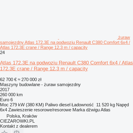
żuraw
samojezdny Atlas 172.3E na podwoziu Renault C380 Comfort 6x4 /
Atlas 172.3E crane / Range 12.3 m / capacity
24
Atlas 172.3E na podwoziu Renault C380 Comfort 6x4 / Atlas
172.3E crane / Range 12.3 m / capacity
62 700 €
≈ 270 000 zł
Maszyny budowlane - żuraw samojezdny
2017
260 000 km
Euro 6
Moc
279 kW (380 KM)
Paliwo
diesel
Ładowność
11 520 kg
Napęd
6x4
Zawieszenie
resorowe/resorowe
Marka dźwigu
Atlas
Polska, Kraków
CIEZAROWKI.PL
Kontakt z dealerem