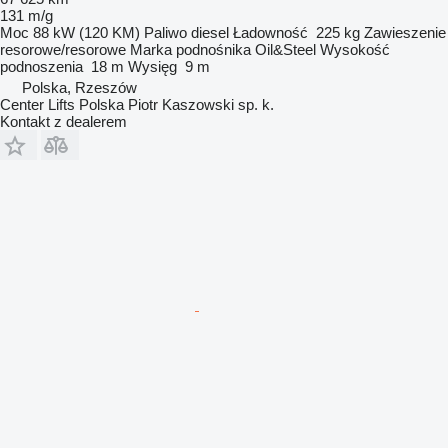
131 m/g
Moc
88 kW (120 KM)
Paliwo
diesel
Ładowność
225 kg
Zawieszenie
resorowe/resorowe
Marka podnośnika
Oil&Steel
Wysokość
podnoszenia
18 m
Wysięg
9 m
Polska, Rzeszów
Center Lifts Polska Piotr Kaszowski sp. k.
Kontakt z dealerem