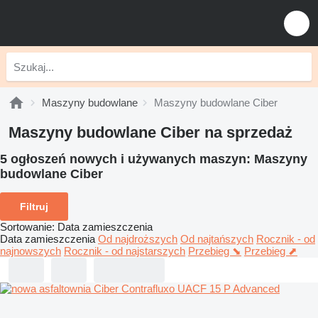
Maszyny budowlane
Maszyny budowlane Ciber
Maszyny budowlane Ciber na sprzedaż
5 ogłoszeń nowych i używanych maszyn:
Maszyny
budowlane Ciber
Filtruj
Sortowanie
:
Data zamieszczenia
Data zamieszczenia
Od najdroższych
Od najtańszych
Rocznik - od
najnowszych
Rocznik - od najstarszych
Przebieg ⬊
Przebieg ⬈