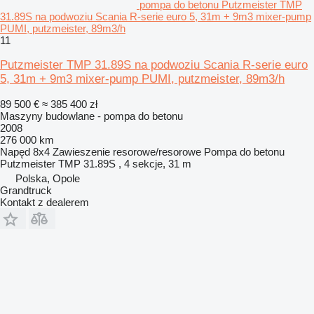
pompa do betonu Putzmeister TMP
31.89S na podwoziu Scania R-serie euro 5, 31m + 9m3 mixer-pump
PUMI, putzmeister, 89m3/h
11
Putzmeister TMP 31.89S na podwoziu Scania R-serie euro
5, 31m + 9m3 mixer-pump PUMI, putzmeister, 89m3/h
89 500 €
≈ 385 400 zł
Maszyny budowlane - pompa do betonu
2008
276 000 km
Napęd
8x4
Zawieszenie
resorowe/resorowe
Pompa do betonu
Putzmeister TMP 31.89S , 4 sekcje, 31 m
Polska, Opole
Grandtruck
Kontakt z dealerem