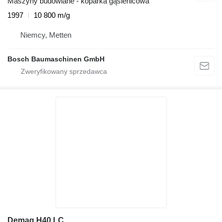
Maszyny budowlane - koparka gąsienicowa
1997
10 800 m/g
Niemcy, Metten
Bosch Baumaschinen GmbH
Demag H40 LC