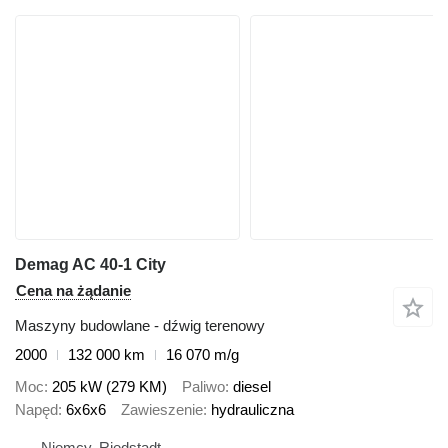
Demag AC 40-1 City
Cena na żądanie
Maszyny budowlane - dźwig terenowy
2000
132 000 km
16 070 m/g
Moc
205 kW (279 KM)
Paliwo
diesel
Napęd
6x6x6
Zawieszenie
hydrauliczna
Niemcy, Riedstadt