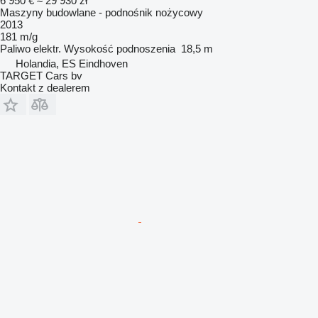
6 950 €
≈ 29 930 zł
Maszyny budowlane - podnośnik nożycowy
2013
181 m/g
Paliwo
elektr.
Wysokość podnoszenia
18,5 m
Holandia, ES Eindhoven
TARGET Cars bv
Kontakt z dealerem