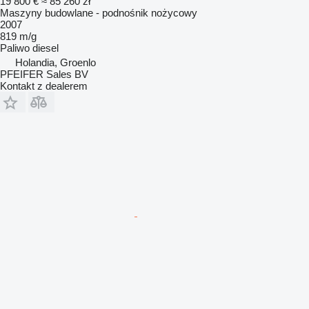
19 800 €
≈ 85 260 zł
Maszyny budowlane - podnośnik nożycowy
2007
819 m/g
Paliwo
diesel
Holandia, Groenlo
PFEIFER Sales BV
Kontakt z dealerem