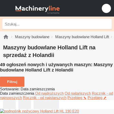
Maszyny budowlane
Maszyny budowlane Holland Lift
Maszyny budowlane Holland Lift na
sprzedaż z Holandii
49 ogłoszeń nowych i używanych maszyn:
Maszyny
budowlane Holland Lift z Holandii
Filtruj
Sortowanie
:
Data zamieszczenia
Data zamieszczenia
Od najdroższych
Od najtańszych
Rocznik - od
najnowszych
Rocznik - od najstarszych
Przebieg ⬊
Przebieg ⬈