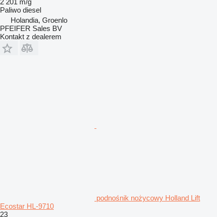
2 201 m/g
Paliwo
diesel
Holandia, Groenlo
PFEIFER Sales BV
Kontakt z dealerem
podnośnik nożycowy Holland Lift
Ecostar HL-9710
23