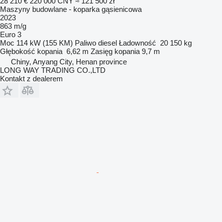
28 210 €
220 000 CNY
≈ 121 500 zł
Maszyny budowlane - koparka gąsienicowa
2023
863 m/g
Euro 3
Moc
114 kW (155 KM)
Paliwo
diesel
Ładowność
20 150 kg
Głębokość kopania
6,62 m
Zasięg kopania
9,7 m
Chiny, Anyang City, Henan province
LONG WAY TRADING CO.,LTD
Kontakt z dealerem