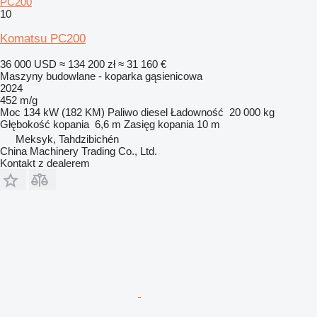
PC200
10
Komatsu PC200
36 000 USD
≈ 134 200 zł
≈ 31 160 €
Maszyny budowlane - koparka gąsienicowa
2024
452 m/g
Moc
134 kW (182 KM)
Paliwo
diesel
Ładowność
20 000 kg
Głębokość kopania
6,6 m
Zasięg kopania
10 m
Meksyk, Tahdzibichén
China Machinery Trading Co., Ltd.
Kontakt z dealerem