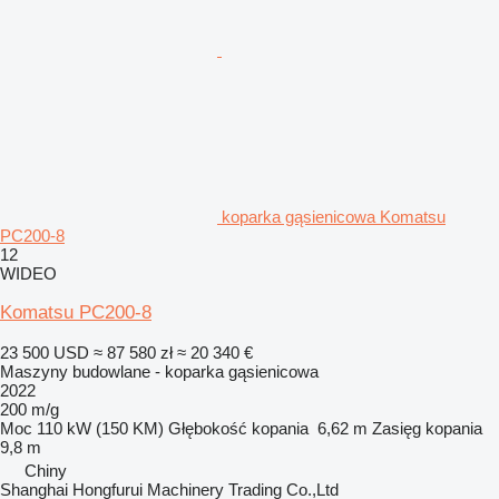
koparka gąsienicowa Komatsu
PC200-8
12
WIDEO
Komatsu PC200-8
23 500 USD
≈ 87 580 zł
≈ 20 340 €
Maszyny budowlane - koparka gąsienicowa
2022
200 m/g
Moc
110 kW (150 KM)
Głębokość kopania
6,62 m
Zasięg kopania
9,8 m
Chiny
Shanghai Hongfurui Machinery Trading Co.,Ltd