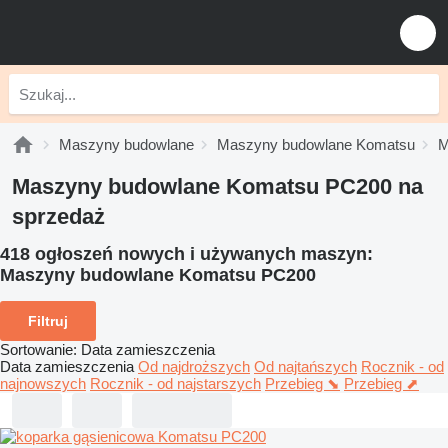
Maszyny budowlane
Maszyny budowlane Komatsu
M
Maszyny budowlane Komatsu PC200 na
sprzedaż
418 ogłoszeń nowych i używanych maszyn:
Maszyny budowlane Komatsu PC200
Filtruj
Sortowanie
:
Data zamieszczenia
Data zamieszczenia
Od najdroższych
Od najtańszych
Rocznik - od
najnowszych
Rocznik - od najstarszych
Przebieg ⬊
Przebieg ⬈