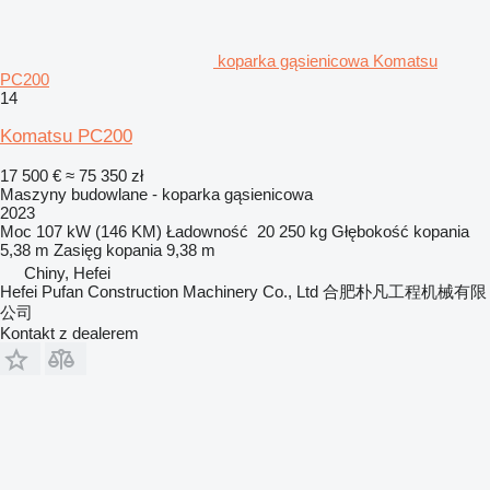
koparka gąsienicowa Komatsu
PC200
14
Komatsu PC200
17 500 €
≈ 75 350 zł
Maszyny budowlane - koparka gąsienicowa
2023
Moc
107 kW (146 KM)
Ładowność
20 250 kg
Głębokość kopania
5,38 m
Zasięg kopania
9,38 m
Chiny, Hefei
Hefei Pufan Construction Machinery Co., Ltd 合肥朴凡工程机械有限
公司
Kontakt z dealerem