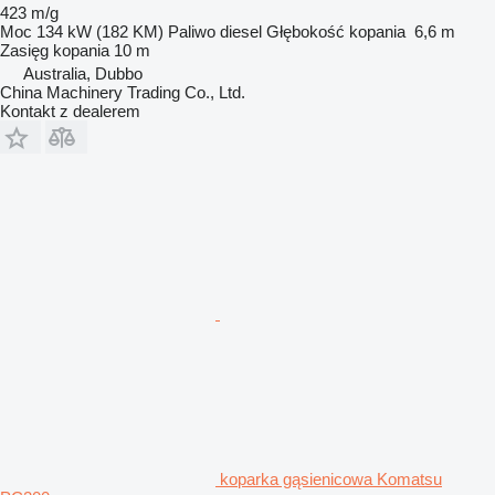
423 m/g
Moc
134 kW (182 KM)
Paliwo
diesel
Głębokość kopania
6,6 m
Zasięg kopania
10 m
Australia, Dubbo
China Machinery Trading Co., Ltd.
Kontakt z dealerem
koparka gąsienicowa Komatsu