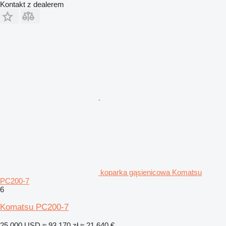
Kontakt z dealerem
koparka gąsienicowa Komatsu
PC200-7
6
Komatsu PC200-7
25 000 USD
≈ 93 170 zł
≈ 21 640 €