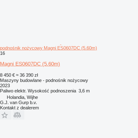
podnośnik nożycowy Magni ES0607DC (5.60m)
16
Magni ES0607DC (5.60m)
8 450 €
≈ 36 390 zł
Maszyny budowlane - podnośnik nożycowy
2023
Paliwo
elektr.
Wysokość podnoszenia
3,6 m
Holandia, Wijhe
G.J. van Gurp b.v.
Kontakt z dealerem