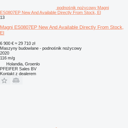
podnośnik nożycowy Magni
ES0807EP New And Available Directly From Stock, El
13
Magni ES0807EP New And Available Directly From Stock,
El
6 900 €
≈ 29 710 zł
Maszyny budowlane - podnośnik nożycowy
2020
116 m/g
Holandia, Groenlo
PFEIFER Sales BV
Kontakt z dealerem