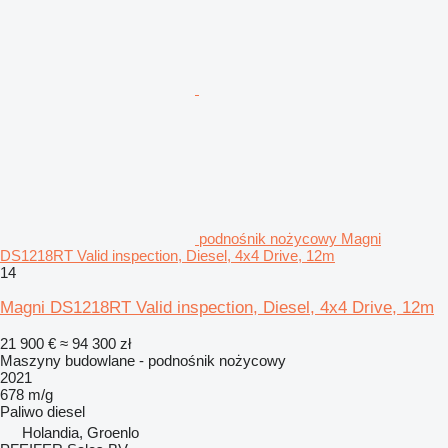
podnośnik nożycowy Magni
DS1218RT Valid inspection, Diesel, 4x4 Drive, 12m
14
Magni DS1218RT Valid inspection, Diesel, 4x4 Drive, 12m
21 900 €
≈ 94 300 zł
Maszyny budowlane - podnośnik nożycowy
2021
678 m/g
Paliwo
diesel
Holandia, Groenlo