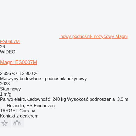
nowy podnośnik nożycowy Magni
ES0607M
26
WIDEO
Magni ES0607M
2 995 €
≈ 12 900 zł
Maszyny budowlane - podnośnik nożycowy
2023
Stan
nowy
1 m/g
Paliwo
elektr.
Ładowność
240 kg
Wysokość podnoszenia
3,9 m
Holandia, ES Eindhoven
TARGET Cars bv
Kontakt z dealerem