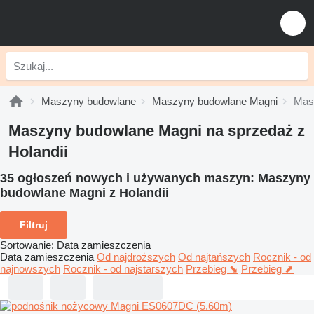
Maszyny budowlane
Maszyny budowlane Magni
Mas
Maszyny budowlane Magni na sprzedaż z
Holandii
35 ogłoszeń nowych i używanych maszyn:
Maszyny
budowlane Magni z Holandii
Filtruj
Sortowanie
:
Data zamieszczenia
Data zamieszczenia
Od najdroższych
Od najtańszych
Rocznik - od
najnowszych
Rocznik - od najstarszych
Przebieg ⬊
Przebieg ⬈