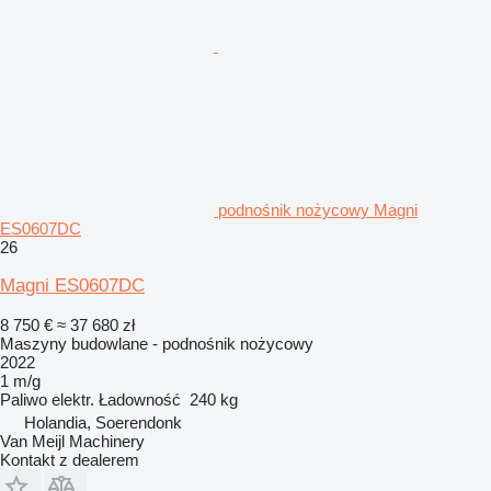
podnośnik nożycowy Magni
ES0607DC
26
Magni ES0607DC
8 750 €
≈ 37 680 zł
Maszyny budowlane - podnośnik nożycowy
2022
1 m/g
Paliwo
elektr.
Ładowność
240 kg
Holandia, Soerendonk
Van Meijl Machinery
Kontakt z dealerem