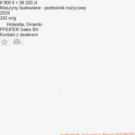
8 900 €
≈ 38 320 zł
Maszyny budowlane - podnośnik nożycowy
2018
162 m/g
Holandia, Groenlo
PFEIFER Sales BV
Kontakt z dealerem
podnośnik nożycowy Magni ES0807E