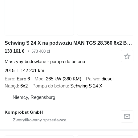
Schwing S 24 X na podwoziu MAN TGS 28.360 6x2 BL - SCHWING 24 m - Nr.: 982
133 161 €
≈ 573 400 zł
Maszyny budowlane - pompa do betonu
2015
142 201 km
Euro
Euro 6
Moc
265 kW (360 KM)
Paliwo
diesel
Napęd
6x2
Pompa do betonu
Schwing S 24 X
Niemcy, Regensburg
Kornprobst GmbH