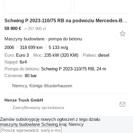
Schwing P 2023-110/75 RB na podwoziu Mercedes-Benz Actros 2632
59 900 €
≈ 257 900 zł
Maszyny budowlane - pompa do betonu
2006
318 699 km
5 133 m/g
Euro
Euro 3
Moc
235 kW (320 KM)
Paliwo
diesel
Napęd
6x4
Pompa do betonu
Schwing P 2023-110/75 RB, 24 m
Ciśnienie
80 bar
Niemcy, Königs Wusterhausen
Henze Truck GmbH
Zamów subskrypcję nowych ogłoszeń z tego działu
maszyny budowlane
Schwing
kraj: Niemcy