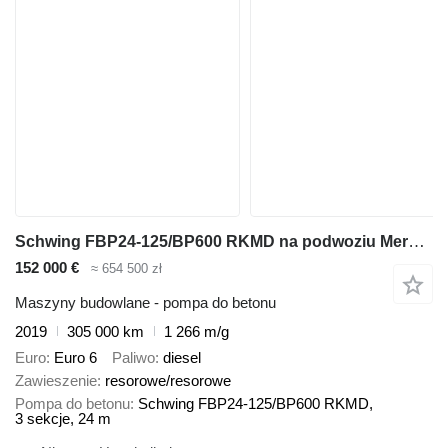
Schwing FBP24-125/BP600 RKMD na podwoziu Mercedes-Benz Arocs 3240
152 000 €
≈ 654 500 zł
Maszyny budowlane - pompa do betonu
2019
305 000 km
1 266 m/g
Euro
Euro 6
Paliwo
diesel
Zawieszenie
resorowe/resorowe
Pompa do betonu
Schwing FBP24-125/BP600 RKMD,
3 sekcje, 24 m