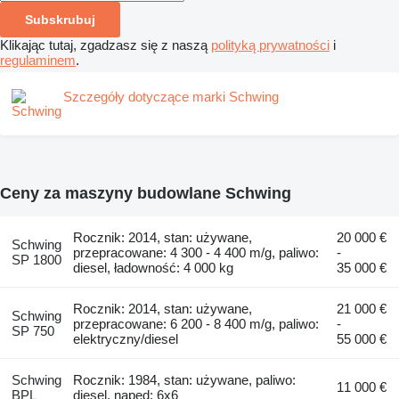
Subskrubuj
Klikając tutaj, zgadzasz się z naszą
polityką prywatności
i
regulaminem
.
Szczegóły dotyczące marki Schwing
Ceny za maszyny budowlane Schwing
Rocznik: 2014, stan: używane,
20 000 €
Schwing
przepracowane: 4 300 - 4 400 m/g, paliwo:
-
SP 1800
diesel, ładowność: 4 000 kg
35 000 €
Rocznik: 2014, stan: używane,
21 000 €
Schwing
przepracowane: 6 200 - 8 400 m/g, paliwo:
-
SP 750
elektryczny/diesel
55 000 €
Schwing
Rocznik: 1984, stan: używane, paliwo:
11 000 €
BPL
diesel, napęd: 6x6