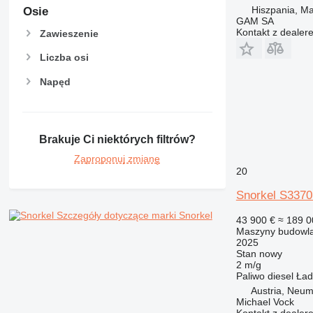
Hiszpania, Ma
Osie
GAM SA
Kontakt z dealer
Zawieszenie
Liczba osi
Napęd
Brakuje Ci niektórych filtrów?
Zaproponuj zmianę
20
Snorkel S337
Szczegóły dotyczące marki Snorkel
43 900 €
≈ 189 0
Maszyny budowla
2025
Stan
nowy
2 m/g
Paliwo
diesel
Ład
Austria, Neum
Michael Vock
Kontakt z dealer