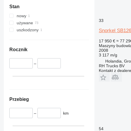
345
Vibromax
Stan
349
350
nowy
33
365
używane
374
uszkodzony
Snorkel SB12
390
17 950 €
≈ 77 29
395
Maszyny budowla
416
Rocznik
2008
3 117 m/g
420
Holandia, Gr
424
–
RH Trucks BV
Kontakt z dealer
426
428
430
432
434
Przebieg
444
589
–
km
826
906
54