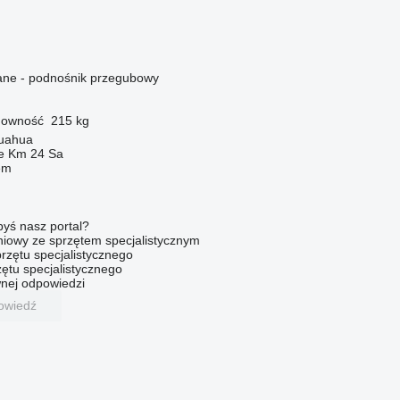
ne - podnośnik przegubowy
downość
215 kg
huahua
e Km 24 Sa
em
byś nasz portal?
niowy ze sprzętem specjalistycznym
rzętu specjalistycznego
ętu specjalistycznego
nej odpowiedzi
owiedź