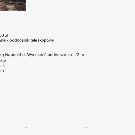
00 zł
ne - podnośnik teleskopowy
kg
Napęd
4x4
Wysokość podnoszenia
22 m
zów
p.k.
em