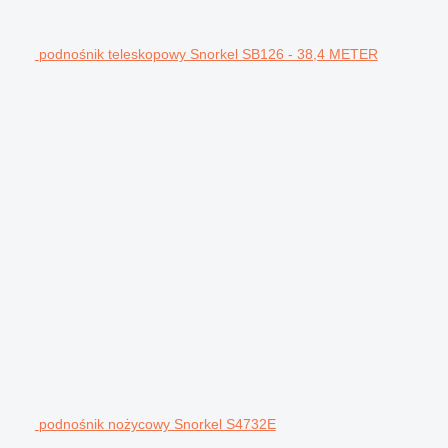
podnośnik teleskopowy Snorkel SB126 - 38,4 METER
podnośnik nożycowy Snorkel S4732E