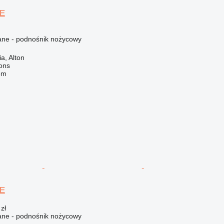
2E
ne - podnośnik nożycowy
a, Alton
ons
em
2E
zł
ne - podnośnik nożycowy