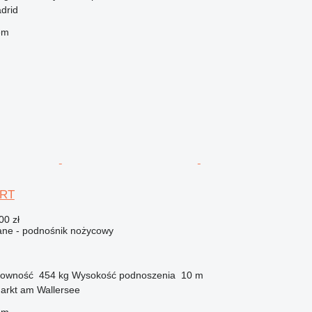
drid
em
0RT
00 zł
ne - podnośnik nożycowy
owność
454 kg
Wysokość podnoszenia
10 m
arkt am Wallersee
em