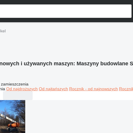
kel
 nowych i używanych maszyn:
Maszyny budowlane S
 zamieszczenia
nia
Od najdroższych
Od najtańszych
Rocznik - od najnowszych
Rocznik