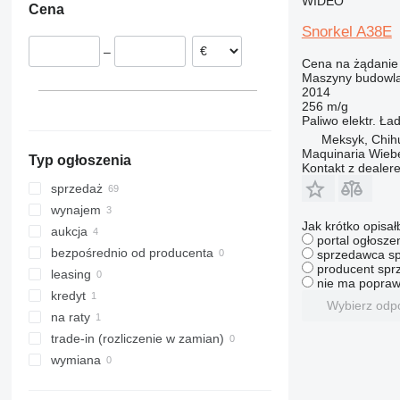
WIDEO
Cena
Wielka Brytania
313
435S
3394
XS
Snorkel A38E
Niemcy
314
436
4069
XZ
–
Francja
315
437
4394
ZL
Cena na żądanie
Maszyny budowla
Słowenia
316
456
E-series
2014
Rumunia
317
457
Liftlux
256 m/g
Paliwo
elektr.
Ła
pokaż wszystkie
318
8008
Pecolift
Meksyk, Chi
319
8018
Toucan
Maquinaria Wieb
Typ ogłoszenia
320
8025
Kontakt z dealer
321
8026
sprzedaż
322
8030
wynajem
Jak krótko opisał
323
8035
aukcja
portal ogłosze
324
CT
bezpośrednio od producenta
sprzedawca sp
producent sprz
325
JS
leasing
nie ma popraw
326
JZ
kredyt
Wybierz odp
329
NXT
na raty
330
S-Series
trade-in (rozliczenie w zamian)
336
TM
wymiana
340
VMT