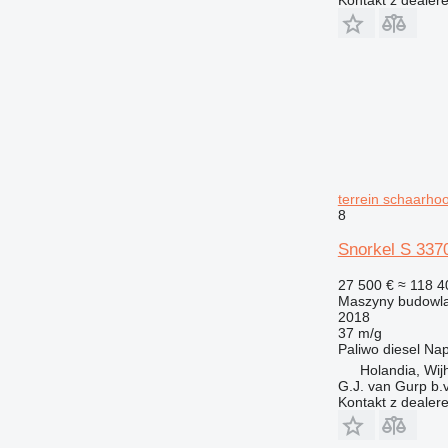
terrein schaarho
8
Snorkel S 337
27 500 €
≈ 118 4
Maszyny budowla
2018
37 m/g
Paliwo
diesel
Na
Holandia, Wij
G.J. van Gurp b.v
Kontakt z dealer