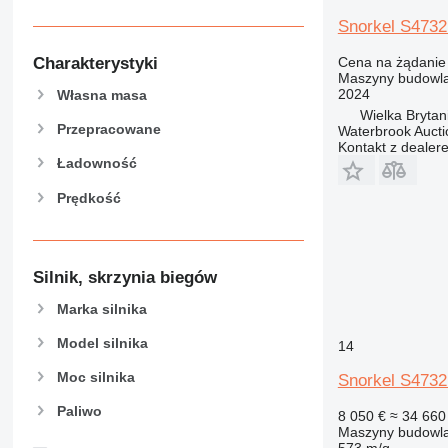
907
Snorkel S473
908
910
Cena na żądanie
Charakterystyki
Maszyny budowla
914
2024
Własna masa
918
Wielka Brytani
924
Przepracowane
Waterbrook Aucti
Kontakt z dealer
926
Ładowność
928
Prędkość
930
938
950
953
Silnik, skrzynia biegów
955
Marka silnika
962
Model silnika
963
14
966
Moc silnika
Snorkel S473
972
Paliwo
8 050 €
≈ 34 660 
973
Maszyny budowla
980
573 m/g