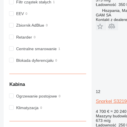
Filtr cząstek stałych
Ładowność
350 
982
Hiszpania, Ma
988
EEV
GAM SA
990
Kontakt z dealer
992
Zbiornik AdBlue
AP
Retarder
C-series
CB
Centralne smarowanie
CS
D series
Blokada dyferencjału
E-series
F-series
GC
Kabina
IT
12
M-series
Ogrzewanie postojowe
MH
Snorkel S321
NR
Klimatyzacja
4 700 €
≈ 20 240 
PM
Maszyny budowla
673 m/g
RM
Ładowność
250 