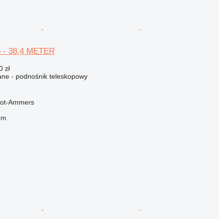
6 - 38,4 METER
0 zł
ne - podnośnik teleskopowy
oot-Ammers
em