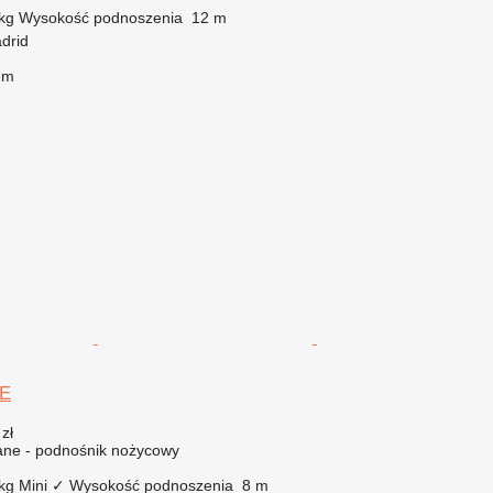
kg
Wysokość podnoszenia
12 m
drid
em
9E
zł
ne - podnośnik nożycowy
kg
Mini
✓
Wysokość podnoszenia
8 m