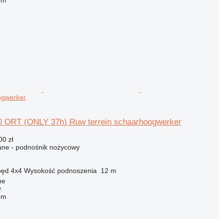
ogwerker
0 ORT (ONLY 37h) Ruw terrein schaarhoogwerker
00 zł
ne - podnośnik nożycowy
pęd
4x4
Wysokość podnoszenia
12 m
he
.
em