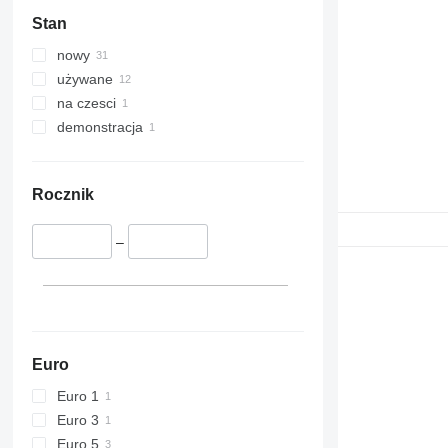
345
Vibromax
Stan
349
350
nowy
365
używane
374
na czesci
390
demonstracja
395
416
420
Rocznik
424
426
–
428
430
432
434
444
Euro
589
Euro 1
826
Euro 3
906
Euro 5