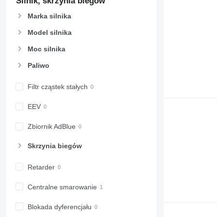
Silnik, skrzynia biegów
973
Marka silnika
980
982
Model silnika
988
Moc silnika
990
Paliwo
992
AP
Filtr cząstek stałych
C-series
CB
EEV
CS
D series
Zbiornik AdBlue
E-series
Skrzynia biegów
F-series
GC
Retarder
IT
M-series
Centralne smarowanie
MH
NR
Blokada dyferencjału