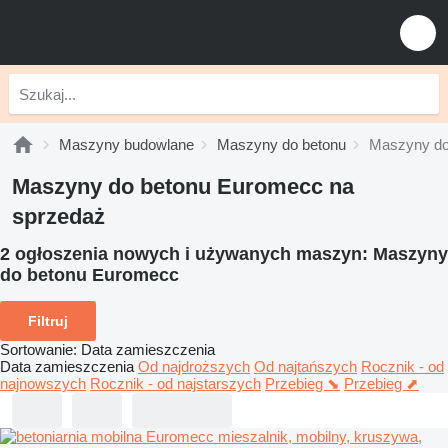
Maszyny budowlane
Maszyny do betonu
Maszyny do
Maszyny do betonu Euromecc na
sprzedaż
2 ogłoszenia nowych i używanych maszyn:
Maszyny
do betonu Euromecc
Filtruj
Sortowanie
:
Data zamieszczenia
Data zamieszczenia
Od najdroższych
Od najtańszych
Rocznik - od
najnowszych
Rocznik - od najstarszych
Przebieg ⬊
Przebieg ⬈