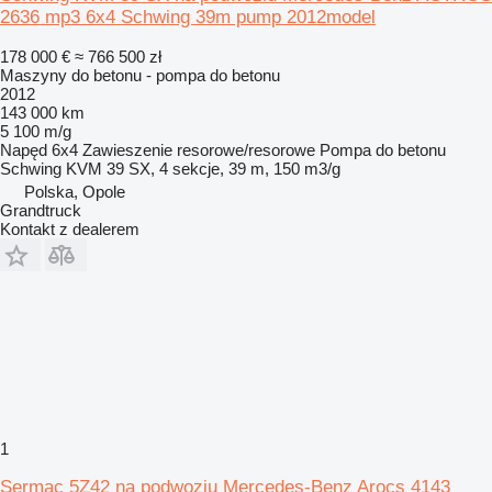
2636 mp3 6x4 Schwing 39m pump 2012model
178 000 €
≈ 766 500 zł
Maszyny do betonu - pompa do betonu
2012
143 000 km
5 100 m/g
Napęd
6x4
Zawieszenie
resorowe/resorowe
Pompa do betonu
Schwing KVM 39 SX, 4 sekcje, 39 m, 150 m3/g
Polska, Opole
Grandtruck
Kontakt z dealerem
1
Sermac 5Z42 na podwoziu Mercedes-Benz Arocs 4143