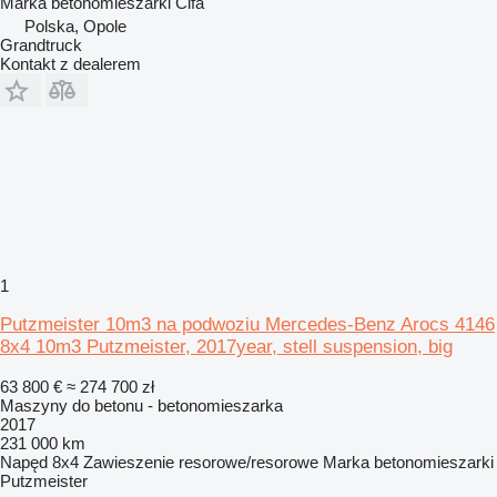
Marka betonomieszarki
Cifa
Polska, Opole
Grandtruck
Kontakt z dealerem
1
Putzmeister 10m3 na podwoziu Mercedes-Benz Arocs 4146
8x4 10m3 Putzmeister, 2017year, stell suspension, big
63 800 €
≈ 274 700 zł
Maszyny do betonu - betonomieszarka
2017
231 000 km
Napęd
8x4
Zawieszenie
resorowe/resorowe
Marka betonomieszarki
Putzmeister