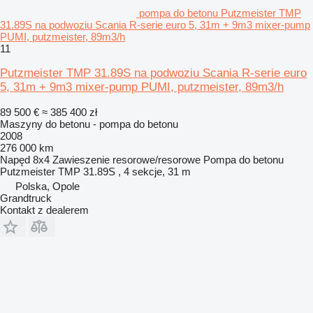
pompa do betonu Putzmeister TMP
31.89S na podwoziu Scania R-serie euro 5, 31m + 9m3 mixer-pump
PUMI, putzmeister, 89m3/h
11
Putzmeister TMP 31.89S na podwoziu Scania R-serie euro
5, 31m + 9m3 mixer-pump PUMI, putzmeister, 89m3/h
89 500 €
≈ 385 400 zł
Maszyny do betonu - pompa do betonu
2008
276 000 km
Napęd
8x4
Zawieszenie
resorowe/resorowe
Pompa do betonu
Putzmeister TMP 31.89S , 4 sekcje, 31 m
Polska, Opole
Grandtruck
Kontakt z dealerem