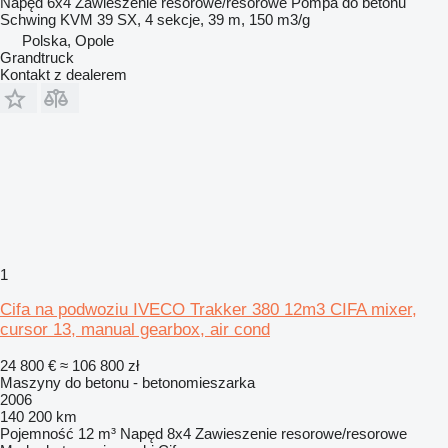
Napęd
6x4
Zawieszenie
resorowe/resorowe
Pompa do betonu
Schwing KVM 39 SX, 4 sekcje, 39 m, 150 m3/g
Polska, Opole
Grandtruck
Kontakt z dealerem
1
Cifa na podwoziu IVECO Trakker 380 12m3 CIFA mixer,
cursor 13, manual gearbox, air cond
24 800 €
≈ 106 800 zł
Maszyny do betonu - betonomieszarka
2006
140 200 km
Pojemność
12 m³
Napęd
8x4
Zawieszenie
resorowe/resorowe