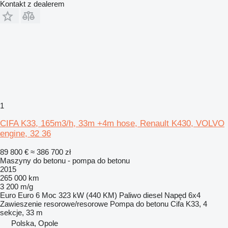
Kontakt z dealerem
1
CIFA K33, 165m3/h, 33m +4m hose, Renault K430, VOLVO
engine, 32 36
89 800 €
≈ 386 700 zł
Maszyny do betonu - pompa do betonu
2015
265 000 km
3 200 m/g
Euro
Euro 6
Moc
323 kW (440 KM)
Paliwo
diesel
Napęd
6x4
Zawieszenie
resorowe/resorowe
Pompa do betonu
Cifa K33, 4
sekcje, 33 m
Polska, Opole