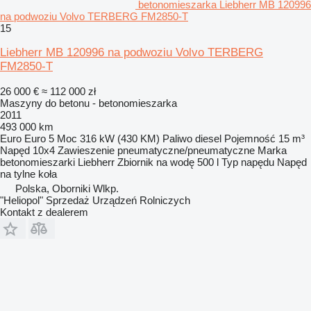
betonomieszarka Liebherr MB 120996
na podwoziu Volvo TERBERG FM2850-T
15
Liebherr MB 120996 na podwoziu Volvo TERBERG
FM2850-T
26 000 €
≈ 112 000 zł
Maszyny do betonu - betonomieszarka
2011
493 000 km
Euro
Euro 5
Moc
316 kW (430 KM)
Paliwo
diesel
Pojemność
15 m³
Napęd
10x4
Zawieszenie
pneumatyczne/pneumatyczne
Marka
betonomieszarki
Liebherr
Zbiornik na wodę
500 l
Typ napędu
Napęd
na tylne koła
Polska, Oborniki Wlkp.
"Heliopol" Sprzedaż Urządzeń Rolniczych
Kontakt z dealerem