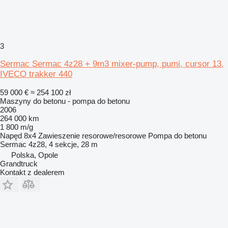
3
Sermac Sermac 4z28 + 9m3 mixer-pump, pumi, cursor 13,
IVECO trakker 440
59 000 €
≈ 254 100 zł
Maszyny do betonu - pompa do betonu
2006
264 000 km
1 800 m/g
Napęd
8x4
Zawieszenie
resorowe/resorowe
Pompa do betonu
Sermac 4z28, 4 sekcje, 28 m
Polska, Opole
Grandtruck
Kontakt z dealerem