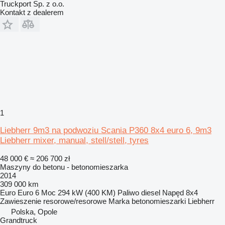
Truckport Sp. z o.o.
Kontakt z dealerem
1
Liebherr 9m3 na podwoziu Scania P360 8x4 euro 6, 9m3
Liebherr mixer, manual, stell/stell, tyres
48 000 €
≈ 206 700 zł
Maszyny do betonu - betonomieszarka
2014
309 000 km
Euro
Euro 6
Moc
294 kW (400 KM)
Paliwo
diesel
Napęd
8x4
Zawieszenie
resorowe/resorowe
Marka betonomieszarki
Liebherr
Polska, Opole
Grandtruck