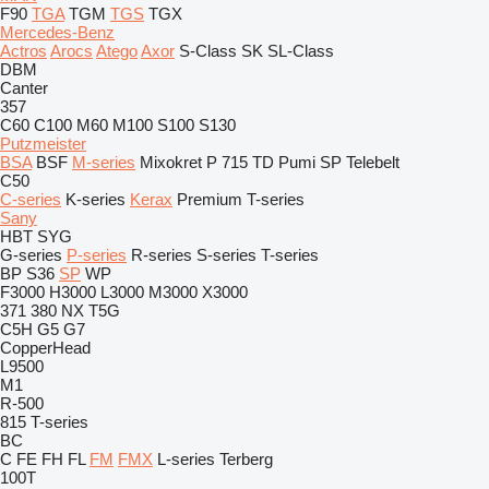
F90
TGA
TGM
TGS
TGX
Mercedes-Benz
Actros
Arocs
Atego
Axor
S-Class
SK
SL-Class
DBM
Canter
357
C60
C100
M60
M100
S100
S130
Putzmeister
BSA
BSF
M-series
Mixokret
P 715 TD
Pumi
SP
Telebelt
C50
C-series
K-series
Kerax
Premium
T-series
Sany
HBT
SYG
G-series
P-series
R-series
S-series
T-series
BP
S36
SP
WP
F3000
H3000
L3000
M3000
X3000
371
380
NX
T5G
C5H
G5
G7
CopperHead
L9500
M1
R-500
815
T-series
BC
C
FE
FH
FL
FM
FMX
L-series
Terberg
100T