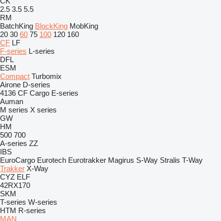
CK
2.5
3.5
5.5
RM
BatchKing
BlockKing
MobKing
20
30
60
75
100
120
160
CF
LF
F-series
L-series
DFL
ESM
Compact
Turbomix
Airone
D-series
4136
CF
Cargo
E-series
Auman
M series
X series
GW
HM
500
700
A-series
ZZ
IBS
EuroCargo
Eurotech
Eurotrakker
Magirus
S-Way
Stralis
T-Way
Trakker
X-Way
CYZ
ELF
42RX170
SKM
T-series
W-series
HTM
R-series
MAN