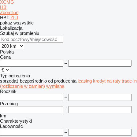
XCMG
HB
Zoomlion
HBT
ZLJ
pokaż wszystkie
Lokalizacja
Szukaj w promieniu
Polska
Cena
–
Typ ogłoszenia
sprzedaż
bezpośrednio od producenta
leasing
kredyt
na raty
trade-in
(rozliczenie w zamian)
wymiana
Rocznik
–
Przebieg
–
km
Charakterystyki
Ładowność
–