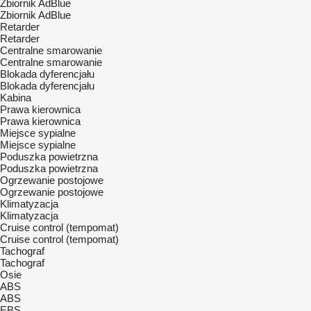
Zbiornik AdBlue
Zbiornik AdBlue
Retarder
Retarder
Centralne smarowanie
Centralne smarowanie
Blokada dyferencjału
Blokada dyferencjału
Kabina
Prawa kierownica
Prawa kierownica
Miejsce sypialne
Miejsce sypialne
Poduszka powietrzna
Poduszka powietrzna
Ogrzewanie postojowe
Ogrzewanie postojowe
Klimatyzacja
Klimatyzacja
Cruise control (tempomat)
Cruise control (tempomat)
Tachograf
Tachograf
Osie
ABS
ABS
EBS