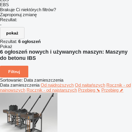
EBS
Brakuje Ci niektórych filtrów?
Zaproponuj zmianę
Rezultat:
-
pokaż
Rezultat:
6 ogłoszeń
Pokaż
6 ogłoszeń nowych i używanych maszyn:
Maszyny
do betonu IBS
Filtruj
Sortowanie
:
Data zamieszczenia
Data zamieszczenia
Od najdroższych
Od najtańszych
Rocznik - od
najnowszych
Rocznik - od najstarszych
Przebieg ⬊
Przebieg ⬈