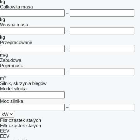
kg
Całkowita masa
–
kg
Własna masa
–
kg
Przepracowane
–
m/g
Zabudowa
Pojemność
–
m³
Silnik, skrzynia biegów
Model silnika
Moc silnika
–
Filtr cząstek stałych
Filtr cząstek stałych
EEV
EEV