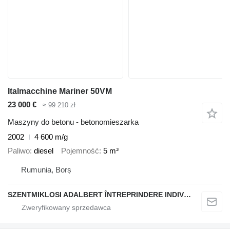
Italmacchine Mariner 50VM
23 000 €
≈ 99 210 zł
Maszyny do betonu - betonomieszarka
2002
4 600 m/g
Paliwo
diesel
Pojemność
5 m³
Rumunia, Borș
SZENTMIKLOSI ADALBERT ÎNTREPRINDERE INDIVIDUALĂ