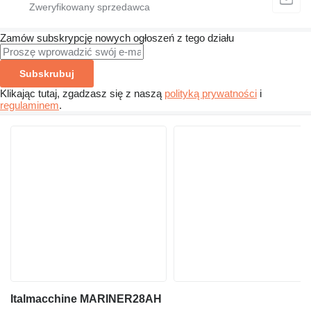
Zamów subskrypcję nowych ogłoszeń z tego działu
Subskrubuj
Klikając tutaj, zgadzasz się z naszą
polityką prywatności
i
regulaminem
.
Italmacchine MARINER28AH