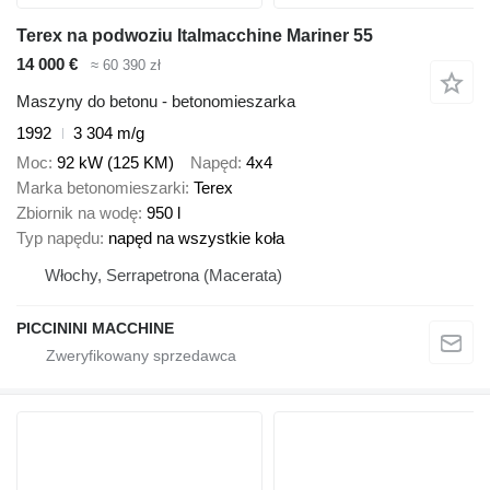
Terex na podwoziu Italmacchine Mariner 55
14 000 €
≈ 60 390 zł
Maszyny do betonu - betonomieszarka
1992
3 304 m/g
Moc
92 kW (125 KM)
Napęd
4x4
Marka betonomieszarki
Terex
Zbiornik na wodę
950 l
Typ napędu
napęd na wszystkie koła
Włochy, Serrapetrona (Macerata)
PICCININI MACCHINE