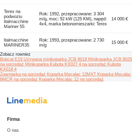
Terex na
Rok: 1992, przepracowane: 3 304
podwoziu
m/g, moc: 92 kW (125 KM), napęd:
14 000 €
Italmacchine
4x4, marka betonomieszarki: Terex
Mariner 55
Italmacchine
Rok: 1993, przepracowane: 2 730
15 000 €
MARINER35
m/g
Zobacz rowniez
Bobcat E19
Używana minikoparka JCB 8018
Minikoparka JCB 8025
na sprzedaż
Minikoparka Kubota KX027 4 na sprzedaż
Kubota
KX018 4
Zgarniarka na sprzedaż
Koparka Mecalac 12MXT
Koparka Mecalac
8MCR na sprzedaż
Koparka Mecalac 12 na sprzedaż
Firma
O nas