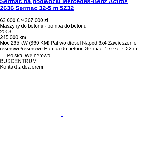
Sermac na podwoziu Mercedes-Benz Actros
2636 Sermac 32-5 m 5Z32
62 000 €
≈ 267 000 zł
Maszyny do betonu - pompa do betonu
2008
245 000 km
Moc
265 kW (360 KM)
Paliwo
diesel
Napęd
6x4
Zawieszenie
resorowe/resorowe
Pompa do betonu
Sermac, 5 sekcje, 32 m
Polska, Wejherowo
BUSCENTRUM
Kontakt z dealerem