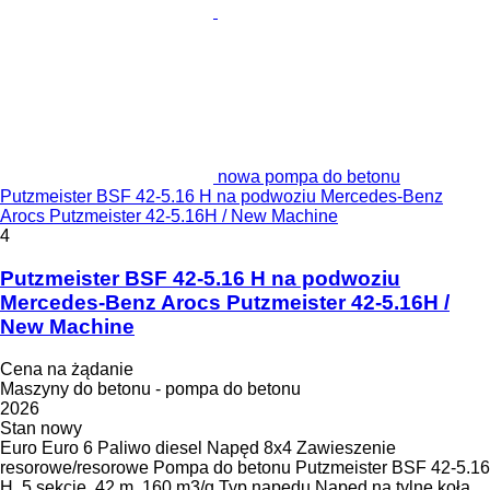
nowa pompa do betonu
Putzmeister BSF 42-5.16 H na podwoziu Mercedes-Benz
Arocs Putzmeister 42-5.16H / New Machine
4
Putzmeister BSF 42-5.16 H na podwoziu
Mercedes-Benz Arocs Putzmeister 42-5.16H /
New Machine
Cena na żądanie
Maszyny do betonu - pompa do betonu
2026
Stan
nowy
Euro
Euro 6
Paliwo
diesel
Napęd
8x4
Zawieszenie
resorowe/resorowe
Pompa do betonu
Putzmeister BSF 42-5.16
H, 5 sekcje, 42 m, 160 m3/g
Typ napędu
Napęd na tylne koła