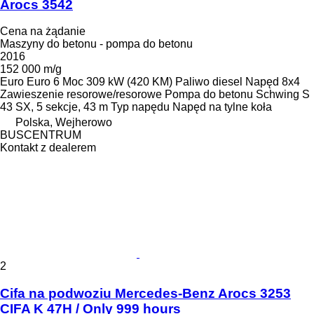
Arocs 3542
Cena na żądanie
Maszyny do betonu - pompa do betonu
2016
152 000 m/g
Euro
Euro 6
Moc
309 kW (420 KM)
Paliwo
diesel
Napęd
8x4
Zawieszenie
resorowe/resorowe
Pompa do betonu
Schwing S
43 SX, 5 sekcje, 43 m
Typ napędu
Napęd na tylne koła
Polska, Wejherowo
BUSCENTRUM
Kontakt z dealerem
2
Cifa na podwoziu Mercedes-Benz Arocs 3253
CIFA K 47H / Only 999 hours