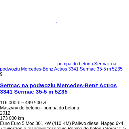
pompa do betonu Sermac na
podwoziu Mercedes-Benz Actros 3341 Sermac 35-5 m 5Z35
9
Sermac na podwoziu Mercedes-Benz Actros
3341 Sermac 35-5 m 5Z35
116 000 €
≈ 499 500 zł
Maszyny do betonu - pompa do betonu
2012
173 000 km
Euro
Euro 5
Moc
301 kW (410 KM)
Paliwo
diesel
Napęd
6x4
Zawieszenie
resorowe/resorowe
Pompa do betonu
Sermac, 5