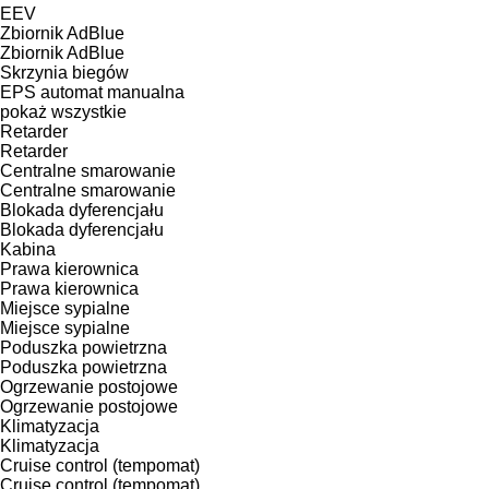
EEV
Zbiornik AdBlue
Zbiornik AdBlue
Skrzynia biegów
EPS
automat
manualna
pokaż wszystkie
Retarder
Retarder
Centralne smarowanie
Centralne smarowanie
Blokada dyferencjału
Blokada dyferencjału
Kabina
Prawa kierownica
Prawa kierownica
Miejsce sypialne
Miejsce sypialne
Poduszka powietrzna
Poduszka powietrzna
Ogrzewanie postojowe
Ogrzewanie postojowe
Klimatyzacja
Klimatyzacja
Cruise control (tempomat)
Cruise control (tempomat)