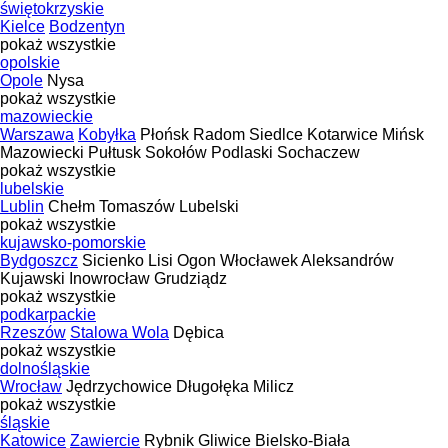
świętokrzyskie
Kielce
Bodzentyn
pokaż wszystkie
opolskie
Opole
Nysa
pokaż wszystkie
mazowieckie
Warszawa
Kobyłka
Płońsk
Radom
Siedlce
Kotarwice
Mińsk
Mazowiecki
Pułtusk
Sokołów Podlaski
Sochaczew
pokaż wszystkie
lubelskie
Lublin
Chełm
Tomaszów Lubelski
pokaż wszystkie
kujawsko-pomorskie
Bydgoszcz
Sicienko
Lisi Ogon
Włocławek
Aleksandrów
Kujawski
Inowrocław
Grudziądz
pokaż wszystkie
podkarpackie
Rzeszów
Stalowa Wola
Dębica
pokaż wszystkie
dolnośląskie
Wrocław
Jędrzychowice
Długołęka
Milicz
pokaż wszystkie
śląskie
Katowice
Zawiercie
Rybnik
Gliwice
Bielsko-Biała