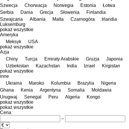
Szwecja
Chorwacja
Norwegia
Estonia
Łotwa
Serbia
Dania
Grecja
Słowenia
Finlandia
Szwajcaria
Albania
Malta
Czarnogóra
Irlandia
Luksemburg
pokaż wszystkie
Ameryka
Meksyk
USA
pokaż wszystkie
Azja
Chiny
Turcja
Emiraty Arabskie
Gruzja
Japonia
Uzbekistan
Kazachstan
India
Izrael
Kirgistan
pokaż wszystkie
inne
Ukraina
Maroko
Kolumbia
Brazylia
Nigeria
Ghana
Kenia
Argentyna
Somalia
Moldawia
Urugwaj
Senegal
Peru
Algeria
Kongo
pokaż wszystkie
pokaż wszystkie
Cena
–