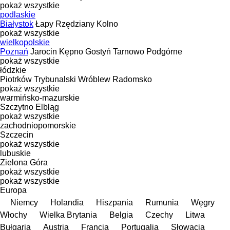
pokaż wszystkie
podlaskie
Białystok
Łapy
Rzędziany
Kolno
pokaż wszystkie
wielkopolskie
Poznań
Jarocin
Kępno
Gostyń
Tarnowo Podgórne
pokaż wszystkie
łódzkie
Piotrków Trybunalski
Wróblew
Radomsko
pokaż wszystkie
warmińsko-mazurskie
Szczytno
Elbląg
pokaż wszystkie
zachodniopomorskie
Szczecin
pokaż wszystkie
lubuskie
Zielona Góra
pokaż wszystkie
pokaż wszystkie
Europa
Niemcy
Holandia
Hiszpania
Rumunia
Węgry
Włochy
Wielka Brytania
Belgia
Czechy
Litwa
Bułgaria
Austria
Francja
Portugalia
Słowacja