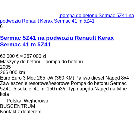
pompa do betonu Sermac 5Z41 na
podwoziu Renault Kerax Sermac 41 m 5Z41
6
Sermac 5Z41 na podwoziu Renault Kerax
Sermac 41 m 5Z41
62 000 €
≈ 267 000 zł
Maszyny do betonu - pompa do betonu
2005
266 000 km
Euro
Euro 3
Moc
265 kW (360 KM)
Paliwo
diesel
Napęd
8x4
Zawieszenie
resorowe/resorowe
Pompa do betonu
Sermac
5Z41, 5 sekcje, 41 m, 150 m3/g
Typ napędu
Napęd na tylne
koła
Polska, Wejherowo
BUSCENTRUM
Kontakt z dealerem