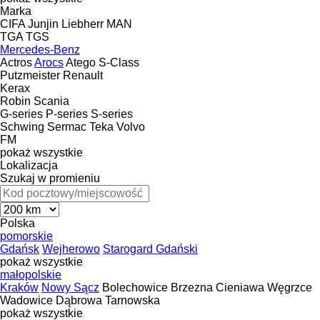
Marka
CIFA
Junjin
Liebherr
MAN
TGA
TGS
Mercedes-Benz
Actros
Arocs
Atego
S-Class
Putzmeister
Renault
Kerax
Robin
Scania
G-series
P-series
S-series
Schwing
Sermac
Teka
Volvo
FM
pokaż wszystkie
Lokalizacja
Szukaj w promieniu
Polska
pomorskie
Gdańsk
Wejherowo
Starogard Gdański
pokaż wszystkie
małopolskie
Kraków
Nowy Sącz
Bolechowice
Brzezna
Cieniawa
Węgrzce
Wadowice
Dąbrowa Tarnowska
pokaż wszystkie