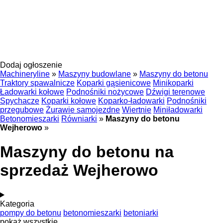
Dodaj ogłoszenie
Machineryline
»
Maszyny budowlane
»
Maszyny do betonu
Traktory spawalnicze
Koparki gąsienicowe
Minikoparki
Ładowarki kołowe
Podnośniki nożycowe
Dźwigi terenowe
Spychacze
Koparki kołowe
Koparko-ładowarki
Podnośniki
przegubowe
Żurawie samojezdne
Wiertnie
Miniładowarki
Betonomieszarki
Równiarki
»
Maszyny do betonu
Wejherowo
»
Maszyny do betonu na
sprzedaż Wejherowo
Kategoria
pompy do betonu
betonomieszarki
betoniarki
pokaż wszystkie