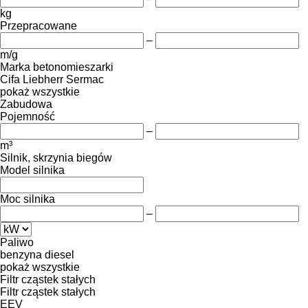
kg
Przepracowane
–
m/g
Marka betonomieszarki
Cifa
Liebherr
Sermac
pokaż wszystkie
Zabudowa
Pojemność
–
m³
Silnik, skrzynia biegów
Model silnika
Moc silnika
–
Paliwo
benzyna
diesel
pokaż wszystkie
Filtr cząstek stałych
Filtr cząstek stałych
EEV