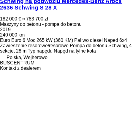
Schwing na podwoziu Mercedes-Benz Arocs
2636 Schwing S 28 X
182 000 €
≈ 783 700 zł
Maszyny do betonu - pompa do betonu
2019
240 000 km
Euro
Euro 6
Moc
265 kW (360 KM)
Paliwo
diesel
Napęd
6x4
Zawieszenie
resorowe/resorowe
Pompa do betonu
Schwing, 4
sekcje, 28 m
Typ napędu
Napęd na tylne koła
Polska, Wejherowo
BUSCENTRUM
Kontakt z dealerem