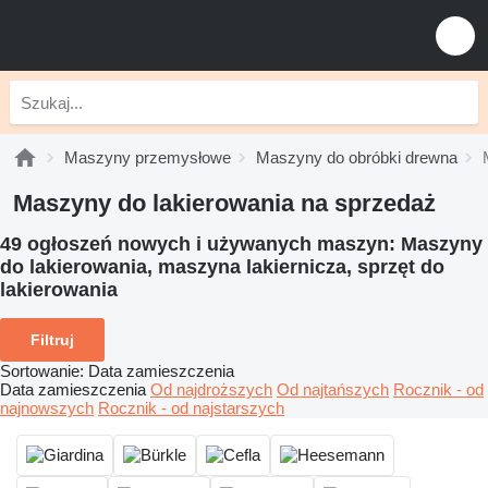
Maszyny przemysłowe
Maszyny do obróbki drewna
Maszyny do lakierowania na sprzedaż
49 ogłoszeń nowych i używanych maszyn:
Maszyny
do lakierowania, maszyna lakiernicza, sprzęt do
lakierowania
Filtruj
Sortowanie
:
Data zamieszczenia
Data zamieszczenia
Od najdroższych
Od najtańszych
Rocznik - od
najnowszych
Rocznik - od najstarszych