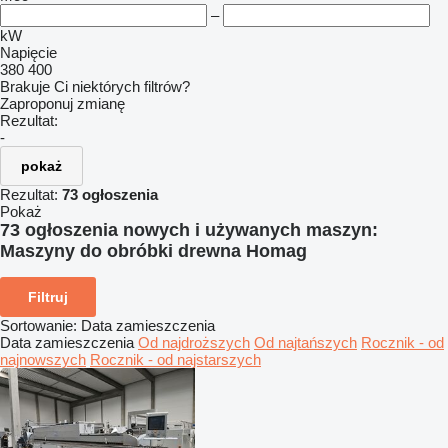
–
kW
Napięcie
380
400
Brakuje Ci niektórych filtrów?
Zaproponuj zmianę
Rezultat:
-
pokaż
Rezultat:
73 ogłoszenia
Pokaż
73 ogłoszenia nowych i używanych maszyn:
Maszyny do obróbki drewna Homag
Filtruj
Sortowanie
:
Data zamieszczenia
Data zamieszczenia
Od najdroższych
Od najtańszych
Rocznik - od
najnowszych
Rocznik - od najstarszych