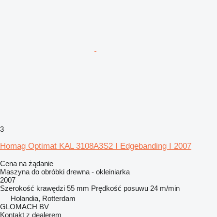
3
Homag Optimat KAL 3108A3S2 I Edgebanding I 2007
Cena na żądanie
Maszyna do obróbki drewna - okleiniarka
2007
Szerokość krawędzi
55 mm
Prędkość posuwu
24 m/min
Holandia, Rotterdam
GLOMACH BV
Kontakt z dealerem