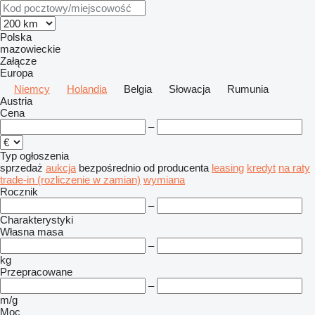
Polska
mazowieckie
Załącze
Europa
Niemcy
Holandia
Belgia
Słowacja
Rumunia
Austria
Cena
–
Typ ogłoszenia
sprzedaż
aukcja
bezpośrednio od producenta
leasing
kredyt
na raty
trade-in (rozliczenie w zamian)
wymiana
Rocznik
–
Charakterystyki
Własna masa
–
kg
Przepracowane
–
m/g
Moc