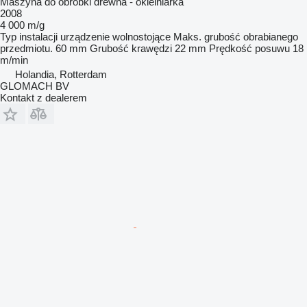
Maszyna do obróbki drewna - okleiniarka
2008
4 000 m/g
Typ instalacji
urządzenie wolnostojące
Maks. grubość obrabianego
przedmiotu.
60 mm
Grubość krawędzi
22 mm
Prędkość posuwu
18
m/min
Holandia, Rotterdam
GLOMACH BV
Kontakt z dealerem