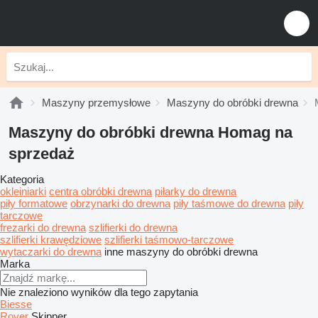
Maszyny przemysłowe
Maszyny do obróbki drewna
Maszyny do obróbki drewna Homag na
sprzedaż
Kategoria
okleiniarki
centra obróbki drewna
piłarky do drewna
piły formatowe
obrzynarki do drewna
piły taśmowe do drewna
piły
tarczowe
frezarki do drewna
szlifierki do drewna
szlifierki krawędziowe
szlifierki taśmowo-tarczowe
wytaczarki do drewna
inne maszyny do obróbki drewna
Marka
Nie znaleziono wyników dla tego zapytania
Biesse
Rover
Skipper