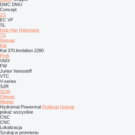
DMC
DMU
Concept
ZS
EC
VF
SL
Holz-Her
Holzmann
TS
Homag
Kal
Kal 370 Ambition 2280
Profi
VMX
FW
Junior
Variosteff
VTC
V-series
S2R
SCM
Olimpic
Weinig
Hydromat
Powermat
Profimat
Unimat
pokaż wszystkie
CNC
CNC
Lokalizacja
Szukaj w promieniu