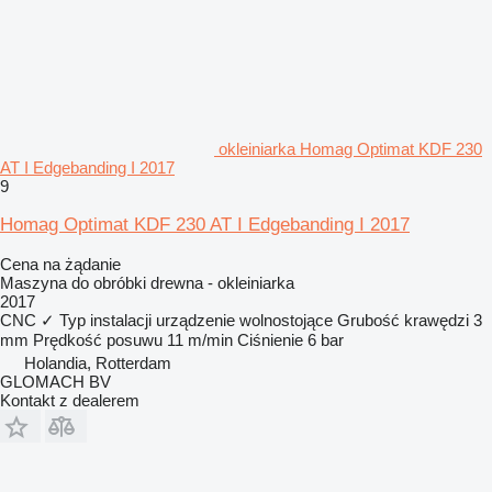
okleiniarka Homag Optimat KDF 230
AT I Edgebanding I 2017
9
Homag Optimat KDF 230 AT I Edgebanding I 2017
Cena na żądanie
Maszyna do obróbki drewna - okleiniarka
2017
CNC
✓
Typ instalacji
urządzenie wolnostojące
Grubość krawędzi
3
mm
Prędkość posuwu
11 m/min
Ciśnienie
6 bar
Holandia, Rotterdam
GLOMACH BV
Kontakt z dealerem