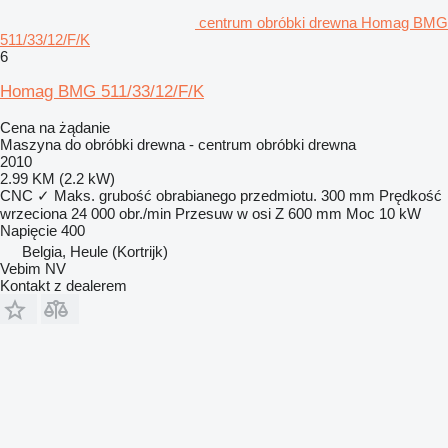
centrum obróbki drewna Homag BMG
511/33/12/F/K
6
Homag BMG 511/33/12/F/K
Cena na żądanie
Maszyna do obróbki drewna - centrum obróbki drewna
2010
2.99 KM (2.2 kW)
CNC
✓
Maks. grubość obrabianego przedmiotu.
300 mm
Prędkość
wrzeciona
24 000 obr./min
Przesuw w osi Z
600 mm
Moc
10 kW
Napięcie
400
Belgia, Heule (Kortrijk)
Vebim NV
Kontakt z dealerem