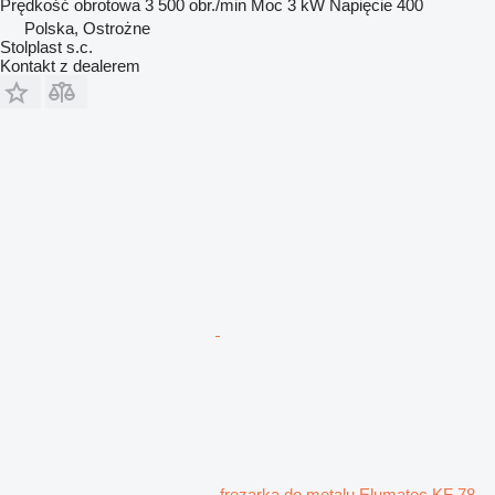
Prędkość obrotowa
3 500 obr./min
Moc
3 kW
Napięcie
400
Polska, Ostrożne
Stolplast s.c.
Kontakt z dealerem
frezarka do metalu Elumatec KF 78