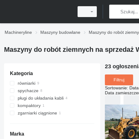
Machineryline
Maszyny budowlane
Maszyny do robót ziemn
Maszyny do robót ziemnych na sprzedaż
23 ogłoszen
Kategoria
Filtruj
równiarki
Sortowanie
:
Data
spychacze
Data zamieszcze
pługi do układania kabli
kompaktory
zgarniarki ciągnione
Marka