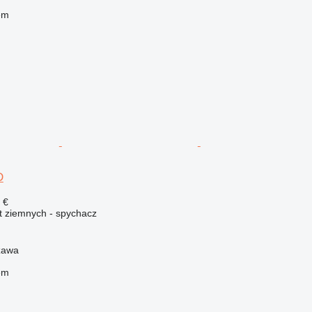
em
D
 €
t ziemnych - spychacz
zawa
em