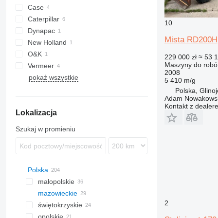
Case
Caterpillar
836 C
10
Dynapac
D series
TD
Mista RD200H
New Holland
LP
BG
O&K
229 000 zł
≈ 53 
Maszyny do robót
Vermeer
F-series
2008
pokaż wszystkie
GR
5 410 m/g
Polska, Glino
Adam Nowakowski
Kontakt z dealer
Lokalizacja
Szukaj w promieniu
Polska
małopolskie
mazowieckie
Kraków
2
świętokrzyskie
Bolechowice
Warszawa
opolskie
Nowy Sącz
Wyszków
Kielce