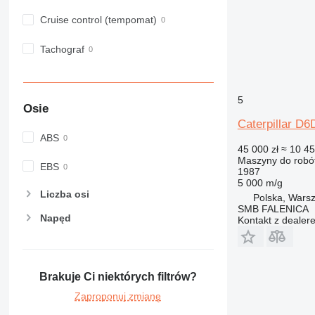
Cruise control (tempomat)
Tachograf
5
Osie
Caterpillar D6
ABS
45 000 zł
≈ 10 45
Maszyny do robó
EBS
1987
5 000 m/g
Liczba osi
Polska, Wars
SMB FALENICA
Napęd
Kontakt z dealer
Brakuje Ci niektórych filtrów?
Zaproponuj zmianę