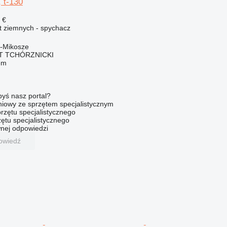
, t-130
 €
t ziemnych - spychacz
y-Mikosze
T TCHÓRZNICKI
em
byś nasz portal?
niowy ze sprzętem specjalistycznym
rzętu specjalistycznego
ętu specjalistycznego
nej odpowiedzi
owiedź