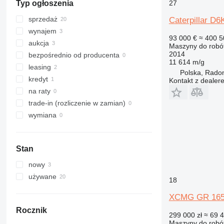
27
Typ ogłoszenia
sprzedaż
Caterpillar D6
wynajem
93 000 €
≈ 400 5
aukcja
Maszyny do robó
2014
bezpośrednio od producenta
11 614 m/g
leasing
Polska, Rad
kredyt
Kontakt z dealer
na raty
trade-in (rozliczenie w zamian)
wymiana
Stan
nowy
używane
18
XCMG GR 16
Rocznik
299 000 zł
≈ 69 
Maszyny do robót