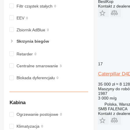
BestKop
Filtr cząstek stałych
Kontakt z dealer
EEV
Zbiornik AdBlue
Skrzynia biegów
Retarder
17
Centralne smarowanie
Caterpillar D4
Blokada dyferencjału
35 000 zł
≈ 8 128
Maszyny do robó
1987
3 000 m/g
Kabina
Polska, Wars
SMB FALENICA
Kontakt z dealer
Ogrzewanie postojowe
Klimatyzacja