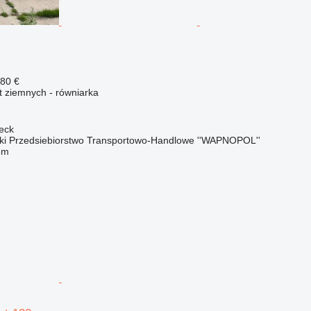
180 €
 ziemnych - równiarka
jeck
 Przedsiebiorstwo Transportowo-Handlowe ''WAPNOPOL''
em