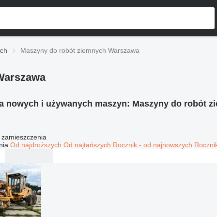
ych
Maszyny do robót ziemnych Warszawa
 Warszawa
ia nowych i używanych maszyn:
Maszyny do robót 
 zamieszczenia
nia
Od najdroższych
Od najtańszych
Rocznik - od najnowszych
Rocznik