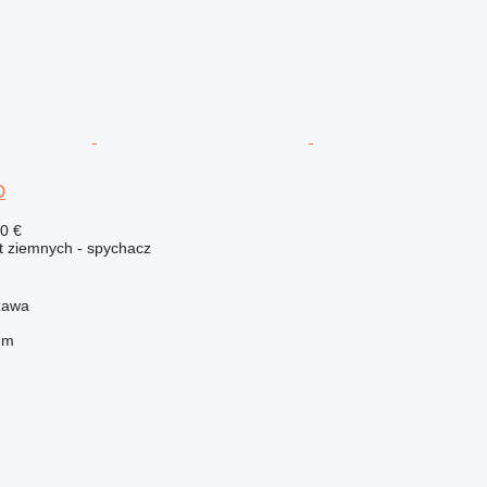
D
0 €
t ziemnych - spychacz
zawa
em