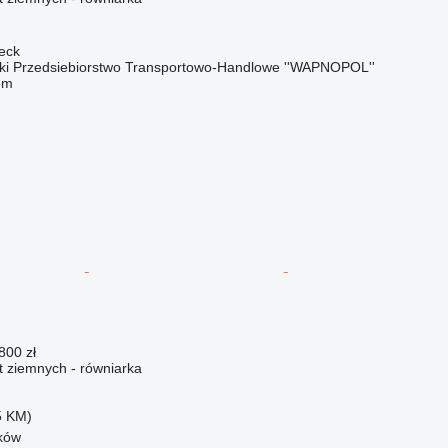
jeck
 Przedsiebiorstwo Transportowo-Handlowe ''WAPNOPOL''
em
800 zł
 ziemnych - równiarka
5 KM)
ków