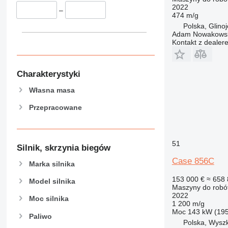
2022
–
474 m/g
Polska, Glino
Adam Nowakowski
Kontakt z dealer
Charakterystyki
Własna masa
Przepracowane
51
Silnik, skrzynia biegów
Case 856C
Marka silnika
153 000 €
≈ 658 
Model silnika
Maszyny do robót
2022
Moc silnika
1 200 m/g
Moc
143 kW (19
Paliwo
Polska, Wysz