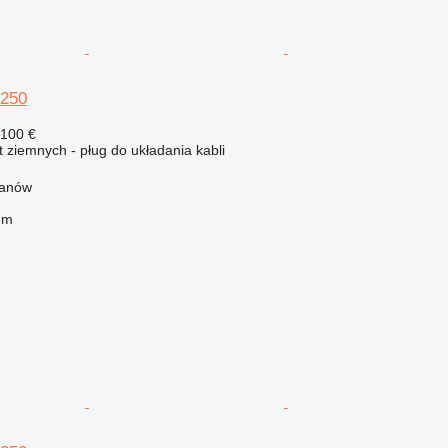
250
 100 €
 ziemnych - pług do układania kabli
hanów
em