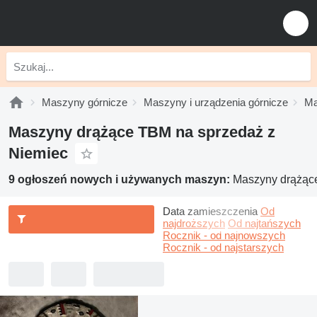
Maszyny górnicze
Maszyny i urządzenia górnicze
Ma
Maszyny drążące TBM na sprzedaż z
Niemiec
9 ogłoszeń nowych i używanych maszyn:
Maszyny drążąc
Data zamieszczenia
Od
najdroższych
Od najtańszych
Rocznik - od najnowszych
Rocznik - od najstarszych