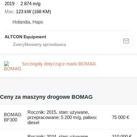
2019
2 874 m/g
Moc
123 kW (168 KM)
Holandia, Haps
ALTCON Equipment
Szczegóły dotyczące marki BOMAG
Ceny za maszyny drogowe BOMAG
Rocznik: 2015, stan: używane,
BOMAG
przepracowane: 5 200 m/g, paliwo:
75 000 €
BF300
diesel
Rocznik: 2024, stan: używane,
310 000 €