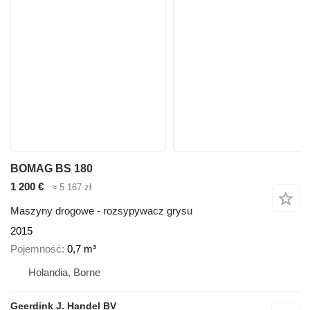
BOMAG BS 180
1 200 €
≈ 5 167 zł
Maszyny drogowe - rozsypywacz grysu
2015
Pojemność
0,7 m³
Holandia, Borne
Geerdink J. Handel BV