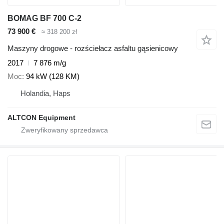
BOMAG BF 700 C-2
73 900 €
≈ 318 200 zł
Maszyny drogowe - rozściełacz asfaltu gąsienicowy
2017
7 876 m/g
Moc
94 kW (128 KM)
Holandia, Haps
ALTCON Equipment