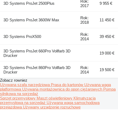
Rok:
3D Systems ProJet 2500Plus
9 955 €
2017
Rok:
3D Systems ProJet 3600W Max
11 450 €
2018
Rok:
3D Systems ProX500
39 450 €
2014
3D Systems ProJet 660Pro Vollfarb 3D
19 000 €
Drucker
3D Systems ProJet 860Pro Vollfarb 3D
Rok:
19 500 €
Drucker
2014
Zobacz rowniez
Używana szafa narzędziowa
Prasa do kartonów
Używana waga
platformowa
Używana montażownica do opon ciężarowych
Pompa
silnikowa na sprzedaż
Sprzęt przemysłowy
Maszt oświetleniowy
Klimatyzacja
przemysłowa na sprzedaż
Używana waga samochodowa
przejazdowa
Używany urządzenie rozruchowe