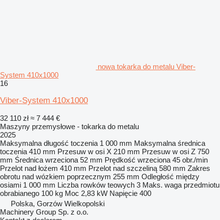
nowa tokarka do metalu Viber-
System 410x1000
16
Viber-System 410x1000
32 110 zł
≈ 7 444 €
Maszyny przemysłowe - tokarka do metalu
2025
Maksymalna długość toczenia
1 000 mm
Maksymalna średnica
toczenia
410 mm
Przesuw w osi X
210 mm
Przesuw w osi Z
750
mm
Średnica wrzeciona
52 mm
Prędkość wrzeciona
45 obr./min
Przelot nad łożem
410 mm
Przelot nad szczeliną
580 mm
Zakres
obrotu nad wózkiem poprzecznym
255 mm
Odległość między
osiami
1 000 mm
Liczba rowków teowych
3
Maks. waga przedmiotu
obrabianego
100 kg
Moc
2,83 kW
Napięcie
400
Polska, Gorzów Wielkopolski
Machinery Group Sp. z o.o.