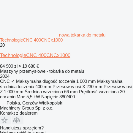
nowa tokarka do metalu
TechnologieCNC 400CNCx1000
20
TechnologieCNC 400CNCx1000
84 900 zł
≈ 19 680 €
Maszyny przemysłowe - tokarka do metalu
2024
CNC
✓
Maksymalna długość toczenia
1 000 mm
Maksymalna
średnica toczenia
400 mm
Przesuw w osi X
230 mm
Przesuw w osi
Z
1 000 mm
Średnica wrzeciona
66 mm
Prędkość wrzeciona
30
obr./min
Moc
5,5 kW
Napięcie
380/400
Polska, Gorzów Wielkopolski
Machinery Group Sp. z o.o.
Kontakt z dealerem
Handlujesz sprzętem?
Możesz robić to z nami!