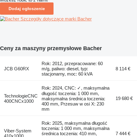
Dodaj ogłoszenie
Szczegóły dotyczące marki Bacher
Ceny za maszyny przemysłowe Bacher
Rok: 2012, przepracowane: 60
JCB G60RX
m/g, paliwo: diesel, typ:
8 114 €
stacjonarny, moc: 60 kVA
Rok: 2024, CNC: ✓, maksymalna
długość toczenia: 1 000 mm,
TechnologieCNC
19 680 €
maksymalna średnica toczenia:
400CNCx1000
400 mm, Przesuw w osi X: 230
mm
Rok: 2025, maksymalna długość
toczenia: 1 000 mm, maksymalna
Viber-System
średnica toczenia: 410 mm,
7 444 €
410x1000