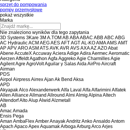
sprzęt do pompowania
pompy przemysłowe
pokaż wszystkie
Marka
Nie znaleziono wyników dla tego zapytania
3D Systems
3Kare
3M
A.TOM
AB
ABA
ABAC
ABB
ABC
ABG
AC Hydraulic
ACM
AEG
AES
AFT
AGT
AL-KO
AMA
AMS
AMT
AP
APV
ARO
ASM
ATS
AVK
AVR
AVS
AXA
AZ
AZO
Abat
Abene
AccuteX
Accuway
Aciera
Adige
Adira
Aermec
Aeromatic
Aerzen
Affeldt
Agathon
Agfa
Aggreko
Agie Charmilles
Agie
Agilent
Agre
AgroVolt
Aguilar y Salas
Aida
AirPro
Aircraft
Airman
PDS
Airpol
Airpress
Airrex
Ajan
Ak Bend
Aksa
APD
Akyapak
Alco
Alexanderwerk
Alfa Laval
Alfa
Alfarimini
Alfatek
Allen
Alliance
Allmand
Allround
Almi
Almig
Alpina
Altech
Altendorf
Alto
Alup
Alwid
Alzmetall
AB
Amac
Amada
Ensis
Pega
Aman
AmbaFlex
Amber
Anayak
Andritz
Anko
Ansaldo
Antom
Apach
Apaco
Apex
Aquamak
Arboga
Arburg
Arco
Arjes