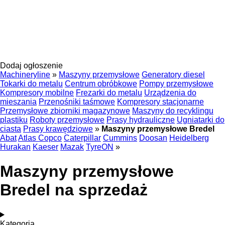
Dodaj ogłoszenie
Machineryline
»
Maszyny przemysłowe
Generatory diesel
Tokarki do metalu
Centrum obróbkowe
Pompy przemysłowe
Kompresory mobilne
Frezarki do metalu
Urządzenia do
mieszania
Przenośniki taśmowe
Kompresory stacjonarne
Przemysłowe zbiorniki magazynowe
Maszyny do recyklingu
plastiku
Roboty przemysłowe
Prasy hydrauliczne
Ugniatarki do
ciasta
Prasy krawędziowe
»
Maszyny przemysłowe Bredel
Abat
Atlas Copco
Caterpillar
Cummins
Doosan
Heidelberg
Hurakan
Kaeser
Mazak
TyreON
»
Maszyny przemysłowe
Bredel na sprzedaż
Kategoria