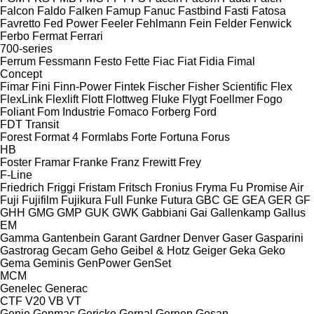
Falcon
Faldo
Falken
Famup
Fanuc
Fastbind
Fasti
Fatosa
Favretto
Fed Power
Feeler
Fehlmann
Fein
Felder
Fenwick
Ferbo
Fermat
Ferrari
700-series
Ferrum
Fessmann
Festo
Fette
Fiac
Fiat
Fidia
Fimal
Concept
Fimar
Fini
Finn-Power
Fintek
Fischer
Fisher Scientific
Flex
FlexLink
Flexlift
Flott
Flottweg
Fluke
Flygt
Foellmer
Fogo
Foliant
Fom Industrie
Fomaco
Forberg
Ford
FDT
Transit
Forest
Format 4
Formlabs
Forte
Fortuna
Forus
HB
Foster
Framar
Franke
Franz
Frewitt
Frey
F-Line
Friedrich
Friggi
Fristam
Fritsch
Fronius
Fryma
Fu Promise Air
Fuji
Fujifilm
Fujikura
Full
Funke
Futura
GBC
GE
GEA
GER
GF
GHH
GMG
GMP
GUK
GWK
Gabbiani
Gai
Gallenkamp
Gallus
EM
Gamma
Gantenbein
Garant
Gardner Denver
Gaser
Gasparini
Gastrorag
Gecam
Geho
Geibel & Hotz
Geiger
Geka
Geko
Gema
Geminis
GenPower
GenSet
MCM
Genelec
Generac
CTF
V20
VB
VT
Genie
Genmac
Gericke
Gernal
Gernep
Gesan