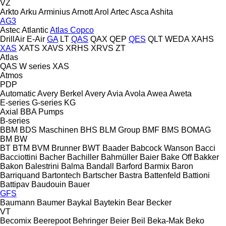
VZ
Arkto
Arku
Arminius
Arnott
Arol
Artec
Asca
Ashita
AG3
Astec
Atlantic
Atlas Copco
DrillAir
E-Air
GA
LT
QAS
QAX
QEP
QES
QLT
WEDA
XAHS
XAS
XATS
XAVS
XRHS
XRVS
ZT
Atlas
QAS
W series
XAS
Atmos
PDP
Automatic
Avery Berkel
Avery
Avia
Avola
Awea
Aweta
E-series
G-series
KG
Axial
BBA Pumps
B-series
BBM
BDS Maschinen
BHS
BLM Group
BMF
BMS
BOMAG
BM
BW
BT
BTM
BVM Brunner
BWT
Baader
Babcock Wanson
Bacci
Bacciottini
Bacher
Bachiller
Bahmüller
Baier
Bake Off
Bakker
Bakon
Balestrini
Balma
Bandall
Barford
Barmix
Baron
Barriquand
Bartontech
Bartscher
Bastra
Battenfeld
Battioni
Battipav
Baudouin
Bauer
GFS
Baumann
Baumer
Baykal
Baytekin
Bear
Becker
VT
Becomix
Beerepoot
Behringer
Beier
Beil
Beka-Mak
Beko