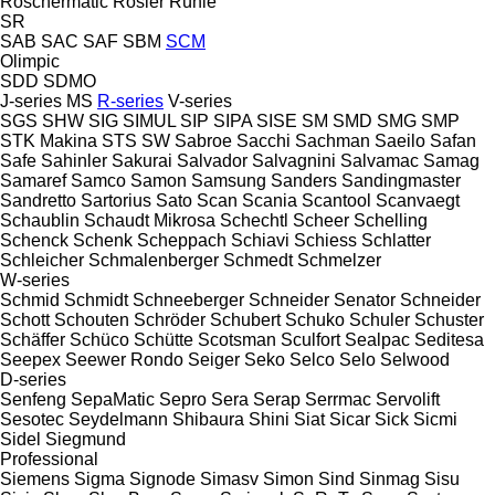
Röschermatic
Rösler
Rühle
SR
SAB
SAC
SAF
SBM
SCM
Olimpic
SDD
SDMO
J-series
MS
R-series
V-series
SGS
SHW
SIG
SIMUL
SIP
SIPA
SISE
SM
SMD
SMG
SMP
STK Makina
STS
SW
Sabroe
Sacchi
Sachman
Saeilo
Safan
Safe
Sahinler
Sakurai
Salvador
Salvagnini
Salvamac
Samag
Samaref
Samco
Samon
Samsung
Sanders
Sandingmaster
Sandretto
Sartorius
Sato
Scan
Scania
Scantool
Scanvaegt
Schaublin
Schaudt Mikrosa
Schechtl
Scheer
Schelling
Schenck
Schenk
Scheppach
Schiavi
Schiess
Schlatter
Schleicher
Schmalenberger
Schmedt
Schmelzer
W-series
Schmid
Schmidt
Schneeberger
Schneider Senator
Schneider
Schott
Schouten
Schröder
Schubert
Schuko
Schuler
Schuster
Schäffer
Schüco
Schütte
Scotsman
Sculfort
Sealpac
Seditesa
Seepex
Seewer Rondo
Seiger
Seko
Selco
Selo
Selwood
D-series
Senfeng
SepaMatic
Sepro
Sera
Serap
Serrmac
Servolift
Sesotec
Seydelmann
Shibaura
Shini
Siat
Sicar
Sick
Sicmi
Sidel
Siegmund
Professional
Siemens
Sigma
Signode
Simasv
Simon
Sind
Sinmag
Sisu