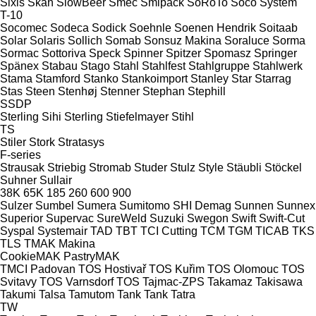
Sixis
Skan
SlowBeer
Smec
Smipack
SoRoTo
Soco System
T-10
Socomec
Sodeca
Sodick
Soehnle
Soenen Hendrik
Soitaab
Solar
Solaris
Sollich
Somab
Sonsuz Makina
Soraluce
Sorma
Sormac
Sottoriva
Speck
Spinner
Spitzer
Spomasz
Springer
Spänex
Stabau
Stago
Stahl
Stahlfest
Stahlgruppe
Stahlwerk
Stama
Stamford
Stanko
Stankoimport
Stanley
Star
Starrag
Stas
Steen
Stenhøj
Stenner
Stephan
Stephill
SSDP
Sterling Sihi
Sterling
Stiefelmayer
Stihl
TS
Stiler
Stork
Stratasys
F-series
Strausak
Striebig
Stromab
Studer
Stulz
Style
Stäubli
Stöckel
Suhner
Sullair
38K
65K
185
260
600
900
Sulzer
Sumbel
Sumera
Sumitomo SHI Demag
Sunnen
Sunnex
Superior
Supervac
SureWeld
Suzuki
Swegon
Swift
Swift-Cut
Syspal
Systemair
TAD
TBT
TCI Cutting
TCM
TGM
TICAB
TKS
TLS
TMAK Makina
CookieMAK
PastryMAK
TMCI Padovan
TOS Hostivař
TOS Kuřim
TOS Olomouc
TOS
Svitavy
TOS Varnsdorf
TOS
Tajmac-ZPS
Takamaz
Takisawa
Takumi
Talsa
Tamutom
Tank
Tank
Tatra
TW