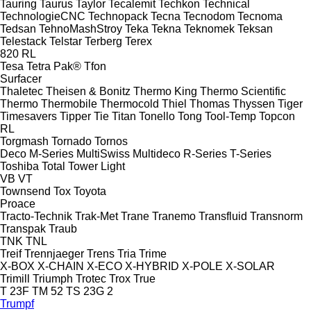
Tauring
Taurus
Taylor
Tecalemit
Techkon
Technical
TechnologieCNC
Technopack
Tecna
Tecnodom
Tecnoma
Tedsan
TehnoMashStroy
Teka
Tekna
Teknomek
Teksan
Telestack
Telstar
Terberg
Terex
820
RL
Tesa
Tetra Pak®
Tfon
Surfacer
Thaletec
Theisen & Bonitz
Thermo King
Thermo Scientific
Thermo
Thermobile
Thermocold
Thiel
Thomas
Thyssen
Tiger
Timesavers
Tipper Tie
Titan
Tonello
Tong
Tool-Temp
Topcon
RL
Torgmash
Tornado
Tornos
Deco
M-Series
MultiSwiss
Multideco
R-Series
T-Series
Toshiba
Total
Tower Light
VB
VT
Townsend
Tox
Toyota
Proace
Tracto-Technik
Trak-Met
Trane
Tranemo
Transfluid
Transnorm
Transpak
Traub
TNK
TNL
Treif
Trennjaeger
Trens
Tria
Trime
X-BOX
X-CHAIN
X-ECO
X-HYBRID
X-POLE
X-SOLAR
Trimill
Triumph
Trotec
Trox
True
T 23F
TM 52
TS 23G 2
Trumpf