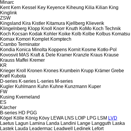
Minarc
Kent
Kern
Kessel
Key
Keyence
Kiheung
Kilia
Kilian
King
Kinglink
ZSW
Kingsland
Kira
Kistler
Kitamura
Kjellberg
Klieverik
Klingelnberg
Klopp
Knoll
Knorr
Knuth
KoMo
Koch Technik
Koch
Kocsan
Kodak
Kohler
Koike
Kolb
Kolbe
Kolbus
Komatsu
Komax
Komori
Komplet
Komptech
Crambo
Terminator
Kondia
Konica Minolta
Koppens
Kornit
Kosme
Kotło-Pol
Kovosvit MAS
Kraft & Dele
Kramer
Kranzle
Kraus
Krause
Krauss Maffei
Kremer
KR
Krieger
Kroll
Kronen
Krones
Krumbein
Krupp
Krämer Grebe
Krøll
Kubota
D-series
K-series
L-series
M-series
Kugler
Kuhlmann
Kuhn
Kuhne
Kunzmann
Kuper
FW
Kusing
Kverneland
ES
Kärcher
B-series
HD
PGG
Kögel
Kölle
König
Kövy
LEWA
LNS
LOIP
LPG
LSM
LVD
Laetus
Lagun
Lamina
Landa
Landini
Lange
Langguth
Laska
Lastek
Lauda
Leadermac
Leadwell
Ledinek
Lefort