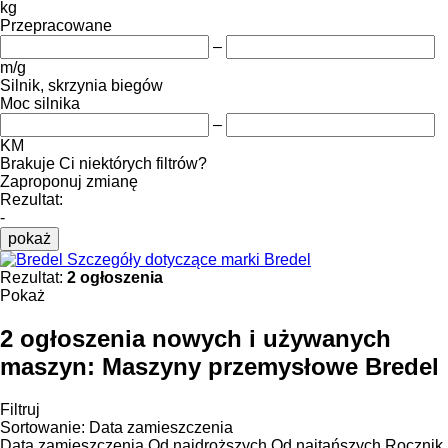
kg
Przepracowane
–
m/g
Silnik, skrzynia biegów
Moc silnika
–
KM
Brakuje Ci niektórych filtrów?
Zaproponuj zmianę
Rezultat:
-
pokaż
Szczegóły dotyczące marki Bredel
Rezultat:
2 ogłoszenia
Pokaż
2 ogłoszenia nowych i używanych
maszyn:
Maszyny przemysłowe Bredel
Filtruj
Sortowanie
:
Data zamieszczenia
Data zamieszczenia
Od najdroższych
Od najtańszych
Rocznik