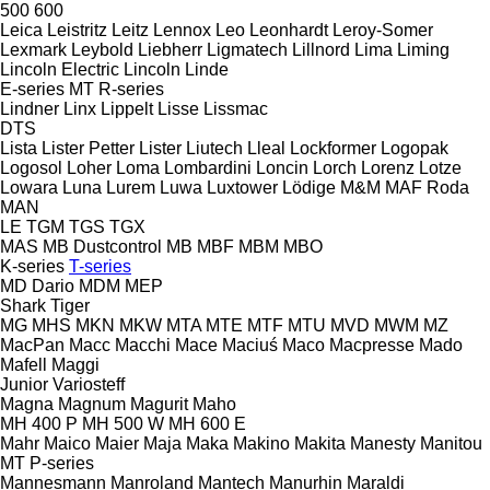
500
600
Leica
Leistritz
Leitz
Lennox
Leo
Leonhardt
Leroy-Somer
Lexmark
Leybold
Liebherr
Ligmatech
Lillnord
Lima
Liming
Lincoln Electric
Lincoln
Linde
E-series
MT
R-series
Lindner
Linx
Lippelt
Lisse
Lissmac
DTS
Lista
Lister Petter
Lister
Liutech
Lleal
Lockformer
Logopak
Logosol
Loher
Loma
Lombardini
Loncin
Lorch
Lorenz
Lotze
Lowara
Luna
Lurem
Luwa
Luxtower
Lödige
M&M
MAF Roda
MAN
LE
TGM
TGS
TGX
MAS
MB Dustcontrol
MB
MBF
MBM
MBO
K-series
T-series
MD Dario
MDM
MEP
Shark
Tiger
MG
MHS
MKN
MKW
MTA
MTE
MTF
MTU
MVD
MWM
MZ
MacPan
Macc
Macchi
Mace
Maciuś
Maco
Macpresse
Mado
Mafell
Maggi
Junior
Variosteff
Magna
Magnum
Magurit
Maho
MH 400 P
MH 500 W
MH 600 E
Mahr
Maico
Maier
Maja
Maka
Makino
Makita
Manesty
Manitou
MT
P-series
Mannesmann
Manroland
Mantech
Manurhin
Maraldi