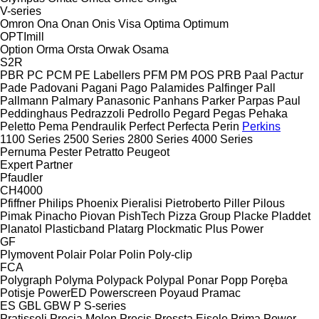
V-series
Omron
Ona
Onan
Onis Visa
Optima
Optimum
OPTImill
Option
Orma
Orsta
Orwak
Osama
S2R
PBR
PC
PCM
PE Labellers
PFM
PM
POS
PRB
Paal
Pactur
Pade
Padovani
Pagani
Pago
Palamides
Palfinger
Pall
Pallmann
Palmary
Panasonic
Panhans
Parker
Parpas
Paul
Peddinghaus
Pedrazzoli
Pedrollo
Pegard
Pegas
Pehaka
Peletto
Pema
Pendraulik
Perfect
Perfecta
Perin
Perkins
1100 Series
2500 Series
2800 Series
4000 Series
Pernuma
Pester
Petratto
Peugeot
Expert
Partner
Pfaudler
CH4000
Pfiffner
Philips
Phoenix
Pieralisi
Pietroberto
Piller
Pilous
Pimak
Pinacho
Piovan
PishTech
Pizza Group
Placke
Pladdet
Planatol
Plasticband
Platarg
Plockmatic
Plus Power
GF
Plymovent
Polair
Polar
Polin
Poly-clip
FCA
Polygraph
Polyma
Polypack
Polypal
Ponar
Popp
Poręba
Potisje
PowerED
Powerscreen
Poyaud
Pramac
ES
GBL
GBW
P
S-series
Pratissoli
Precia Molen
Precis
Pressta Eisele
Prima Power