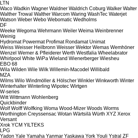
LTN
Waco
Wadkin
Wagner
Waldner
Waldrich Coburg
Walker
Walter
Walther Trowal
Walther
Warcom
Waring
WashTec
Waterjet
Watson
Weber
Webo
Webomatic
Wedholms
DF
Weeke
Wegoma
Wehrmann
Weiler
Weima
Weinbrenner
Weinig
Hydromat
Powermat
Profimat
Rondamat
Unimat
Weiss
Weisser Heilbronn
Weisser
Wektor
Wemas
Wemhöner
Wenzel
Werner & Pfleiderer
Werth
Westfalia
Wheelabrator
Whirlpool
White
WiPa
Wieland
Wienerberger
Wiesheu
EBO 68
Wila
Wilden
Wile
Wilk
Willemin-Macodel
Willibald
MZA
Wilms
Wilo
Windmöller & Hölscher
Winkler
Winkworth
Winter
Winterhalter
Winterling
Wipotec
Wirtgen
W-series
Witt
Wittmann
Wohlenberg
Quickbinder
Wolf
Wolff
Wolfking
Woma
Wood-Mizer
Woods
Worms
Worthington Creyssensac
Wotan
Wärtsilä
Würth
XYZ
Xerox
Versant
Xrok
YCM
YILTEKS
LPG
Yadon
Yale
Yamaha
Yanmar
Yaskawa
York
Youli
Ystral
ZF