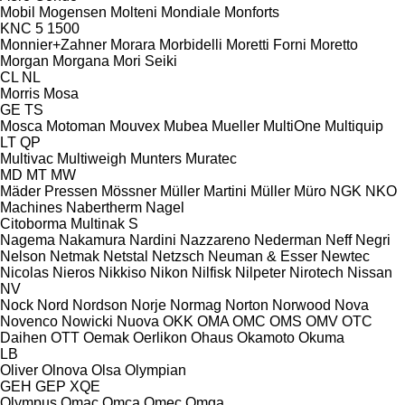
Mobil
Mogensen
Molteni
Mondiale
Monforts
KNC 5 1500
Monnier+Zahner
Morara
Morbidelli
Moretti Forni
Moretto
Morgan
Morgana
Mori Seiki
CL
NL
Morris
Mosa
GE
TS
Mosca
Motoman
Mouvex
Mubea
Mueller
MultiOne
Multiquip
LT
QP
Multivac
Multiweigh
Munters
Muratec
MD
MT
MW
Mäder Pressen
Mössner
Müller Martini
Müller
Müro
NGK
NKO
Machines
Nabertherm
Nagel
Citoborma
Multinak S
Nagema
Nakamura
Nardini
Nazzareno
Nederman
Neff
Negri
Nelson
Netmak
Netstal
Netzsch
Neuman & Esser
Newtec
Nicolas
Nieros
Nikkiso
Nikon
Nilfisk
Nilpeter
Nirotech
Nissan
NV
Nock
Nord
Nordson
Norje
Normag
Norton
Norwood
Nova
Novenco
Nowicki
Nuova
OKK
OMA
OMC
OMS
OMV
OTC
Daihen
OTT
Oemak
Oerlikon
Ohaus
Okamoto
Okuma
LB
Oliver
Olnova
Olsa
Olympian
GEH
GEP
XQE
Olympus
Omac
Omca
Omec
Omga