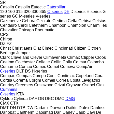
SR
Casolin
Castolin Eutectic
Caterpillar
120
160
315
320
330
365
C-series
DE
D series
E-series
G-
series
GC
M-series
V-series
Cazeneuve
Cebora
Ceccato
Cedima
Cefla
Cehisa
Celsius
Centauro
Cerdi
Cetetherm
Chambon
Champion
Charmilles
Chevalier
Chicago Pneumatic
CPS
Chiron
DZ
FZ
Christ
Christiaens
Ciat
Cimec
Cincinnati
Citizen
Citroen
Berlingo
Jumper
Clark
Cleveland
Clever
Climaveneta
Climax
Clipper
Cloos
Coelmo
Colchester
Collette
Collin
Colly
Colmar
Colombo
Comarme
Comau
Comec
Comet
Comeva
CompAir
C-series
DLT
DS
H-series
Compac
Compas
Compo
Conti
Contimac
Copeland
Coral
Cordia
Corema
Corghi
Cornell
Correa
Costa Levigatrici
Courtoy
Creemers
Crisswood
Crizaf
Cryovac
Csepel
Ctek
Cummins
C-series
KTA
Cyklop
Cylinda
DAF
DB
DEC
DMC
DMG
CMX
CTX
DMT
DN
DTB
DW
Dadaux
Daewoo
Daikin
Dalex
Danfoss
Danobat
Dantherm
Daosmaq
Dari
Darley
Daub
Davi
De