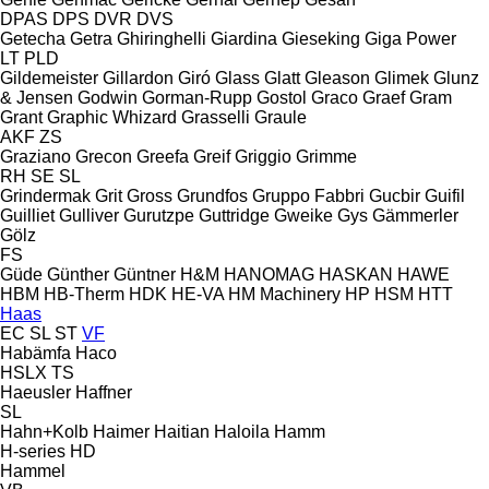
DPAS
DPS
DVR
DVS
Getecha
Getra
Ghiringhelli
Giardina
Gieseking
Giga Power
LT
PLD
Gildemeister
Gillardon
Giró
Glass
Glatt
Gleason
Glimek
Glunz
& Jensen
Godwin
Gorman-Rupp
Gostol
Graco
Graef
Gram
Grant
Graphic Whizard
Grasselli
Graule
AKF
ZS
Graziano
Grecon
Greefa
Greif
Griggio
Grimme
RH
SE
SL
Grindermak
Grit
Gross
Grundfos
Gruppo Fabbri
Gucbir
Guifil
Guilliet
Gulliver
Gurutzpe
Guttridge
Gweike
Gys
Gämmerler
Gölz
FS
Güde
Günther
Güntner
H&M
HANOMAG
HASKAN
HAWE
HBM
HB‑Therm
HDK
HE-VA
HM Machinery
HP
HSM
HTT
Haas
EC
SL
ST
VF
Habämfa
Haco
HSLX
TS
Haeusler
Haffner
SL
Hahn+Kolb
Haimer
Haitian
Haloila
Hamm
H-series
HD
Hammel