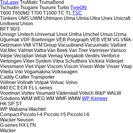
TruLaser
TruMatic
TrumaBend
Tschudin
Tsugami
Tsurumi
Turbo
TyreON
T600
T650M2
T700
T1000
TC
TL
TSC
Tünkers
UMS
UWM
Uhlmann
Ulma
Ulmia
Ultra
Unex
Unicraft
Uniforest
Union
BFT 90/3
Unisign
Unitech
Universal
Unox
Untha
Urschel
Ursus
Uzma
Uğurmak
VDF Boehringer
VEB Polygraph
VEB
VEM
VG
VMA-
Getzmann
VMI
VTM Group
Vacuubrand
Vacuumatic
Vaillant
Val.Mec
Valmet
Valtra
Van Beek
Van Trier
Varimixer
Varisco
Varpe
Vecoplan
Velati
Vemag
Venjakob
Verdés
Veriforce
Vertongen
Viber-System
Vibra Schultheis
Victoria
Videojet
Viessmann
Viet
Viper
Viscom
Viscon
Vision Wide
Visser
Vitap
Vitella
Vito
Vogamakina
Volkswagen
Caddy
Crafter
Transporter
Vollmer
Vollrath
Volpak
Volvac
Volvo
840
EC
ECR
FL
L-series
Voortman
Vortex
Voumard
Väderstad
Vötsch
W&P
WALW
Solutions
WAM
WEG
WM
WMF
WMW
WP Kemper
HK
SP
ST
WP
Wabama
Wachtel
Compact
Piccolo I-4
Piccolo I-5
Piccolo I-6
Wacker Neuson
G-series
HX
LTN
Wacker