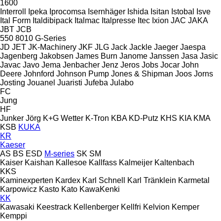
1600
Interroll
Ipeka
Iprocomsa
Isernhäger
Ishida
Isitan
Istobal
Isve
Ital Form
Italdibipack
Italmac
Italpresse
Itec
Ixion
JAC
JAKA
JBT
JCB
550
8010
G-Series
JD
JET
JK-Machinery
JKF
JLG
Jack
Jackle
Jaeger
Jaespa
Jagenberg
Jakobsen
James Burn
Janome
Janssen
Jasa
Jasic
Javac
Javo
Jema
Jenbacher
Jenz
Jeros
Jobs
Jocar
John
Deere
Johnford
Johnson Pump
Jones & Shipman
Joos
Jorns
Josting
Jouanel
Juaristi
Jufeba
Julabo
FC
Jung
HF
Junker
Jörg
K+G Wetter
K-Tron
KBA
KD-Putz
KHS
KIA
KMA
KSB
KUKA
KR
Kaeser
AS
BS
ESD
M-series
SK
SM
Kaiser
Kaishan
Kallesoe
Kallfass
Kalmeijer
Kaltenbach
KKS
Kaminexperten
Kardex
Karl Schnell
Karl Tränklein
Karmetal
Karpowicz
Kasto
Kato
KawaKenki
KK
Kawasaki
Keestrack
Kellenberger
Kellfri
Kelvion
Kemper
Kemppi