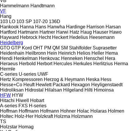
VB
Hammelmann
Handtmann
VF
Hang
103 LO
103 SP
107-20
136D
Hankook
Hanna
Hans
Hanwha
Hardinge
Harrison
Harsan
Hartford
Hartmann
Hartner
Harwi
Hatz
Haug
Hauser
Hawo
Hayward
Hebrock
Hecht
Heckert
Hedelius
Heesemann
Heidelberg
GTO
GTP
Kord
OHT
PM
QM
SM
Stahlfolder
Suprasetter
Heidenhain
Heilbronn
Hein
Heinrich
Helios
Heller
Hema
Hendi
Henkelman
Henkovac
Henneken
Henschel
Hera
Heraeus
Herbold
Herbort
Hercules
Herkules
Herlitzius
Herma
Hermle
C-series
U-series
UWF
Hertz Kompressoren
Herzog & Heymann
Heska
Hess
Hesse+Co
Heuft
Hewlett Packard
Hexagon
Heyligenstaedt
Hidroliksan
Hidrostal
Hilalsan
Hilgeland
Hilti
Himoinsa
HFW
HYW
Hitachi
Hiwell
Hobart
A-series
FXS
H-series
Hoffman
Hoffmann
Hofmann
Hohner
Holac
Holaras
Holmen
Holtec
Holz-Her
Holzkraft
Holzma
Holzmann
TS
Holzstar
Homag