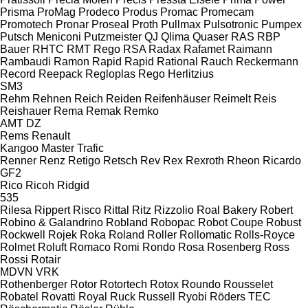
Prisma
ProMag
Prodeco
Produs
Promac
Promecam
Promotech
Pronar
Proseal
Proth
Pullmax
Pulsotronic
Pumpex
Putsch Meniconi
Putzmeister
QJ
Qlima
Quaser
RAS
RBP
Bauer
RHTC
RMT Rego
RSA
Radax
Rafamet
Raimann
Rambaudi
Ramon
Rapid
Rapid
Rational
Rauch
Reckermann
Record
Reepack
Regloplas
Rego Herlitzius
SM3
Rehm
Rehnen
Reich
Reiden
Reifenhäuser
Reimelt
Reis
Reishauer
Rema
Remak
Remko
AMT
DZ
Rems
Renault
Kangoo
Master
Trafic
Renner
Renz
Retigo
Retsch
Rev
Rex
Rexroth
Rheon
Ricardo
GF2
Rico
Ricoh
Ridgid
535
Rilesa
Rippert
Risco
Rittal
Ritz
Rizzolio
Roal Bakery
Robert
Robino & Galandrino
Robland
Robopac
Robot Coupe
Robust
Rockwell
Rojek
Roka
Roland
Roller
Rollomatic
Rolls-Royce
Rolmet
Roluft
Romaco
Romi
Rondo
Rosa
Rosenberg
Ross
Rossi
Rotair
MDVN
VRK
Rothenberger
Rotor
Rotortech
Rotox
Roundo
Rousselet
Robatel
Rovatti
Royal
Ruck
Russell
Ryobi
Röders TEC