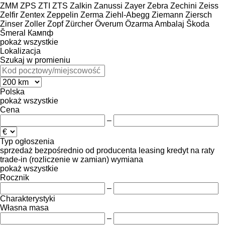
ZMM
ZPS
ZTI
ZTS
Zalkin
Zanussi
Zayer
Zebra
Zechini
Zeiss
Zelfir
Zentex
Zeppelin
Zerma
Ziehl-Abegg
Ziemann
Ziersch
Zinser
Zoller
Zopf
Zürcher
Överum
Özarma Ambalaj
Škoda
Šmeral
Кампф
pokaż wszystkie
Lokalizacja
Szukaj w promieniu
Polska
pokaż wszystkie
Cena
–
Typ ogłoszenia
sprzedaż
bezpośrednio od producenta
leasing
kredyt
na raty
trade-in (rozliczenie w zamian)
wymiana
pokaż wszystkie
Rocznik
–
Charakterystyki
Własna masa
–