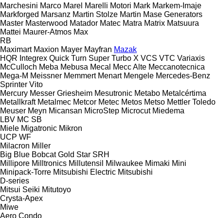
Marchesini
Marco
Marel
Marelli Motori
Mark
Markem-Imaje
Markforged
Marsanz
Martin Stolze
Martin
Mase Generators
Master
Masterwood
Matador
Matec
Matra
Matrix
Matsuura
Mattei
Maurer-Atmos
Max
RB
Maximart
Maxion
Mayer
Mayfran
Mazak
HQR
Integrex
Quick Turn
Super Turbo X
VCS
VTC
Variaxis
McCulloch
Meba
Mebusa
Mecal
Mecc Alte
Meccanotecnica
Mega-M
Meissner
Memmert
Menart
Mengele
Mercedes-Benz
Sprinter
Vito
Mercury
Messer Griesheim
Mesutronic
Metabo
Metalcértima
Metallkraft
Metalmec
Metcor
Metec
Metos
Metso
Mettler Toledo
Meuser
Meyn
Micansan
MicroStep
Microcut
Miedema
LBV
MC
SB
Miele
Migatronic
Mikron
UCP
WF
Milacron
Miller
Big Blue
Bobcat
Gold Star
SRH
Millipore
Milltronics
Millutensil
Milwaukee
Mimaki
Mini
Minipack-Torre
Mitsubishi Electric
Mitsubishi
D-series
Mitsui Seiki
Mitutoyo
Crysta-Apex
Miwe
Aero
Condo