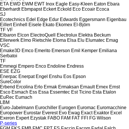
ETA
EWD
EWM
EWT Inox
Eagle
Easy-Kleen
Eaton
Ebara
Eberhardt
Ebmpapst
Eckert
Eckold
Eco
Ecoair
Ecoca
SJ
Ecotechnics
Edel
Edge
Edur
Edwards
Eggersmann
Eigenbau
Eillert
Einhell
Eisele
Ekato
Ekomex
El-Björn
TF
VF
Elbaron
Elcon
ElectroQuell
Electrolux
Elektra Beckum
Ellerwerk
Elmo Rietschle
Eloma
Elsa
Elu
Elumatec
Emag
VSC
Emake3D
Emco
Emerito
Emerson
Emil Kemper
Emiliana
Serbatoi
TF
Emmegi
Empero
Enco
Endoline
Endress
ESE
EZG
Enerpac
Enerpat
Engel
Enshu
Eos
Epson
SureColor
Erbend
Ercolina
Erlo
Ermak
Ermaksan
Ernault
Ernex
Ernst
Esco
Esmach
Ess
Essa
Essemtec
Est Ticino
Esta
Etalon
EuRec
Eumach
LBM
Euro-Jabelmann
Eurochiller
Eurogen
Euromac
Euromacchine
Europower
Eurostar
Everest
Evo
Ewag
Exact
Exaktor
Excel
Exeron
Expert
Ezystak
FABO
FAM
FAT
FFI
FG Wilson
P-series
FGM
FKS
FMB
FMC
FPT
FS
Faccin
Facom
Fadal
Falch