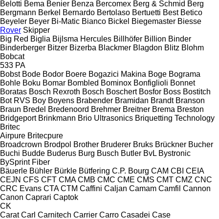
Belotti
Bema
Benier
Benza
Bercomex
Berg & Schmid
Berg
Bergmann
Berkel
Bernardo
Bertolaso
Bertuetti
Best
Betico
Beyeler
Beyer
Bi-Matic
Bianco
Bickel
Biegemaster
Biesse
Rover
Skipper
Big Red
Biglia
Bijlsma Hercules
Billhöfer
Billion
Binder
Binderberger
Bitzer
Bizerba
Blackmer
Blagdon
Blitz
Blohm
Bobcat
533
PA
Bobst
Bode
Bodor
Boere
Bogazici Makina
Boge
Bograma
Bohle
Boku
Bomar
Bombled
Bominox
Bonfiglioli
Bonnet
Boratas
Bosch Rexroth
Bosch
Boschert
Bosfor
Boss
Bostitch
Bot RVS
Boy
Boyens
Brabender
Bramidan
Brandt
Branson
Braun
Bredel
Bredenoord
Brehmer
Breitner
Brema
Breston
Bridgeport
Brinkmann
Brio Ultrasonics
Briquetting Technology
Britec
Airpure
Britecpure
Broadcrown
Brodpol
Brother
Bruderer
Bruks
Brückner
Bucher
Buchi
Budde
Buderus
Burg
Busch
Butler
BvL
Bystronic
BySprint Fiber
Bäuerle
Bühler
Bürkle
Bütfering
C.P. Bourg
CAM
CBI
CEIA
CEJN
CFS
CFT
CMA
CMB
CMC
CME
CMS
CMT
CMZ
CNC
CRC Evans
CTA
CTM
Caffini
Caljan
Camam
Camfil
Cannon
Canon
Caprari
Captok
CK
Carat
Carl
Carnitech
Carrier
Carro
Casadei
Case