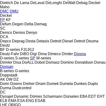
Dietrich
De Lama
DeLaval
DeLonghi
DeWalt
Debag
Deckel
Maho
DMC
DMU
Deckel
FP
KF
Defum
Degen
Delta
Demag
SC
Demco
Denios
Denyo
DCA
Depco
Deprag
Desta
Detasis
Detroit Diesel
Detroit
Deuma
Deutz
BF
D-series
F2L912
Deutz-Fahr
DiBO
Digi
Dima
Dimeco
Dimter
Diosna
D-series
S-series
SP
W-series
Dirinler
Disa
DoALL
Dobot
Domasz
Domino
Donaldson
Donau
Doosan
B-series
G-series
Doppstadt
AK
DW
DZ
Dorin
Downs
Dreher
Driam
Dumek
Dumeta
Dunkes
Duplo
Durma
Dustcontrol
DC
Dynajet
Dynamic
Dörries Scharmann
Dürselen
EBA
EDT
EHT
ELB
EMA
ESA ENG
ESAB
LHF
ORIGO