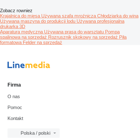
Zobacz rowniez
Krajalnica do mięsa
Używana szafa mroźnicza
Chłodziarka do wina
Używana maszyna do produkcji lodu
Używana profesjonalna
drukarka 3D
Aparatura medyczna
Używana prasa do warsztatu
Pompa
spalinowa na sprzedaż
Rozrusznik skokowy na sprzedaż
Piła
formatowa Felder na sprzedaż
Firma
O nas
Pomoc
Kontakt
Polska / polski