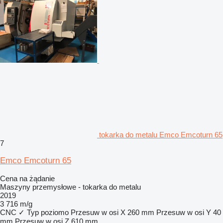
tokarka do metalu Emco Emcoturn 65
7
Emco Emcoturn 65
Cena na żądanie
Maszyny przemysłowe - tokarka do metalu
2019
3 716 m/g
CNC
✓
Typ
poziomo
Przesuw w osi X
260 mm
Przesuw w osi Y
40
mm
Przesuw w osi Z
610 mm