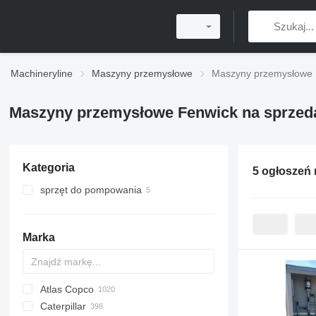
Machineryline
Maszyny przemysłowe
Maszyny przemysłowe 
Maszyny przemysłowe Fenwick na sprzed
Kategoria
5 ogłoszeń
sprzęt do pompowania
pompy chemiczne
Marka
Atlas Copco
PDS
APD
AB
Ensis
VZ
AG3
Caterpillar
Pega
DrillAir
QAS
PDP
E-series
B-series
BM
GFS
VT
Rover
533
Airpure
BySprint Fiber
CK
SR