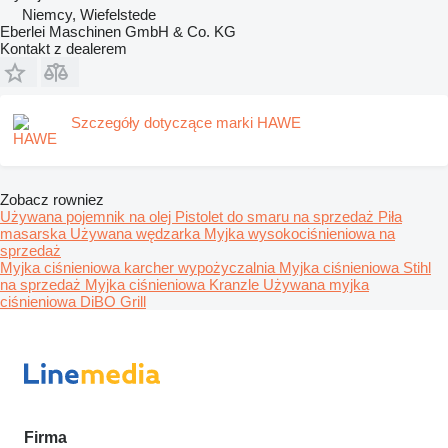
Niemcy, Wiefelstede
Eberlei Maschinen GmbH & Co. KG
Kontakt z dealerem
Szczegóły dotyczące marki HAWE
Zobacz rowniez
Używana pojemnik na olej
Pistolet do smaru na sprzedaż
Piła
masarska
Używana wędzarka
Myjka wysokociśnieniowa na
sprzedaż
Myjka ciśnieniowa karcher wypożyczalnia
Myjka ciśnieniowa Stihl
na sprzedaż
Myjka ciśnieniowa Kranzle
Używana myjka
ciśnieniowa DiBO
Grill
Firma