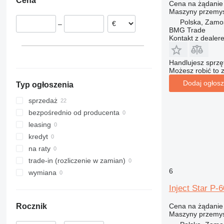
Cena
Holandia
Cena na żądanie
Maszyny przemys
Litwa
Polska, Zamo
–
BMG Trade
Kontakt z dealer
Handlujesz sprz
Możesz robić to 
Dodaj ogłosz
Typ ogłoszenia
sprzedaż
bezpośrednio od producenta
leasing
kredyt
na raty
trade-in (rozliczenie w zamian)
6
wymiana
Inject Star P-6
Cena na żądanie
Rocznik
Maszyny przemys