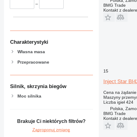
Polska, Zamo
–
BMG Trade
Kontakt z dealer
Charakterystyki
Własna masa
Przepracowane
15
Inject Star BI
Silnik, skrzynia biegów
Cena na żądanie
Moc silnika
Maszyny przemys
Liczba igieł
424
Polska, Zamo
BMG Trade
Kontakt z dealer
Brakuje Ci niektórych filtrów?
Zaproponuj zmianę