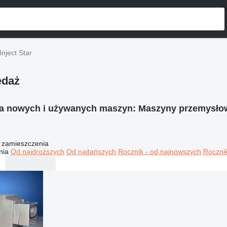
nject Star
edaż
ia nowych i używanych maszyn:
Maszyny przemysłowe
 zamieszczenia
nia
Od najdroższych
Od najtańszych
Rocznik - od najnowszych
Rocznik