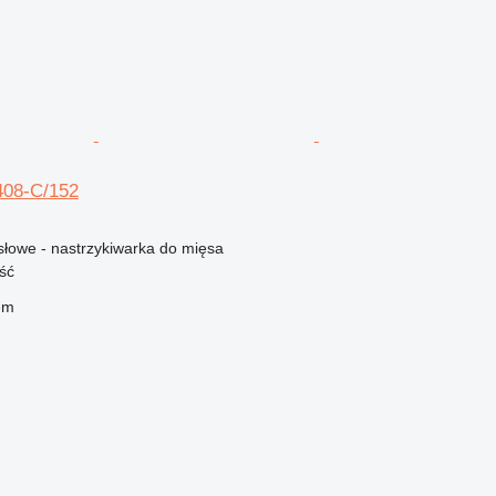
-408-C/152
łowe - nastrzykiwarka do mięsa
ść
em