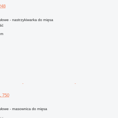
248
łowe - nastrzykiwarka do mięsa
ść
em
L 750
łowe - masownica do mięsa
)