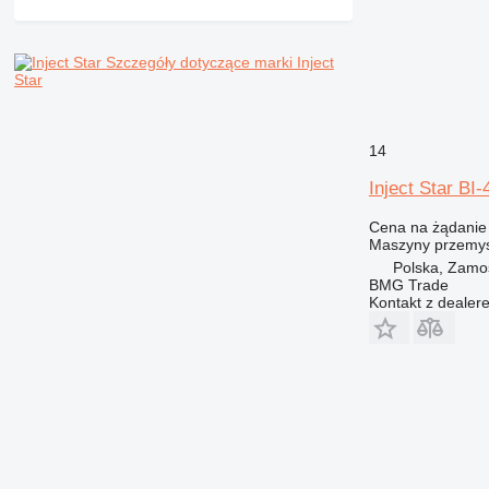
Szczegóły dotyczące marki Inject
Star
14
Inject Star BI
Cena na żądanie
Maszyny przemys
Polska, Zamo
BMG Trade
Kontakt z dealer