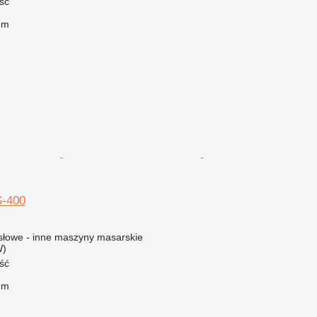
ść
em
S-400
łowe - inne maszyny masarskie
W)
ść
em