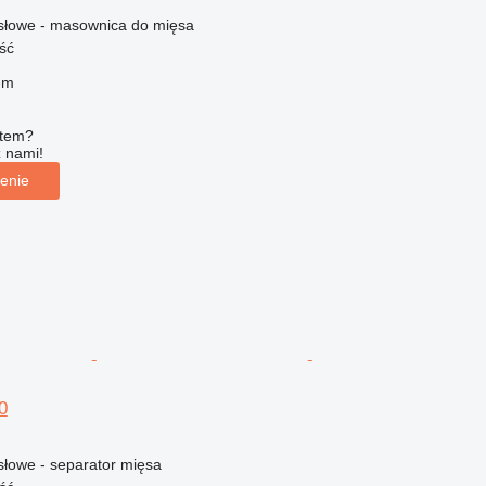
łowe - masownica do mięsa
ść
em
ętem?
z nami!
enie
0
łowe - separator mięsa