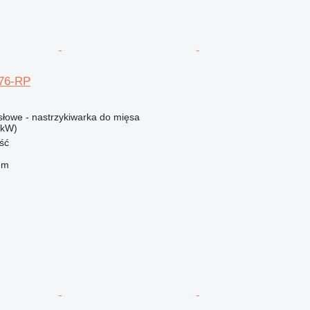
176-RP
łowe - nastrzykiwarka do mięsa
 kW)
ść
em