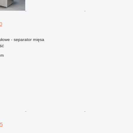
0
łowe - separator mięsa
ść
em
 5