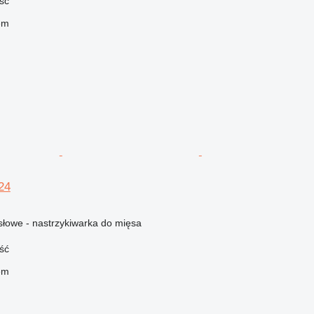
ść
em
424
łowe - nastrzykiwarka do mięsa
ść
em