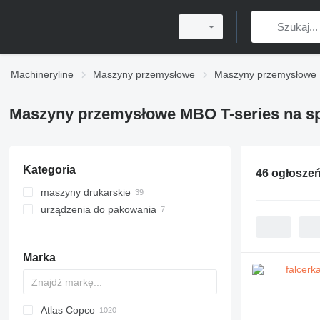
Machineryline
Maszyny przemysłowe
Maszyny przemysłowe
Maszyny przemysłowe MBO T-series na s
Kategoria
46 ogłosze
maszyny drukarskie
urządzenia do pakowania
maszyny do przetwarzania po
druku
maszyny do składania i klejenia
falcerki
maszyny do składania i klejenia
Marka
Atlas Copco
PDS
APD
AB
Ensis
VZ
AG3