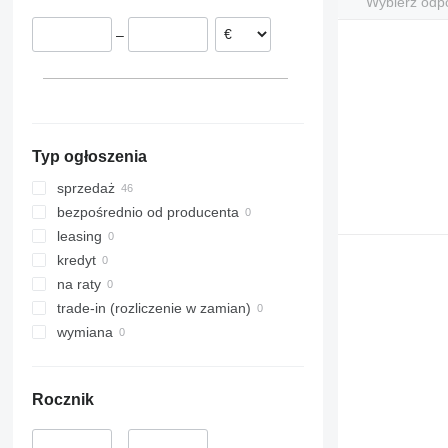
Wybierz odp
Wielka Brytania
–
Typ ogłoszenia
sprzedaż
bezpośrednio od producenta
leasing
kredyt
na raty
trade-in (rozliczenie w zamian)
wymiana
Rocznik
–