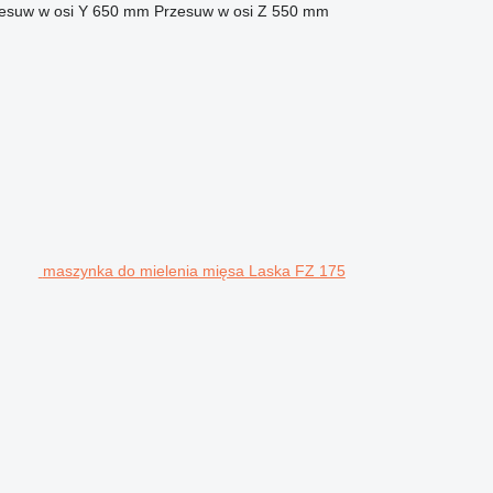
esuw w osi Y
650 mm
Przesuw w osi Z
550 mm
maszynka do mielenia mięsa Laska FZ 175