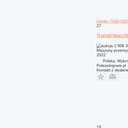
Center 7030 C
27
Trumpf Macch
1 906 3
Maszyny przemysł
2022
Polska, Wykro
Poleasingowe.pl
Kontakt z dealer
19