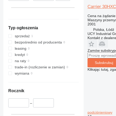
Carrier 30HXC
Cena na żądanie
Maszyny przemysł
2001
Typ ogłoszenia
Polska, Łódź
UCY Industrial 
sprzedaż
Kontakt z dealer
bezpośrednio od producenta
leasing
Zamów subskrypcj
kredyt
na raty
Subskrubuj
trade-in (rozliczenie w zamian)
Klikając tutaj, z
wymiana
Rocznik
–
podciśnieniowy