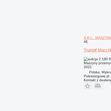
S.R.L.. MASZY
45
Trumpf Macch
2 180 9
Maszyny przemys
2022
Polska, Wykro
Poleasingowe.pl
Kontakt z dealer