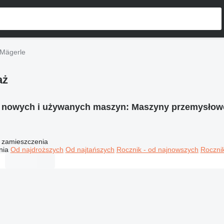
Mägerle
aż
e nowych i używanych maszyn:
Maszyny przemysłow
 zamieszczenia
nia
Od najdroższych
Od najtańszych
Rocznik - od najnowszych
Rocznik