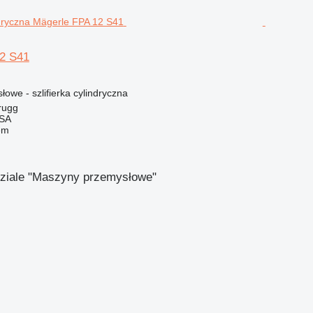
2 S41
owe - szlifierka cylindryczna
rugg
 SA
em
dziale "Maszyny przemysłowe"