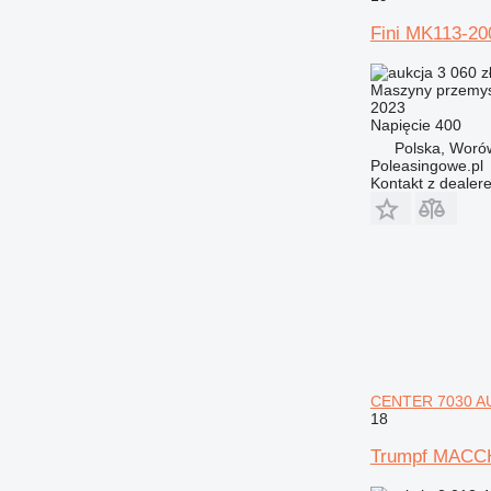
Fini MK113-20
3 060 z
Maszyny przemys
2023
Napięcie
400
Polska, Woró
Poleasingowe.pl
Kontakt z dealer
CENTER 7030 
18
Trumpf MACC