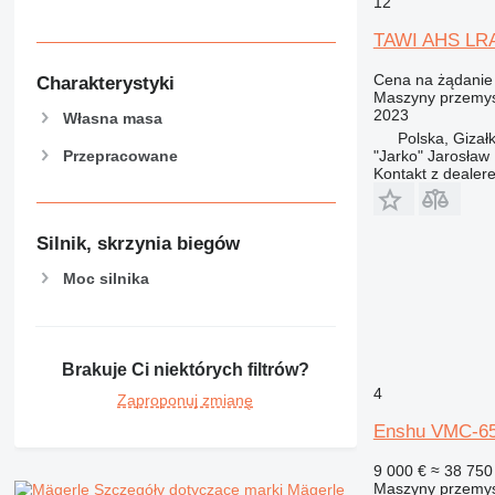
12
TAWI AHS LRA
Cena na żądanie
Charakterystyki
Maszyny przemys
2023
Własna masa
Polska, Gizałk
Przepracowane
"Jarko" Jarosław
Kontakt z dealer
Silnik, skrzynia biegów
Moc silnika
Brakuje Ci niektórych filtrów?
4
Zaproponuj zmianę
Enshu VMC-6
9 000 €
≈ 38 750 
Maszyny przemys
Szczegóły dotyczące marki Mägerle