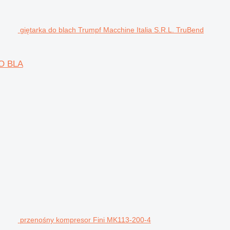
giętarka do blach Trumpf Macchine Italia S.R.L. TruBend
DO BLA
przenośny kompresor Fini MK113-200-4