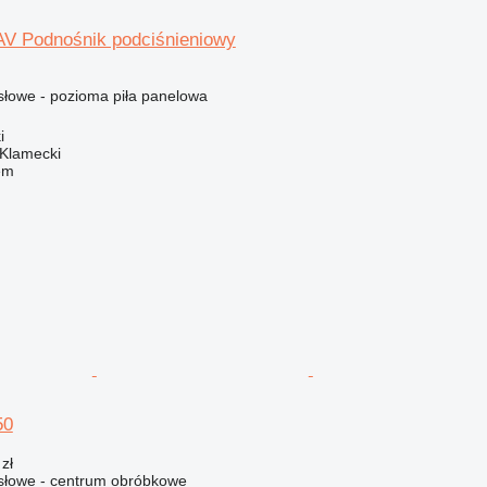
V Podnośnik podciśnieniowy
łowe - pozioma piła panelowa
i
 Klamecki
em
50
zł
łowe - centrum obróbkowe