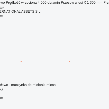
owo
Prędkość wrzeciona
4 000 obr./min
Przesuw w osi X
1 300 mm
Prz
tok
ERNATIONAL ASSETS S.L,
em
łowe - maszynka do mielenia mięsa
ść
em