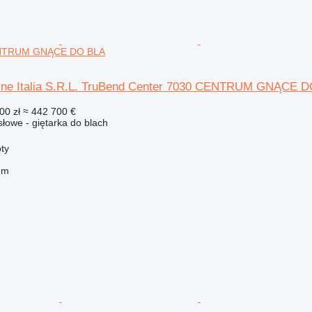
ENTRUM GNĄCE DO BLA
ine Italia S.R.L. TruBend Center 7030 CENTRUM GNĄCE 
00 zł
≈ 442 700 €
owe - giętarka do blach
ty
em