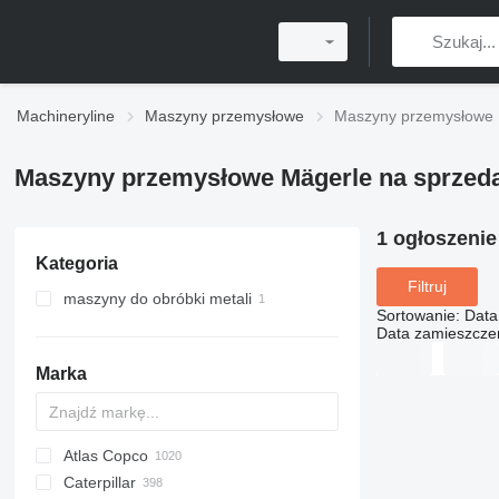
Machineryline
Maszyny przemysłowe
Maszyny przemysłowe 
Maszyny przemysłowe Mägerle na sprzed
1 ogłoszeni
Kategoria
Filtruj
maszyny do obróbki metali
Sortowanie
:
Data
szlifierki do metalu
Data zamieszcze
szlifierki cylindryczne
Marka
Atlas Copco
PDS
APD
AB
Ensis
VZ
AG3
Caterpillar
Pega
DrillAir
QAS
PDP
E-series
B-series
BM
GFS
VT
Rover
533
Airpure
BySprint Fiber
CK
SR