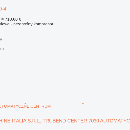
0-4
ł
≈ 710,60 €
łowe - przenośny kompresor
w
em
AUTOMATYCZNE CENTRUM
HINE ITALIA S.R.L. TRUBEND CENTER 7030 AUTOMAT