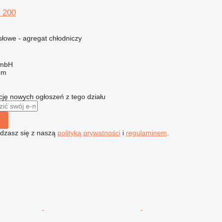
 200
owe - agregat chłodniczy
GmbH
em
ę nowych ogłoszeń z tego działu
gadzasz się z naszą
polityką prywatności
i
regulaminem
.