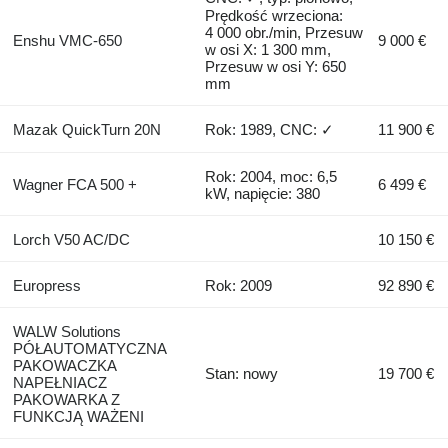
Prędkość wrzeciona:
4 000 obr./min, Przesuw
Enshu VMC-650
9 000 €
w osi X: 1 300 mm,
Przesuw w osi Y: 650
mm
Mazak QuickTurn 20N
Rok: 1989, CNC: ✓
11 900 €
Rok: 2004, moc: 6,5
Wagner FCA 500 +
6 499 €
kW, napięcie: 380
Lorch V50 AC/DC
10 150 €
Europress
Rok: 2009
92 890 €
WALW Solutions
PÓŁAUTOMATYCZNA
PAKOWACZKA
Stan: nowy
19 700 €
NAPEŁNIACZ
PAKOWARKA Z
FUNKCJĄ WAŻENI