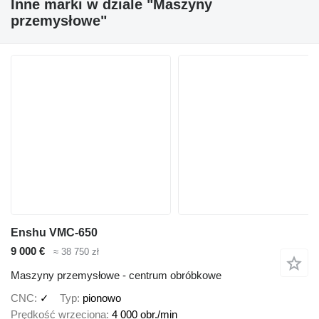
Inne marki w dziale "Maszyny
przemysłowe"
Enshu VMC-650
9 000 €
≈ 38 750 zł
Maszyny przemysłowe - centrum obróbkowe
CNC
✓
Typ
pionowo
Prędkość wrzeciona
4 000 obr./min