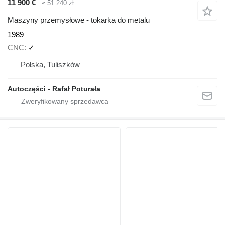
11 900 €
≈ 51 240 zł
Maszyny przemysłowe - tokarka do metalu
1989
CNC
✓
Polska, Tuliszków
Autoczęści - Rafał Poturała