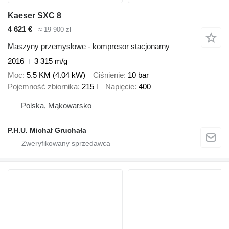
Kaeser SXC 8
4 621 €
≈ 19 900 zł
Maszyny przemysłowe - kompresor stacjonarny
2016
3 315 m/g
Moc
5.5 KM (4.04 kW)
Ciśnienie
10 bar
Pojemność zbiornika
215 l
Napięcie
400
Polska, Mąkowarsko
P.H.U. Michał Gruchała