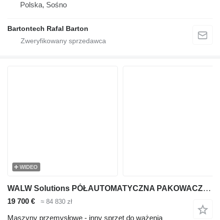
Polska, Sośno
Bartontech Rafal Barton
WIDEO
WALW Solutions PÓŁAUTOMATYCZNA PAKOWACZKA NAPEŁNIACZ PAKOWARKA Z FUNKCJĄ WAŻENI
19 700 €
≈ 84 830 zł
Maszyny przemysłowe - inny sprzęt do ważenia