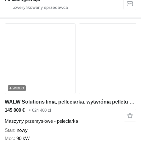
WIDEO
WALW Solutions linia, pelleciarka, wytwrónia pelletu z: trocina, wełna owcza, ł
145 000 €
≈ 624 400 zł
Maszyny przemysłowe - peleciarka
Stan
nowy
Moc
90 kW