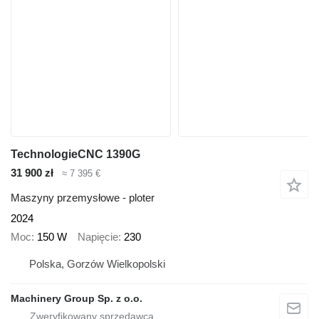
TechnologieCNC 1390G
31 900 zł
≈ 7 395 €
Maszyny przemysłowe - ploter
2024
Moc
150 W
Napięcie
230
Polska, Gorzów Wielkopolski
Machinery Group Sp. z o.o.