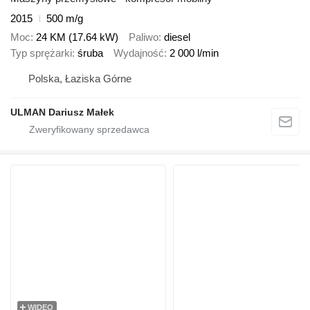
2015
500 m/g
Moc
24 KM (17.64 kW)
Paliwo
diesel
Typ sprężarki
śruba
Wydajność
2 000 l/min
Polska, Łaziska Górne
ULMAN Dariusz Małek
WIDEO