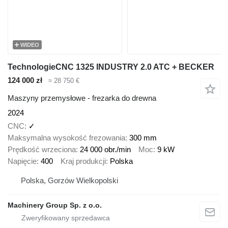
WIDEO
TechnologieCNC 1325 INDUSTRY 2.0 ATC + BECKER
124 000 zł
≈ 28 750 €
Maszyny przemysłowe - frezarka do drewna
2024
CNC
✓
Maksymalna wysokość frezowania
300 mm
Prędkość wrzeciona
24 000 obr./min
Moc
9 kW
Napięcie
400
Kraj produkcji
Polska
Polska, Gorzów Wielkopolski
Machinery Group Sp. z o.o.