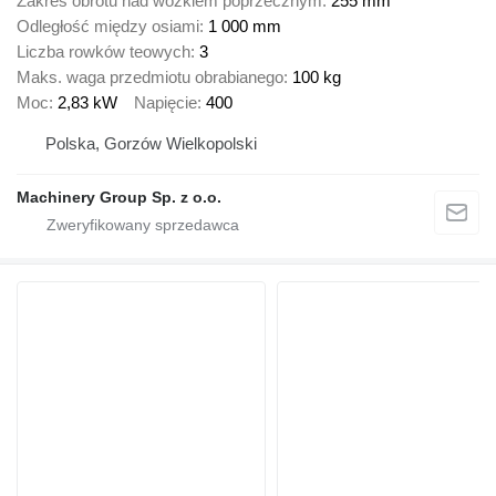
Zakres obrotu nad wózkiem poprzecznym
255 mm
Odległość między osiami
1 000 mm
Liczba rowków teowych
3
Maks. waga przedmiotu obrabianego
100 kg
Moc
2,83 kW
Napięcie
400
Polska, Gorzów Wielkopolski
Machinery Group Sp. z o.o.