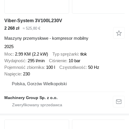
Viber-System 3V100L230V
2 268 zł
≈ 525,80 €
Maszyny przemysłowe - kompresor mobilny
2025
Moc
2.99 KM (2.2 kW)
Typ sprężarki
tłok
Wydajność
295 l/min
Ciśnienie
10 bar
Pojemność zbiornika
100 l
Częstotliwość
50 Hz
Napięcie
230
Polska, Gorzów Wielkopolski
Machinery Group Sp. z o.o.