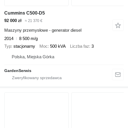
Cummins C500-D5
92 000 zł
≈ 21 370 €
Maszyny przemysłowe - generator diesel
2014
8 500 m/g
Typ
stacjonarny
Moc
500 kVA
Liczba faz
3
Polska, Miejska Górka
GardenSerwis