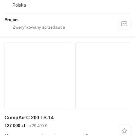
Polska
Projan
CompAir C 200 TS-14
127 000 zł
≈ 29 490 €