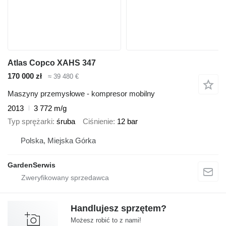
Atlas Copco XAHS 347
170 000 zł
≈ 39 480 €
Maszyny przemysłowe - kompresor mobilny
2013
3 772 m/g
Typ sprężarki
śruba
Ciśnienie
12 bar
Polska, Miejska Górka
GardenSerwis
Handlujesz sprzętem?
Możesz robić to z nami!