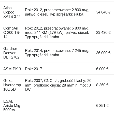
Atlas
Rok: 2012, przepracowane: 2 800 m/g,
Copco
34 840 €
paliwo: diesel, Typ sprężarki: śruba
XATS 377
CompAir
Rok: 2012, przepracowane: 5 800 m/g,
C 200 TS-
moc: 244 KM (179 kW), paliwo: diesel,
29 490 €
14
Typ sprężarki: śruba
Gardner
Rok: 2014, przepracowane: 7 245 m/g,
Denver
36 000 €
Typ sprężarki: śruba
DLT 2702
ASM PK 3
Rok: 2017
6 000 €
Geka
Rok: 2007, CNC: ✓, grubość blachy: 20
Hydrocrop
8 360 €
mm, prędkość cięcia: 28 m/min, moc: 9
100/SD
kW
ESAB
Aristo Mig
6 851 €
5000iw