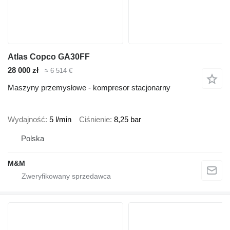
Atlas Copco GA30FF
28 000 zł
≈ 6 514 €
Maszyny przemysłowe - kompresor stacjonarny
Wydajność
5 l/min
Ciśnienie
8,25 bar
Polska
M&M