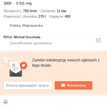
2009
5 011 m/g
Wydajność
750 l/min
Ciśnienie
11 bar
Pojemność zbiornika
270 l
Napięcie
400
Polska, Mąkowarsko
P.H.U. Michał Gruchała
Zamów subskrypcję nowych ogłoszeń z
tego działu
Subskrubuj