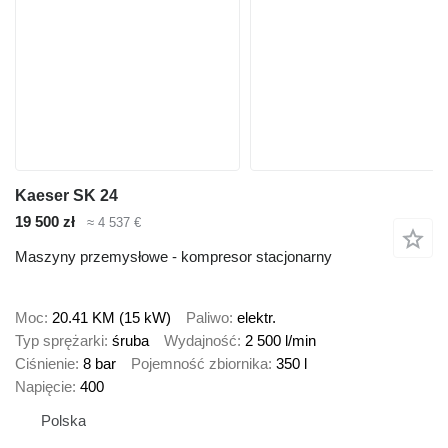
Kaeser SK 24
19 500 zł
≈ 4 537 €
Maszyny przemysłowe - kompresor stacjonarny
Moc
20.41 KM (15 kW)
Paliwo
elektr.
Typ sprężarki
śruba
Wydajność
2 500 l/min
Ciśnienie
8 bar
Pojemność zbiornika
350 l
Napięcie
400
Polska