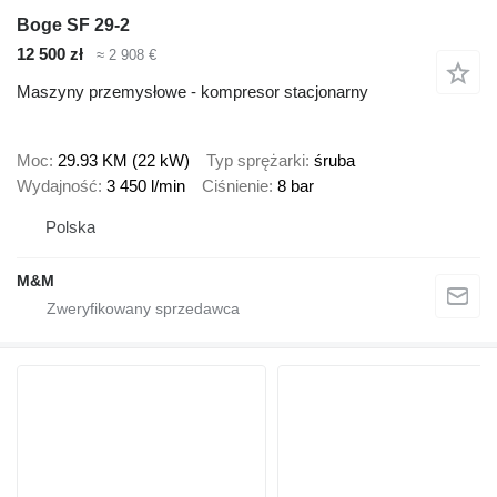
Boge SF 29-2
12 500 zł
≈ 2 908 €
Maszyny przemysłowe - kompresor stacjonarny
Moc
29.93 KM (22 kW)
Typ sprężarki
śruba
Wydajność
3 450 l/min
Ciśnienie
8 bar
Polska
M&M