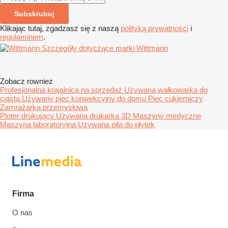
Subskrubuj
Klikając tutaj, zgadzasz się z naszą
polityką prywatności
i
regulaminem
.
Szczegóły dotyczące marki Wittmann
Zobacz rowniez
Profesjonalna krajalnica na sprzedaż
Używana wałkowarka do
ciasta
Używany piec konwekcyjny do domu
Piec cukierniczy
Zamrażarka przemysłowa
Ploter drukujący
Używana drukarka 3D
Maszyny medyczne
Maszyna laboratoryjna
Używana piła do płytek
Firma
O nas