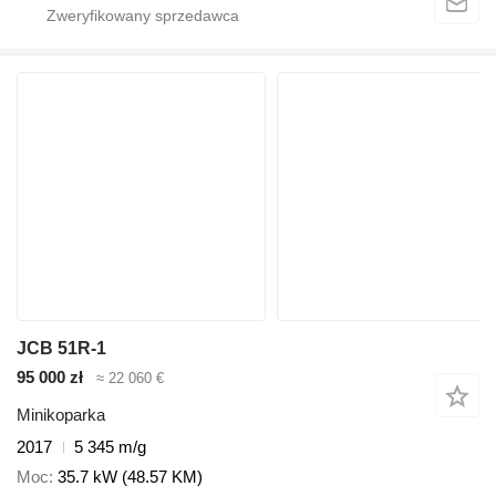
JCB 51R-1
95 000 zł
≈ 22 060 €
Minikoparka
2017
5 345 m/g
Moc
35.7 kW (48.57 KM)