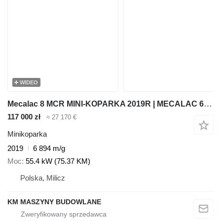
WIDEO
Mecalac 8 MCR MINI-KOPARKA 2019R | MECALAC 6 MCR, JCB 8065 8080 8085 85
117 000 zł
≈ 27 170 €
Minikoparka
2019
6 894 m/g
Moc
55.4 kW (75.37 KM)
Polska, Milicz
KM MASZYNY BUDOWLANE