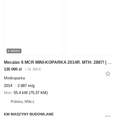
WIDEO
Mecalac 6 MCR MINI-KOPARKA 2014R. MTH: 2887! | 8 MCR JCB 8055 8050 55 Z
135 000 zł
≈ 31 350 €
Minikoparka
2014
2 887 m/g
Moc
55.4 kW (75.37 KM)
Polska, Milicz
KM MASZYNY BUDOWLANE