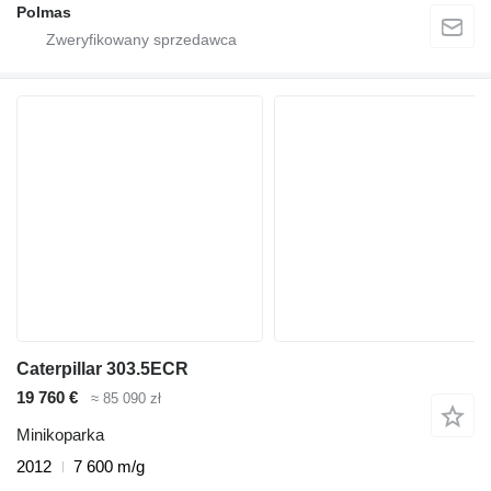
Polmas
Caterpillar 303.5ECR
19 760 €
≈ 85 090 zł
Minikoparka
2012
7 600 m/g