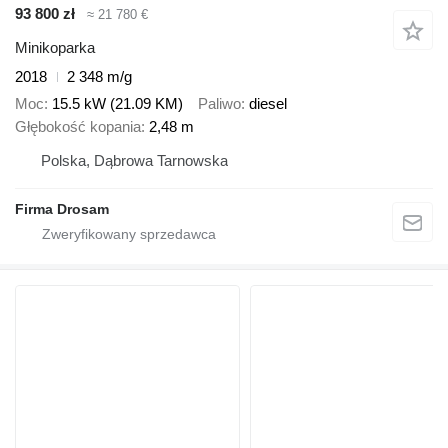
93 800 zł
≈ 21 780 €
Minikoparka
2018
2 348 m/g
Moc
15.5 kW (21.09 KM)
Paliwo
diesel
Głębokość kopania
2,48 m
Polska, Dąbrowa Tarnowska
Firma Drosam