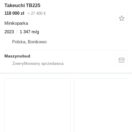
Takeuchi TB225
118 000 zł
≈ 27 400 €
Minikoparka
2023
1 347 m/g
Polska, Bonikowo
Maszynobud