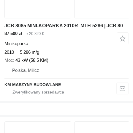
JCB 8085 MINI-KOPARKA 2010R. MTH:5286 | JCB 8080, 8065, 85, KOMATSU
87 500 zł
≈ 20 320 €
Minikoparka
2010
5 286 m/g
Moc
43 kW (58.5 KM)
Polska, Milicz
KM MASZYNY BUDOWLANE