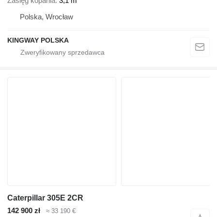
Zasięg kopania
3,1 m
Polska, Wrocław
KINGWAY POLSKA
Caterpillar 305E 2CR
142 900 zł
≈ 33 190 €