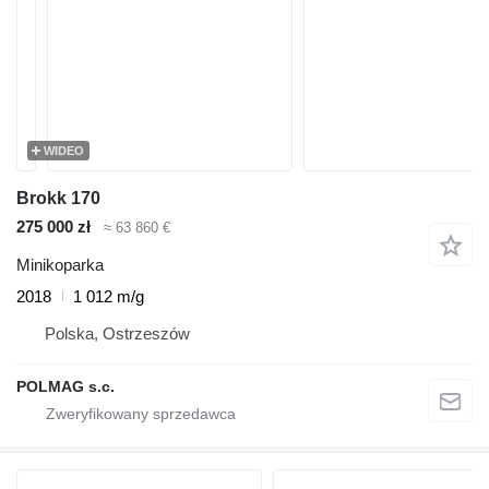
WIDEO
Brokk 170
275 000 zł
≈ 63 860 €
Minikoparka
2018
1 012 m/g
Polska, Ostrzeszów
POLMAG s.c.