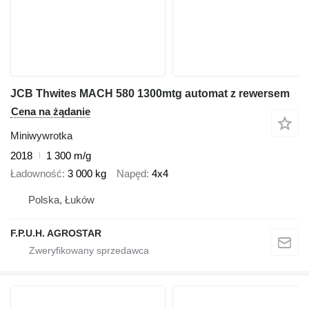
JCB Thwites MACH 580 1300mtg automat z rewersem
Cena na żądanie
Miniwywrotka
2018
1 300 m/g
Ładowność
3 000 kg
Napęd
4x4
Polska, Łuków
F.P.U.H. AGROSTAR