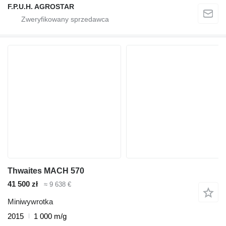
F.P.U.H. AGROSTAR
Thwaites MACH 570
41 500 zł
≈ 9 638 €
Miniwywrotka
2015
1 000 m/g