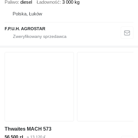
Paliwo
diesel
Ładowność
3 000 kg
Polska, Łuków
F.P.U.H. AGROSTAR
Thwaites MACH 573
56 500 zł
≈ 13 120 €