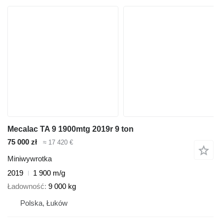
Mecalac TA 9 1900mtg 2019r 9 ton
75 000 zł
≈ 17 420 €
Miniwywrotka
2019
1 900 m/g
Ładowność
9 000 kg
Polska, Łuków