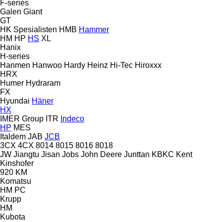
F-series
Galen
Giant
GT
HK Spesialisten
HMB
Hammer
HM
HP
HS
XL
Hanix
H-series
Hanmen
Hanwoo
Hardy
Heinz
Hi-Tec
Hiroxxx
HRX
Humer
Hydraram
FX
Hyundai
Häner
HX
IMER Group
ITR
Indeco
HP
MES
Italdem
JAB
JCB
3CX
4CX
8014
8015
8016
8018
JW
Jiangtu
Jisan
Jobs
John Deere
Junttan
KBKC
Kent
Kinshofer
920
KM
Komatsu
HM
PC
Krupp
HM
Kubota