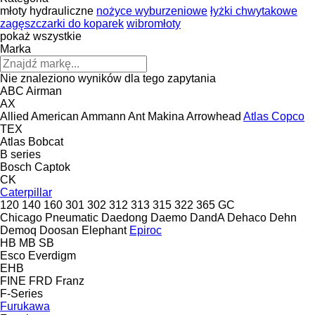
młoty hydrauliczne
nożyce wyburzeniowe
łyżki chwytakowe
zagęszczarki do koparek
wibromłoty
pokaż wszystkie
Marka
Nie znaleziono wyników dla tego zapytania
ABC
Airman
AX
Allied
American
Ammann
Ant Makina
Arrowhead
Atlas Copco
TEX
Atlas
Bobcat
B series
Bosch
Captok
CK
Caterpillar
120
140
160
301
302
312
313
315
322
365
GC
Chicago Pneumatic
Daedong
Daemo
DandA
Dehaco
Dehn
Demoq
Doosan
Elephant
Epiroc
HB
MB
SB
Esco
Everdigm
EHB
FINE
FRD
Franz
F-Series
Furukawa