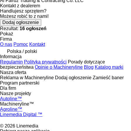
Al Fairuz Trading & Contracting Co. LLC
Kontakt z dealerem
Handlujesz sprzętem?
Możesz robić to z nami!
Dodaj ogłoszenie
Rezultat:
16 ogłoszeń
Pokaż
Firma
O nas
Pomoc
Kontakt
Polska / polski
Informacja
Regulamin
Polityka prywatności
Porady dotyczące
bezpieczeństwa
Opinie o Machineryline
Blog
Katalog marki
Nasza oferta
Reklama w Machineryline
Dodaj ogłoszenie
Zamieść baner
Program partnerski
Dla firm
Nasze projekty
Autoline™
Machineryline™
Agroline™
Linemedia Digital ™
© 2026 Linemedia