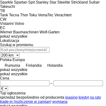
Sparkle
Spartan
Spit
Stanley
Star
Steelite
Strickland
Sullair
Takeuchi
TB
Tank
Tecna
Thor
Toku
VemaTec
Verachtert
CW
Vistarini
Volvo
EC
Werner Baumaschinen
Wolf-Garten
pokaż wszystkie
Lokalizacja
Szukaj w promieniu
Polska
Europa
Rumunia
Finlandia
Holandia
pokaż wszystkie
pokaż wszystkie
Cena
–
Typ ogłoszenia
sprzedaż
bezpośrednio od producenta
leasing
kredyt
na raty
trade-in (rozliczenie w zamian)
wymiana
pokaż wszystkie