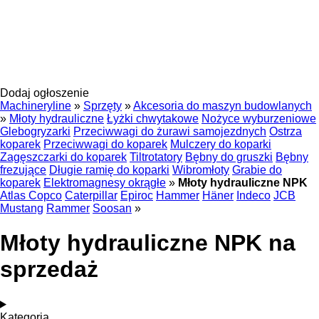
Dodaj ogłoszenie
Machineryline
»
Sprzęty
»
Akcesoria do maszyn budowlanych
»
Młoty hydrauliczne
Łyżki chwytakowe
Nożyce wyburzeniowe
Glebogryzarki
Przeciwwagi do żurawi samojezdnych
Ostrza
koparek
Przeciwwagi do koparek
Mulczery do koparki
Zagęszczarki do koparek
Tiltrotatory
Bębny do gruszki
Bębny
frezujące
Długie ramię do koparki
Wibromłoty
Grabie do
koparek
Elektromagnesy okrągłe
»
Młoty hydrauliczne NPK
Atlas Copco
Caterpillar
Epiroc
Hammer
Häner
Indeco
JCB
Mustang
Rammer
Soosan
»
Młoty hydrauliczne NPK na
sprzedaż
Kategoria