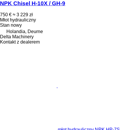
NPK Chisel H-10X / GH-9
750 €
≈ 3 229 zł
Młot hydrauliczny
Stan
nowy
Holandia, Deurne
Delta Machinery
Kontakt z dealerem
młot hydrauliczny NPK HP-7S