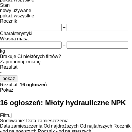
Stan
nowy
używane
pokaż wszystkie
Rocznik
–
Charakterystyki
Własna masa
–
kg
Brakuje Ci niektórych filtrów?
Zaproponuj zmianę
Rezultat:
-
pokaż
Rezultat:
16 ogłoszeń
Pokaż
16 ogłoszeń:
Młoty hydrauliczne NPK
Filtruj
Sortowanie
:
Data zamieszczenia
Data zamieszczenia
Od najdroższych
Od najtańszych
Rocznik
- od najnowszych
Rocznik - od najstarszych