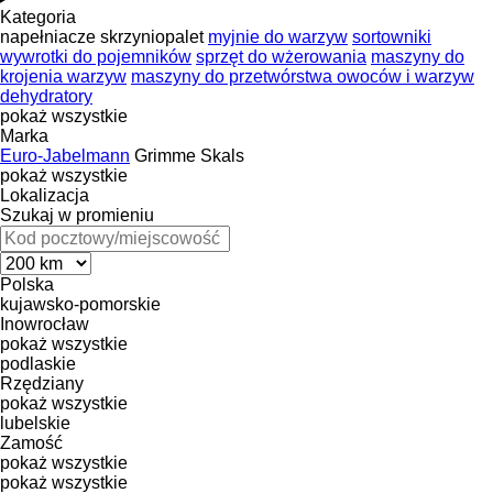
Kategoria
napełniacze skrzyniopalet
myjnie do warzyw
sortowniki
wywrotki do pojemników
sprzęt do wżerowania
maszyny do
krojenia warzyw
maszyny do przetwórstwa owoców i warzyw
dehydratory
pokaż wszystkie
Marka
Euro-Jabelmann
Grimme
Skals
pokaż wszystkie
Lokalizacja
Szukaj w promieniu
Polska
kujawsko-pomorskie
Inowrocław
pokaż wszystkie
podlaskie
Rzędziany
pokaż wszystkie
lubelskie
Zamość
pokaż wszystkie
pokaż wszystkie