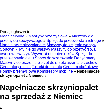
Dodaj ogłoszenie
Machineryline
»
Maszyny przemysłowe
»
Maszyny dla
przemysłu spożywczego
»
Sprzęt do przetwórstwa rolnego
»
Napełniacze skrzyniopalet
Maszyny do krojenia warzyw
Sortowniki
Myjnie do warzyw
Maszyny do przetwórstwa
owoców i warzyw
Wywrotki do pojemników
Sprzęt do
przetwarzania oleju
Sprzęt do wżerowania
Dehydratory
Maszyny do prażenia
Sprzęt do przetwarzania orzechów
Generatory diesel
Tokarki do metalu
Centrum obróbkowe
Pompy przemysłowe
Kompresory mobilne
»
Napełniacze
skrzyniopalet z Niemiec
»
Napełniacze skrzyniopalet
na sprzedaż z Niemiec