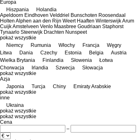
Europa
Hiszpania
Holandia
Apeldoorn
Eindhoven
Velddriel
Bunschoten
Roosendaal
Holten
Alphen aan den Rijn
Weert
Haaften
Winterswijk
Arum
Cuijk
Amstelveen
Venlo
Maasbree
Goudriaan
Staphorst
Tynaarlo
Steenwijk
Drachten
Nunspeet
pokaż wszystkie
Niemcy
Rumunia
Włochy
Francja
Węgry
Litwa
Dania
Czechy
Estonia
Belgia
Austria
Wielka Brytania
Finlandia
Słowenia
Łotwa
Chorwacja
Irlandia
Szwecja
Słowacja
pokaż wszystkie
Azja
Japonia
Turcja
Chiny
Emiraty Arabskie
pokaż wszystkie
inne
Ukraina
pokaż wszystkie
pokaż wszystkie
Cena
–