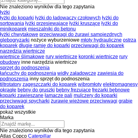
Nie znaleziono wyników dla tego zapytania
łyżki
łyżki do koparki
łyżki do ładowaczy czołowych
łyżki do
sortowania
łyżki przesiewające
łyżki kruszące
łyżki do
minikoparek
mieszalniki do betonu
łyżki chwytakowe
przeciwwagi do żurawi samojezdnych
glebogryzarki
nożyce wyburzeniowe
młoty hydrauliczne
ostrza
koparek
długie ramię do koparki
przeciwwagi do koparek
narzędzia wiertnicze
wiertnice ślimakowe
rury wiertnicze
koronki wiertnicze
rury
obudowy
inne narzędzia wiertnicze
sprzęt do podnoszenia
łańcuchy do podnoszenia
widły załadowcze
zawiesia do
podnoszenia
inny sprzęt do podnoszenia
tiltrotatory
zagęszczarki do koparek
wibromłoty
elektromagnesy
okrągłe
bębny do gruszki
bębny frezujące
frezarki bębnowe
koparki zawieszane
łamacze pali
mulczery do koparki
przeciwwagi spycharki
żurawie wieżowe przeciwwagi
grabie
do koparek
pokaż wszystkie
Marka
Nie znaleziono wyników dla tego zapytania
Atlas Copco
Caterpillar