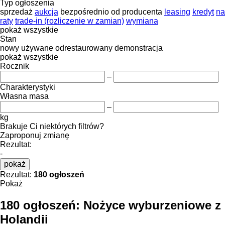
Typ ogłoszenia
sprzedaż
aukcja
bezpośrednio od producenta
leasing
kredyt
na
raty
trade-in (rozliczenie w zamian)
wymiana
pokaż wszystkie
Stan
nowy
używane
odrestaurowany
demonstracja
pokaż wszystkie
Rocznik
–
Charakterystyki
Własna masa
–
kg
Brakuje Ci niektórych filtrów?
Zaproponuj zmianę
Rezultat:
-
pokaż
Rezultat:
180 ogłoszeń
Pokaż
180 ogłoszeń:
Nożyce wyburzeniowe z
Holandii