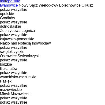
małopolskie
Iwanowice
Nowy Sącz
Wielogłowy
Bolechowice
Olkusz
pokaż wszystkie
opolskie
Grodków
pokaż wszystkie
dolnośląskie
Zebrzydowa
Legnica
pokaż wszystkie
kujawsko-pomorskie
Nakło nad Notecią
Inowrocław
pokaż wszystkie
świętokrzyskie
Ostrowiec Świętokrzyski
pokaż wszystkie
łódzkie
Bełchatów
pokaż wszystkie
warmińsko-mazurskie
Pasłęk
pokaż wszystkie
mazowieckie
Mińsk Mazowiecki
pokaż wszystkie
pokaż wszystkie