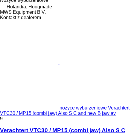
Nożyce wyburzeniowe
Holandia, Hoogmade
MWS Equipment B.V.
Kontakt z dealerem
nożyce wyburzeniowe Verachtert
VTC30 / MP15 (combi jaw) Also S C and new B jaw av
9
Verachtert VTC30 / MP15 (combi jaw) Also S C