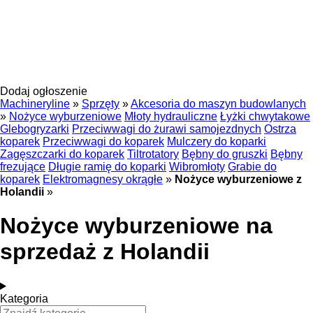
Dodaj ogłoszenie
Machineryline
»
Sprzęty
»
Akcesoria do maszyn budowlanych
»
Nożyce wyburzeniowe
Młoty hydrauliczne
Łyżki chwytakowe
Glebogryzarki
Przeciwwagi do żurawi samojezdnych
Ostrza
koparek
Przeciwwagi do koparek
Mulczery do koparki
Zagęszczarki do koparek
Tiltrotatory
Bębny do gruszki
Bębny
frezujące
Długie ramię do koparki
Wibromłoty
Grabie do
koparek
Elektromagnesy okrągłe
»
Nożyce wyburzeniowe z
Holandii
»
Nożyce wyburzeniowe na
sprzedaż z Holandii
Kategoria