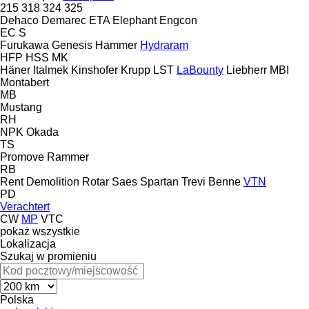
215
318
324
325
Dehaco
Demarec
ETA
Elephant
Engcon
EC
S
Furukawa
Genesis
Hammer
Hydraram
HFP
HSS
MK
Häner
Italmek
Kinshofer
Krupp
LST
LaBounty
Liebherr
MBI
Montabert
MB
Mustang
RH
NPK
Okada
TS
Promove
Rammer
RB
Rent Demolition
Rotar
Saes
Spartan
Trevi Benne
VTN
PD
Verachtert
CW
MP
VTC
pokaż wszystkie
Lokalizacja
Szukaj w promieniu
Polska