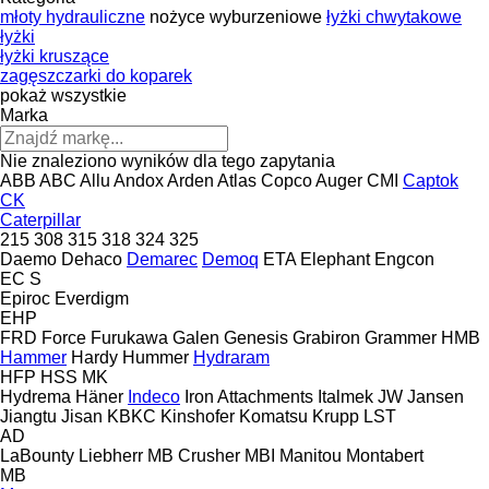
młoty hydrauliczne
nożyce wyburzeniowe
łyżki chwytakowe
łyżki
łyżki kruszące
zagęszczarki do koparek
pokaż wszystkie
Marka
Nie znaleziono wyników dla tego zapytania
ABB
ABC
Allu
Andox
Arden
Atlas Copco
Auger
CMI
Captok
CK
Caterpillar
215
308
315
318
324
325
Daemo
Dehaco
Demarec
Demoq
ETA
Elephant
Engcon
EC
S
Epiroc
Everdigm
EHP
FRD
Force
Furukawa
Galen
Genesis
Grabiron
Grammer
HMB
Hammer
Hardy
Hummer
Hydraram
HFP
HSS
MK
Hydrema
Häner
Indeco
Iron Attachments
Italmek
JW
Jansen
Jiangtu
Jisan
KBKC
Kinshofer
Komatsu
Krupp
LST
AD
LaBounty
Liebherr
MB Crusher
MBI
Manitou
Montabert
MB