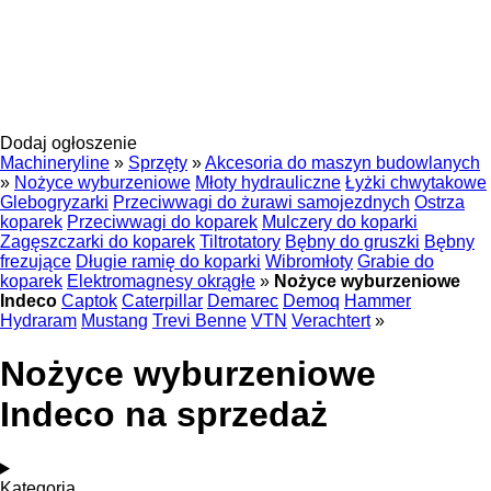
Dodaj ogłoszenie
Machineryline
»
Sprzęty
»
Akcesoria do maszyn budowlanych
»
Nożyce wyburzeniowe
Młoty hydrauliczne
Łyżki chwytakowe
Glebogryzarki
Przeciwwagi do żurawi samojezdnych
Ostrza
koparek
Przeciwwagi do koparek
Mulczery do koparki
Zagęszczarki do koparek
Tiltrotatory
Bębny do gruszki
Bębny
frezujące
Długie ramię do koparki
Wibromłoty
Grabie do
koparek
Elektromagnesy okrągłe
»
Nożyce wyburzeniowe
Indeco
Captok
Caterpillar
Demarec
Demoq
Hammer
Hydraram
Mustang
Trevi Benne
VTN
Verachtert
»
Nożyce wyburzeniowe
Indeco na sprzedaż
Kategoria