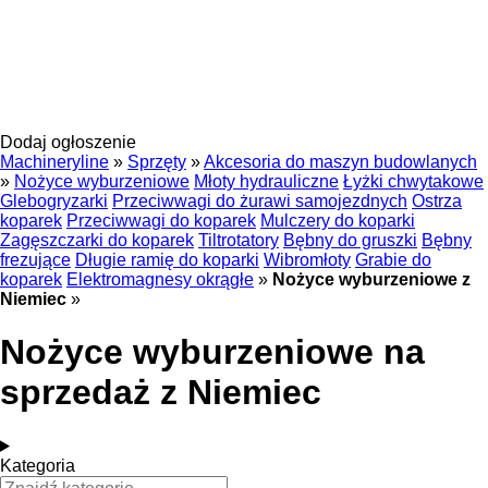
Dodaj ogłoszenie
Machineryline
»
Sprzęty
»
Akcesoria do maszyn budowlanych
»
Nożyce wyburzeniowe
Młoty hydrauliczne
Łyżki chwytakowe
Glebogryzarki
Przeciwwagi do żurawi samojezdnych
Ostrza
koparek
Przeciwwagi do koparek
Mulczery do koparki
Zagęszczarki do koparek
Tiltrotatory
Bębny do gruszki
Bębny
frezujące
Długie ramię do koparki
Wibromłoty
Grabie do
koparek
Elektromagnesy okrągłe
»
Nożyce wyburzeniowe z
Niemiec
»
Nożyce wyburzeniowe na
sprzedaż z Niemiec
Kategoria