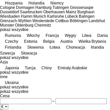
Hiszpania
Holandia
Niemcy
Cologne
Dormagen
Hamburg
Tubingen
Grossenaspe
Dusseldorf
Saarbrucken
Oberhausen
Mainz
Burghaun
Wiesbaden
Hamm
Munich
Karlsruhe
Lübeck
Balingen
Grenzach-Wyhlen
Westerstede
Cottbus
Böblingen
Landshut
Munster
Oldenburg
Chemnitz
pokaż wszystkie
Rumunia
Włochy
Francja
Węgry
Litwa
Dania
Czechy
Estonia
Belgia
Austria
Wielka Brytania
Finlandia
Słowenia
Łotwa
Chorwacja
Irlandia
Szwecja
Słowacja
pokaż wszystkie
Azja
Japonia
Turcja
Chiny
Emiraty Arabskie
pokaż wszystkie
inne
Ukraina
pokaż wszystkie
pokaż wszystkie
Cena
–