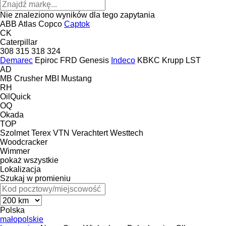
Nie znaleziono wyników dla tego zapytania
ABB
Atlas Copco
Captok
CK
Caterpillar
308
315
318
324
Demarec
Epiroc
FRD
Genesis
Indeco
KBKC
Krupp
LST
AD
MB Crusher
MBI
Mustang
RH
OilQuick
OQ
Okada
TOP
Szolmet
Terex
VTN
Verachtert
Westtech
Woodcracker
Wimmer
pokaż wszystkie
Lokalizacja
Szukaj w promieniu
Polska
małopolskie