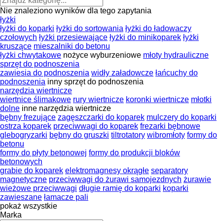
Nie znaleziono wyników dla tego zapytania
łyżki
łyżki do koparki
łyżki do sortowania
łyżki do ładowaczy
czołowych
łyżki przesiewające
łyżki do minikoparek
łyżki
kruszące
mieszalniki do betonu
łyżki chwytakowe
nożyce wyburzeniowe
młoty hydrauliczne
sprzęt do podnoszenia
zawiesia do podnoszenia
widły załadowcze
łańcuchy do
podnoszenia
inny sprzęt do podnoszenia
narzędzia wiertnicze
wiertnice ślimakowe
rury wiertnicze
koronki wiertnicze
młotki
dolne
inne narzędzia wiertnicze
bębny frezujące
zagęszczarki do koparek
mulczery do koparki
ostrza koparek
przeciwwagi do koparek
frezarki bębnowe
glebogryzarki
bębny do gruszki
tiltrotatory
wibromłoty
formy do
betonu
formy do płyty betonowej
formy do produkcji bloków
betonowych
grabie do koparek
elektromagnesy okrągłe
separatory
magnetyczne
przeciwwagi do żurawi samojezdnych
żurawie
wieżowe przeciwwagi
długie ramię do koparki
koparki
zawieszane
łamacze pali
pokaż wszystkie
Marka