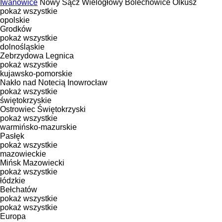
Iwanowice
Nowy Sącz
Wielogłowy
Bolechowice
Olkusz
pokaż wszystkie
opolskie
Grodków
pokaż wszystkie
dolnośląskie
Zebrzydowa
Legnica
pokaż wszystkie
kujawsko-pomorskie
Nakło nad Notecią
Inowrocław
pokaż wszystkie
świętokrzyskie
Ostrowiec Świętokrzyski
pokaż wszystkie
warmińsko-mazurskie
Pasłęk
pokaż wszystkie
mazowieckie
Mińsk Mazowiecki
pokaż wszystkie
łódzkie
Bełchatów
pokaż wszystkie
pokaż wszystkie
Europa