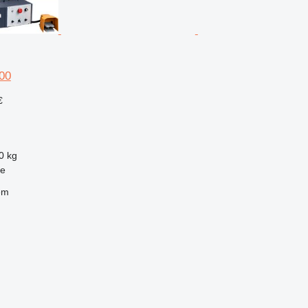
00
€
)
0 kg
ce
em