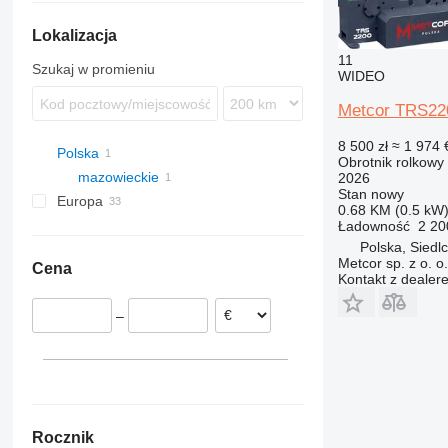
Lokalizacja
11
Szukaj w promieniu
WIDEO
Metcor TRS22
8 500 zł
≈ 1 974 
Polska
Obrotnik rolkowy
mazowieckie
2026
Stan
nowy
Europa
Siedlce
0.68 KM (0.5 kW
Niemcy
Ładowność
2 20
Polska, Siedl
Belgia
Metcor sp. z o. o.
Cena
Holandia
Kontakt z dealer
Austria
–
Rocznik