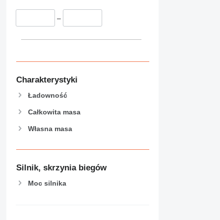
–
Charakterystyki
Ładowność
Całkowita masa
Własna masa
Silnik, skrzynia biegów
Moc silnika