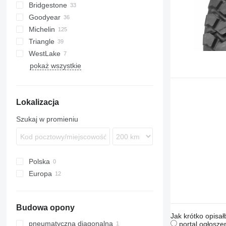
Bridgestone
AL
23
Goodyear
966
MPT
SP
Michelin
988
Triangle
992
WestLake
C-series
pokaż wszystkie
Lokalizacja
Szukaj w promieniu
Polska
Europa
Niemcy
Belgia
Budowa opony
Jak krótko opisał
pneumatyczna diagonalna
portal ogłosze