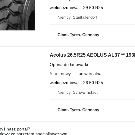
wielosezonowa
29.50 R25
Niemcy, Stadtallendorf
Giant- Tyres- Germany
Aeolus 26.5R25 AEOLUS AL37 ** 193
Opona do ładowarki
Stan
nowy
uniwersalna
wielosezonowa
26.50 R25
Niemcy, Schwalmstadt
Giant- Tyres- Germany
byś nasz portal?
niowy ze sprzętem specjalistycznym