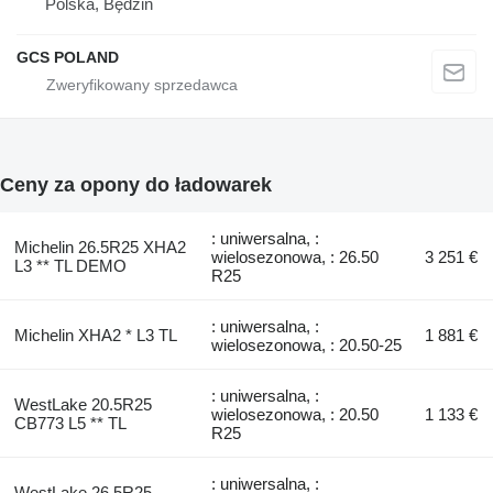
Polska, Będzin
GCS POLAND
Ceny za opony do ładowarek
: uniwersalna, :
Michelin 26.5R25 XHA2
wielosezonowa, : 26.50
3 251 €
L3 ** TL DEMO
R25
: uniwersalna, :
Michelin XHA2 * L3 TL
1 881 €
wielosezonowa, : 20.50-25
: uniwersalna, :
WestLake 20.5R25
wielosezonowa, : 20.50
1 133 €
CB773 L5 ** TL
R25
: uniwersalna, :
WestLake 26.5R25