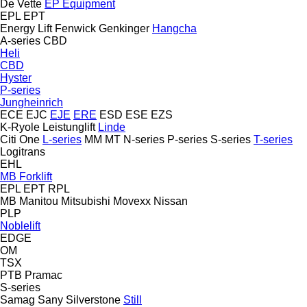
De Vette
EP Equipment
EPL
EPT
Energy Lift
Fenwick
Genkinger
Hangcha
A-series
CBD
Heli
CBD
Hyster
P-series
Jungheinrich
ECE
EJC
EJE
ERE
ESD
ESE
EZS
K-Ryole
Leistunglift
Linde
Citi One
L-series
MM
MT
N-series
P-series
S-series
T-series
Logitrans
EHL
MB Forklift
EPL
EPT
RPL
MB
Manitou
Mitsubishi
Movexx
Nissan
PLP
Noblelift
EDGE
OM
TSX
PTB
Pramac
S-series
Samag
Sany
Silverstone
Still