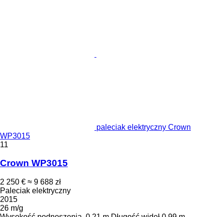
paleciak elektryczny Crown
WP3015
11
Crown WP3015
2 250 €
≈ 9 688 zł
Paleciak elektryczny
2015
26 m/g
Wysokość podnoszenia
0,21 m
Długość wideł
0,99 m