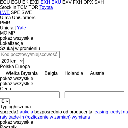
ECU
EGU
EK
EXD
EXH
EXU
EXV
FXH
OPX
SXH
Stöcklin
TCM
TOR
Toyota
LWE
SPE
SWE
Ulma
UniCarriers
PMR
Unicraft
Yale
MO
MP
pokaż wszystkie
Lokalizacja
Szukaj w promieniu
Polska
Europa
Wielka Brytania
Belgia
Holandia
Austria
pokaż wszystkie
pokaż wszystkie
Cena
–
Typ ogłoszenia
sprzedaż
aukcja
bezpośrednio od producenta
leasing
kredyt
na
raty
trade-in (rozliczenie w zamian)
wymiana
pokaż wszystkie
Rocznik