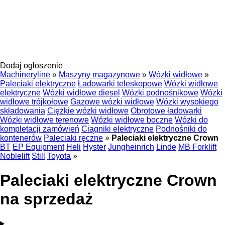
Dodaj ogłoszenie
Machineryline
»
Maszyny magazynowe
»
Wózki widłowe
»
Paleciaki elektryczne
Ładowarki teleskopowe
Wózki widłowe
elektryczne
Wózki widłowe diesel
Wózki podnośnikowe
Wózki
widłowe trójkołowe
Gazowe wózki widłowe
Wózki wysokiego
składowania
Ciężkie wózki widłowe
Obrotowe ładowarki
Wózki widłowe terenowe
Wózki widłowe boczne
Wózki do
kompletacji zamówień
Ciągniki elektryczne
Podnośniki do
kontenerów
Paleciaki ręczne
»
Paleciaki elektryczne Crown
BT
EP Equipment
Heli
Hyster
Jungheinrich
Linde
MB Forklift
Noblelift
Still
Toyota
»
Paleciaki elektryczne Crown
na sprzedaż