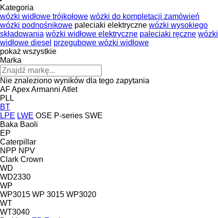
Kategoria
wózki widłowe trójkołowe
wózki do kompletacji zamówień
wózki podnośnikowe
paleciaki elektryczne
wózki wysokiego
składowania
wózki widłowe elektryczne
paleciaki ręczne
wózki
widłowe diesel
przegubowe wózki widłowe
pokaż wszystkie
Marka
Nie znaleziono wyników dla tego zapytania
AF
Apex
Armanni
Atlet
PLL
BT
LPE
LWE
OSE
P-series
SWE
Baka
Baoli
EP
Caterpillar
NPP
NPV
Clark
Crown
WD
WD2330
WP
WP3015
WP 3015
WP3020
WT
WT3040