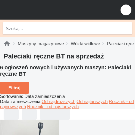
Maszyny magazynowe
Wózki widłowe
Paleciaki ręc
Paleciaki ręczne BT na sprzedaż
6 ogłoszeń nowych i używanych maszyn:
Paleciaki
ręczne BT
Filtruj
Sortowanie
:
Data zamieszczenia
Data zamieszczenia
Od najdroższych
Od najtańszych
Rocznik - od
najnowszych
Rocznik - od najstarszych