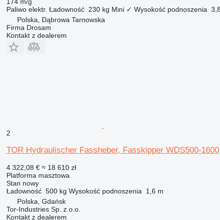
174 m/g
Paliwo
elektr.
Ładowność
230 kg
Mini
✓
Wysokość podnoszenia
3,
Polska, Dąbrowa Tarnowska
Firma Drosam
Kontakt z dealerem
2
TOR Hydraulischer Fassheber, Fasskipper WDS500-1600
4 322,08 €
≈ 18 610 zł
Platforma masztowa
Stan
nowy
Ładowność
500 kg
Wysokość podnoszenia
1,6 m
Polska, Gdańsk
Tor-Industries Sp. z o.o.
Kontakt z dealerem