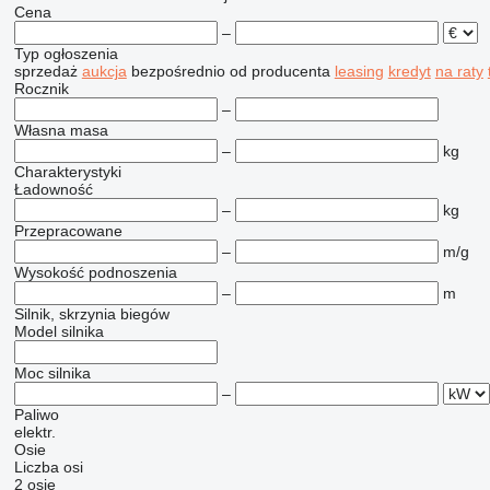
Cena
–
Typ ogłoszenia
sprzedaż
aukcja
bezpośrednio od producenta
leasing
kredyt
na raty
Rocznik
–
Własna masa
–
kg
Charakterystyki
Ładowność
–
kg
Przepracowane
–
m/g
Wysokość podnoszenia
–
m
Silnik, skrzynia biegów
Model silnika
Moc silnika
–
Paliwo
elektr.
Osie
Liczba osi
2 osie