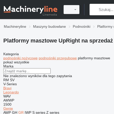
Machineryline
Maszyny budowlane
Podnośniki
Platformy
Platformy masztowe UpRight na sprzedaż
Kategoria
podnośniki nożycowe
podnośniki przegubowe
platformy masztowe
pokaż wszystkie
Marka
Nie znaleziono wyników dla tego zapytania
RM
SV
V-Series
Bravi
Leonardo
WAV
AMWP
1500
Genie
AWP
GH
GR
IWP
S series
Z series