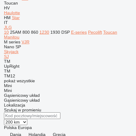
Toucan
HV
Haulotte
HM
Star
IT
JLG
10
25AM
800
860
1230
1930
DSP
E-series
Pecolift
Toucan
Manitou
M series
VJR
Nano SP
Skyjack
SJ
TM
UpRight
TM
TM12
pokaż wszystkie
Mini
Mini
Gąsienicowy układ
Gąsienicowy układ
Lokalizacja
Szukaj w promieniu
Polska
Europa
Dania
Holandia
Grecja