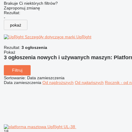
Brakuje Ci niektórych filtrów?
Zaproponuj zmianę
Rezultat:
-
pokaż
Szczegóły dotyczące marki UpRight
Rezultat:
3 ogłoszenia
Pokaż
3 ogłoszenia nowych i używanych maszyn:
Platfo
Filtruj
Sortowanie
:
Data zamieszczenia
Data zamieszczenia
Od najdroższych
Od najtańszych
Rocznik - od 
18