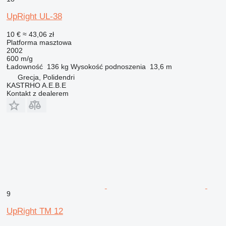
UpRight UL-38
10 €
≈ 43,06 zł
Platforma masztowa
2002
600 m/g
Ładowność
136 kg
Wysokość podnoszenia
13,6 m
Grecja, Polidendri
KASTRHO A.E.B.E
Kontakt z dealerem
9
UpRight TM 12