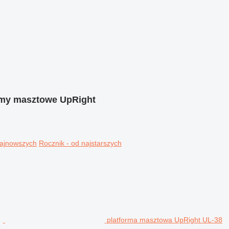
rmy masztowe UpRight
najnowszych
Rocznik - od najstarszych
platforma masztowa UpRight UL-38