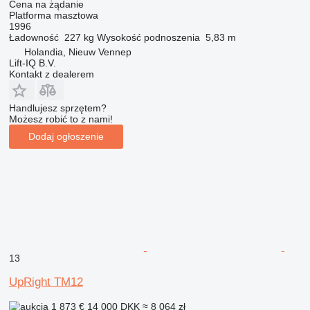
Cena na żądanie
Platforma masztowa
1996
Ładowność
227 kg
Wysokość podnoszenia
5,83 m
Holandia, Nieuw Vennep
Lift-IQ B.V.
Kontakt z dealerem
Handlujesz sprzętem?
Możesz robić to z nami!
Dodaj ogłoszenie
13
UpRight TM12
1 873 €
14 000 DKK
≈ 8 064 zł