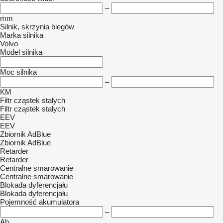
–
mm
Silnik, skrzynia biegów
Marka silnika
Volvo
Model silnika
Moc silnika
–
KM
Filtr cząstek stałych
Filtr cząstek stałych
EEV
EEV
Zbiornik AdBlue
Zbiornik AdBlue
Retarder
Retarder
Centralne smarowanie
Centralne smarowanie
Blokada dyferencjału
Blokada dyferencjału
Pojemność akumulatora
–
Ah