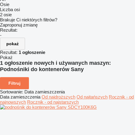
Osie
Liczba osi
2 osie
Brakuje Ci niektórych filtrów?
Zaproponuj zmianę
Rezultat:
-
pokaż
Rezultat:
1 ogłoszenie
Pokaż
1 ogłoszenie nowych i używanych maszyn:
Podnośniki do kontenerów Sany
Filtruj
Sortowanie
:
Data zamieszczenia
Data zamieszczenia
Od najdroższych
Od najtańszych
Rocznik - od
najnowszych
Rocznik - od najstarszych