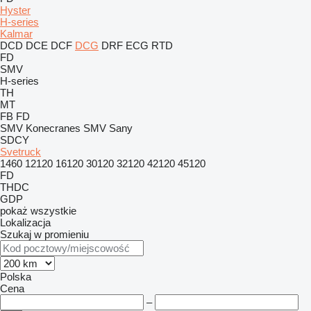
Hyster
H-series
Kalmar
DCD
DCE
DCF
DCG
DRF
ECG
RTD
FD
SMV
H-series
TH
MT
FB
FD
SMV Konecranes
SMV
Sany
SDCY
Svetruck
1460
12120
16120
30120
32120
42120
45120
FD
THDC
GDP
pokaż wszystkie
Lokalizacja
Szukaj w promieniu
Polska
Cena
–