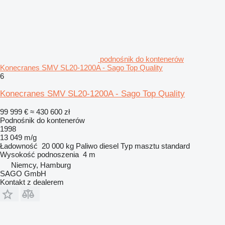
podnośnik do kontenerów
Konecranes SMV SL20-1200A - Sago Top Quality
6
Konecranes SMV SL20-1200A - Sago Top Quality
99 999 €
≈ 430 600 zł
Podnośnik do kontenerów
1998
13 049 m/g
Ładowność
20 000 kg
Paliwo
diesel
Typ masztu
standard
Wysokość podnoszenia
4 m
Niemcy, Hamburg
SAGO GmbH
Kontakt z dealerem