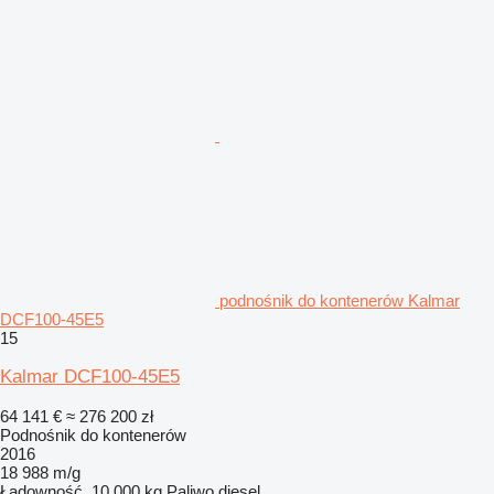
podnośnik do kontenerów Kalmar
DCF100-45E5
15
Kalmar DCF100-45E5
64 141 €
≈ 276 200 zł
Podnośnik do kontenerów
2016
18 988 m/g
Ładowność
10 000 kg
Paliwo
diesel