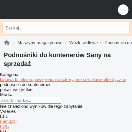
Maszyny magazynowe
Wózki widłowe
Podnośniki d
Podnośniki do kontenerów Sany na
sprzedaż
Kategoria
ładowarki teleskopowe
reach stackery
wózki widłowe elektryczne
podnośniki do kontenerów
pokaż wszystkie
Marka
Nie znaleziono wyników dla tego zapytania
V-series
EFL
Fantuzzi
FDC
FD