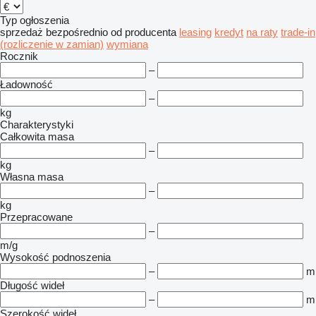
Typ ogłoszenia
sprzedaż
bezpośrednio od producenta
leasing
kredyt
na raty
trade-in
(rozliczenie w zamian)
wymiana
Rocznik
–
Ładowność
–
kg
Charakterystyki
Całkowita masa
–
kg
Własna masa
–
kg
Przepracowane
–
m/g
Wysokość podnoszenia
–
m
Długość wideł
–
m
Szerokość wideł